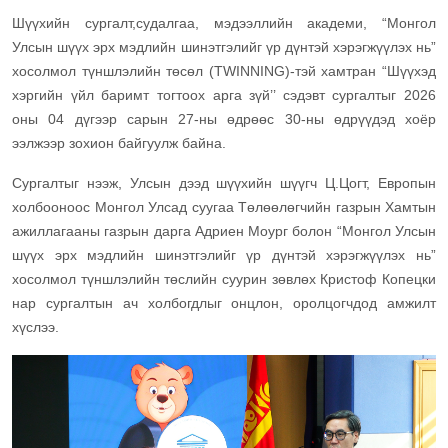
Шүүхийн сургалт,судалгаа, мэдээллийн академи, “Монгол
Улсын шүүх эрх мэдлийн шинэтгэлийг үр дүнтэй хэрэгжүүлэх нь”
хосолмол түншлэлийн төсөл (TWINNING)-тэй хамтран “Шүүхэд
хэргийн үйл баримт тогтоох арга зүй’’ сэдэвт сургалтыг 2026
оны 04 дүгээр сарын 27-ны өдрөөс 30-ны өдрүүдэд хоёр
ээлжээр зохион байгуулж байна.
Сургалтыг нээж, Улсын дээд шүүхийн шүүгч Ц.Цогт, Европын
холбооноос Mонгол Улсад суугаа Төлөөлөгчийн газрын Хамтын
ажиллагааны газрын дарга Адриен Моург болон “Монгол Улсын
шүүх эрх мэдлийн шинэтгэлийг үр дүнтэй хэрэгжүүлэх нь”
хосолмол түншлэлийн төслийн суурин зөвлөх Кристоф Копецки
нар сургалтын ач холбогдлыг онцлон, оролцогчдод амжилт
хүслээ.