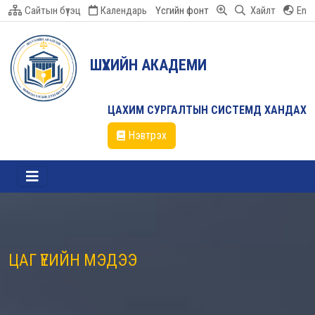
Сайтын бүтэц
Календарь
Үсгийн фонт
Хайлт
En
ШҮҮХИЙН АКАДЕМИ
ЦАХИМ СУРГАЛТЫН СИСТЕМД ХАНДАХ
Нэвтрэх
ЦАГ ҮЕИЙН МЭДЭЭ