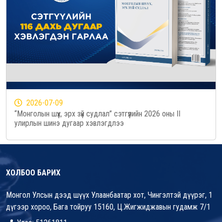
2026-07-09
“Монголын шүүх, эрх зүй судлал” сэтгүүлийн 2026 оны II
улирлын шинэ дугаар хэвлэгдлээ
ХОЛБОО БАРИХ
Монгол Улсын дээд шүүх Улаанбаатар хот, Чингэлтэй дүүрэг, 1
дүгээр хороо, Бага тойруу 15160, Ц.Жигжиджавын гудамж 7/1