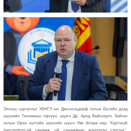
Энэхүү сургалтыг ХБНГУ-ын Дюссельдорф хотын Бүсийн дээд
шүүхийн Танхимын тэргүүн, шүүгч Др. Арнд Вайсхаупт, Зийген
хотын Орон нутгийн шүүхийн шүүгч Уве Штарк нар “Хүртэхүй
/perception/,ой санамж, ой санамжаас мэдээлэл сэргээх’’,