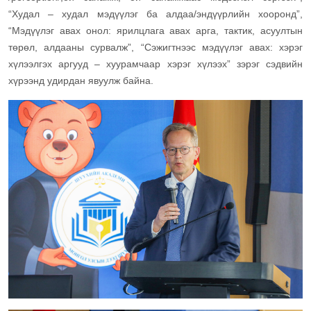
“Худал – худал мэдүүлэг ба алдаа/эндүүрлийн хооронд”,
“Мэдүүлэг авах онол: ярилцлага авах арга, тактик, асуултын
төрөл, алдааны сурвалж”, “Сэжигтнээс мэдүүлэг авах: хэрэг
хүлээлгэх аргууд – хуурамчаар хэрэг хүлээх” зэрэг сэдвийн
хүрээнд удирдан явуулж байна.