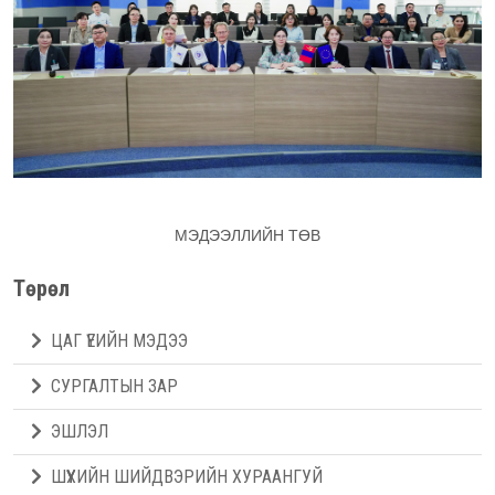
МЭДЭЭЛЛИЙН ТӨВ
Төрөл
ЦАГ ҮЕИЙН МЭДЭЭ
СУРГАЛТЫН ЗАР
ЭШЛЭЛ
ШҮҮХИЙН ШИЙДВЭРИЙН ХУРААНГУЙ