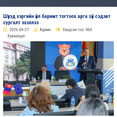
Шүүхэд хэргийн үйл баримт тогтоох арга зүй сэдэвт
сургалт эхэллээ
2026-04-27
Админ
Хандсан тоо: 464
Хуваалцах