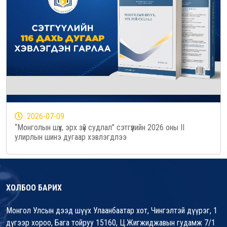
2026-07-09
“Монголын шүүх, эрх зүй судлал” сэтгүүлийн 2026 оны II
улирлын шинэ дугаар хэвлэгдлээ
ХОЛБОО БАРИХ
Монгол Улсын дээд шүүх Улаанбаатар хот, Чингэлтэй дүүрэг, 1
дүгээр хороо, Бага тойруу 15160, Ц.Жигжиджавын гудамж 7/1