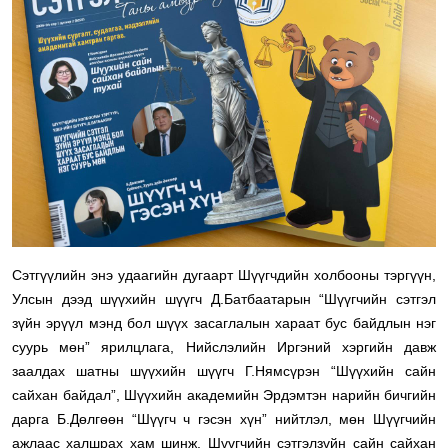
Сэтгүүлийн энэ удаагийн дугаарт Шүүгчдийн холбооны тэргүүн,
Улсын дээд шүүхийн шүүгч Д.Батбаатарын “Шүүгчийн сэтгэл
зүйн эрүүл мэнд бол шүүх засаглалын хараат бус байдлын нэг
суурь мөн” ярилцлага, Нийслэлийн Иргэний хэргийн давж
заалдах шатны шүүхийн шүүгч Г.Нямсүрэн “Шүүхийн сайн
сайхан байдал”, Шүүхийн академийн Эрдэмтэн нарийн бичгийн
дарга Б.Дөлгөөн “Шүүгч ч гэсэн хүн” нийтлэл, мөн Шүүгчийн
ажлаас халшрах хам шинж, Шүүгчийн сэтгэлзүйн сайн сайхан