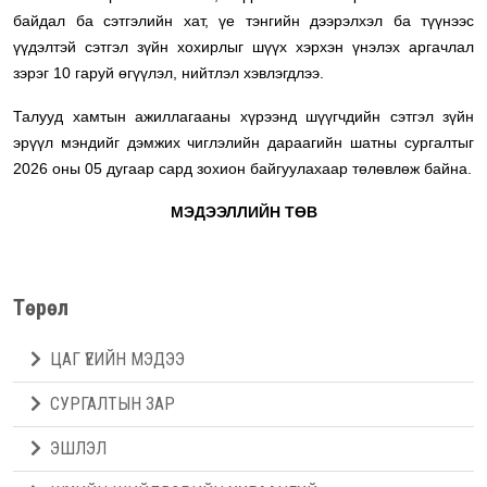
байдал ба сэтгэлийн хат, үе тэнгийн дээрэлхэл ба түүнээс
үүдэлтэй сэтгэл зүйн хохирлыг шүүх хэрхэн үнэлэх аргачлал
зэрэг 10 гаруй өгүүлэл, нийтлэл хэвлэгдлээ.
Талууд хамтын ажиллагааны хүрээнд шүүгчдийн сэтгэл зүйн
эрүүл мэндийг дэмжих чиглэлийн дараагийн шатны сургалтыг
2026 оны 05 дугаар сард зохион байгуулахаар төлөвлөж байна.
МЭДЭЭЛЛИЙН ТӨВ
Төрөл
ЦАГ ҮЕИЙН МЭДЭЭ
СУРГАЛТЫН ЗАР
ЭШЛЭЛ