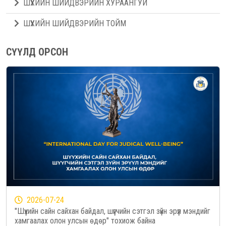
ШҮҮХИЙН ШИЙДВЭРИЙН ХУРААНГУЙ
ШҮҮХИЙН ШИЙДВЭРИЙН ТОЙМ
СҮҮЛД ОРСОН
2026-07-24
"Шүүхийн сайн сайхан байдал, шүүгчийн сэтгэл зүйн эрүүл мэндийг
хамгаалах олон улсын өдөр" тохиож байна