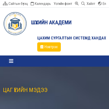
Сайтын бүтэц
Календарь
Үсгийн фонт
Хайлт
En
ШҮҮХИЙН АКАДЕМИ
ЦАХИМ СУРГАЛТЫН СИСТЕМД ХАНДАХ
Нэвтрэх
ЦАГ ҮЕИЙН МЭДЭЭ