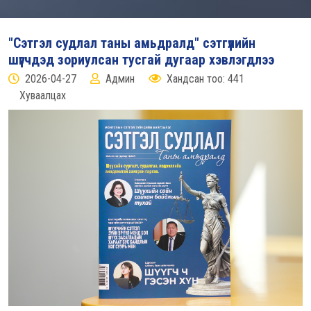
"Сэтгэл судлал таны амьдралд" сэтгүүлийн
шүүгчдэд зориулсан тусгай дугаар хэвлэгдлээ
2026-04-27
Админ
Хандсан тоо: 441
Хуваалцах