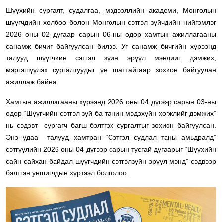
Шүүхийн сургалт, судалгаа, мэдээллийн академи, Монголын
шүүгчдийн холбоо болон Монголын сэтгэл зүйчдийн нийгэмлэг
2026 оны 02 дугаар сарын 06-ны өдөр хамтын ажиллагааны
санамж бичиг байгуулсан билээ. Уг санамж бичгийн хүрээнд
талууд шүүгчийн сэтгэл зүйн эрүүл мэндийг дэмжих,
мэргэшүүлэх сургалтуудыг үе шаттайгаар зохион байгуулан
ажиллаж байна.
Хамтын ажиллагааны хүрээнд 2026 оны 04 дүгээр сарын 03-ны
өдөр “Шүүгчийн сэтгэл зүй ба танин мэдэхүйн хөгжлийг дэмжих”
нь сэдэвт сургагч багш бэлтгэх сургалтыг зохион байгуулсан.
Энэ удаа талууд хамтран “Сэтгэл судлал таны амьдралд”
сэтгүүлийн 2026 оны 04 дүгээр сарын тусгай дугаарыг “Шүүхийн
сайн сайхан байдал шүүгчдийн сэтгэлзүйн эрүүл мэнд” сэдвээр
бэлтгэн уншигчдын хүртээл болголоо.