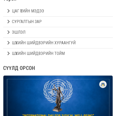
ЦАГ ҮЕИЙН МЭДЭЭ
СУРГАЛТЫН ЗАР
ЭШЛЭЛ
ШҮҮХИЙН ШИЙДВЭРИЙН ХУРААНГУЙ
ШҮҮХИЙН ШИЙДВЭРИЙН ТОЙМ
СҮҮЛД ОРСОН