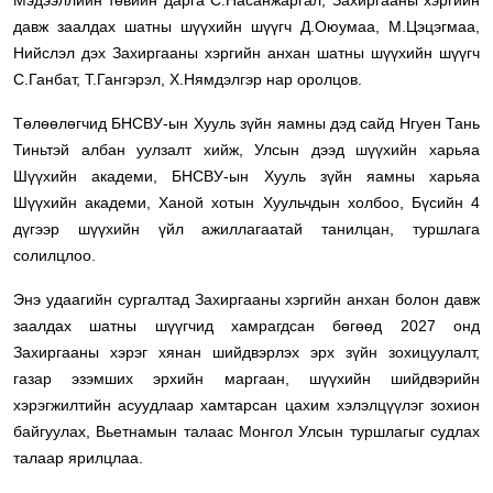
Мэдээллийн төвийн дарга С.Насанжаргал, Захиргааны хэргийн
давж заалдах шатны шүүхийн шүүгч Д.Оюумаа, М.Цэцэгмаа,
Нийслэл дэх Захиргааны хэргийн анхан шатны шүүхийн шүүгч
С.Ганбат, Т.Гангэрэл, Х.Нямдэлгэр нар оролцов.
Төлөөлөгчид БНСВУ-ын Хууль зүйн яамны дэд сайд Нгуен Тань
Тиньтэй албан уулзалт хийж, Улсын дээд шүүхийн харьяа
Шүүхийн академи, БНСВУ-ын Хууль зүйн яамны харьяа
Шүүхийн академи, Ханой хотын Хуульчдын холбоо, Бүсийн 4
дүгээр шүүхийн үйл ажиллагаатай танилцан, туршлага
солилцлоо.
Энэ удаагийн сургалтад Захиргааны хэргийн анхан болон давж
заалдах шатны шүүгчид хамрагдсан бөгөөд 2027 онд
Захиргааны хэрэг хянан шийдвэрлэх эрх зүйн зохицуулалт,
газар эзэмших эрхийн маргаан, шүүхийн шийдвэрийн
хэрэгжилтийн асуудлаар хамтарсан цахим хэлэлцүүлэг зохион
байгуулах, Вьетнамын талаас Монгол Улсын туршлагыг судлах
талаар ярилцлаа.