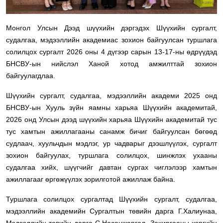
Монгол Улсын Дээд шүүхийн дэргэдэх Шүүхийн сургалт,
судалгаа, мэдээллийн академиас зохион байгуулсан туршлага
солилцох сургалт 2026 оны 4 дүгээр сарын 13-17-ны өдрүүдэд
БНСВУ-ын нийслэл Ханой хотод амжилттай зохион
байгуулагдлаа.
Шүүхийн сургалт, судалгаа, мэдээллийн академи 2025 онд
БНСВУ-ын Хууль зүйн яамны харьяа Шүүхийн академитай,
2026 онд Улсын дээд шүүхийн харьяа Шүүхийн академитай тус
тус хамтын ажиллагааны санамж бичиг байгуулсан бөгөөд
судлаач, хуульчдын мэдлэг, ур чадварыг дээшлүүлэх, сургалт
зохион байгуулах, туршлага солилцох, шинжлэх ухааны
судалгаа хийх, шүүгчийг давтан сургах чиглэлээр хамтын
ажиллагааг өргөжүүлэх зорилготой ажиллаж байна.
Туршлага солилцох сургалтад Шүүхийн сургалт, судалгаа,
мэдээллийн академийн Сургалтын төвийн дарга Г.Халиунаа,