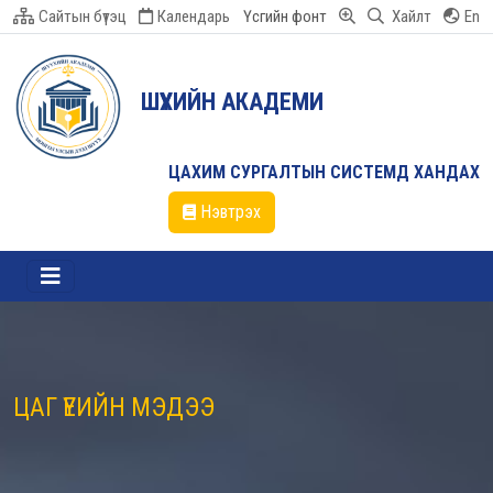
Сайтын бүтэц
Календарь
Үсгийн фонт
Хайлт
En
ШҮҮХИЙН АКАДЕМИ
ЦАХИМ СУРГАЛТЫН СИСТЕМД ХАНДАХ
Нэвтрэх
ЦАГ ҮЕИЙН МЭДЭЭ