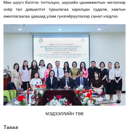
Мөн шүүгч бэлтгэх тогтолцоо, шүүхийн цахимжилтын чиглэлээр
хоёр тал дэвшилтэт туршлагаа харилцан судалж, хамтын
ажиллагаагаа цаашид улам гүнзгийрүүлэхээр санал нэгдлээ.
МЭДЭЭЛЛИЙН ТӨВ
Төрөл