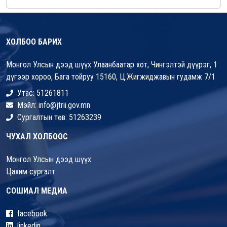
ХОЛБОО БАРИХ
Монгол Улсын дээд шүүх Улаанбаатар хот, Чингэлтэй дүүрэг, 1
дүгээр хороо, Бага тойруу 15160, Ц.Жигжиджавын гудамж 7/1
Утас: 51261811
Мэйл: info@jtrii.gov.mn
Сургалтын төв: 51263239
ЧУХАЛ ХОЛБООС
Монгол Улсын дээд шүүх
Цахим сургалт
СОШИАЛ МЕДИА
facebook
linkedin