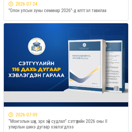
2026-07-24
"Олон улсын зуны семинар 2026"-д илтгэл тавилаа
2026-07-09
“Монголын шүүх, эрх зүй судлал” сэтгүүлийн 2026 оны II
улирлын шинэ дугаар хэвлэгдлээ