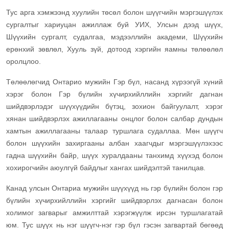
Тус арга хэмжээнд хуулийн төсөл болон шүүгчийн мэргэшүүлэх
сургалтыг хариуцан ажиллаж буй УИХ, Улсын дээд шүүх,
Шүүхийн сургалт, судалгаа, мэдээллийн академи, Шүүхийн
ерөнхий зөвлөл, Хууль зүй, дотоод хэргийн яамны төлөөлөл
оролцлоо.
Төлөөлөгчид Онтарио мужийн Гэр бүл, насанд хүрээгүй хүний
хэрэг болон Гэр бүлийн хүчирхийллийн хэргийг дагнан
шийдвэрлэдэг шүүхүүдийн бүтэц, зохион байгуулалт, хэрэг
хянан шийдвэрлэх ажиллагааны онцлог болон салбар дундын
хамтын ажиллагааны талаар туршлага судаллаа. Мөн шүүгч
болон шүүхийн захиргааны албан хаагчдыг мэргэшүүлэхээс
гадна шүүхийн байр, шүүх хуралдааны танхимд хүүхэд болон
хохирогчийн аюулгүй байдлыг хангах шийдэлтэй танилцав.
Канад улсын Онтариа мужийн шүүхүүд нь гэр бүлийн болон гэр
бүлийн хүчирхийллийн хэргийг шийдвэрлэх дагнасан болон
холимог загварыг амжилттай хэрэгжүүлж ирсэн туршлагатай
юм. Тус шүүх нь нэг шүүгч-нэг гэр бүл гэсэн загвартай бөгөөд