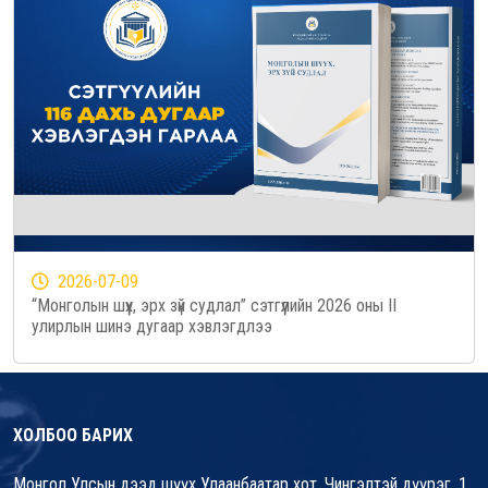
2026-07-09
“Монголын шүүх, эрх зүй судлал” сэтгүүлийн 2026 оны II
улирлын шинэ дугаар хэвлэгдлээ
ХОЛБОО БАРИХ
Монгол Улсын дээд шүүх Улаанбаатар хот, Чингэлтэй дүүрэг, 1