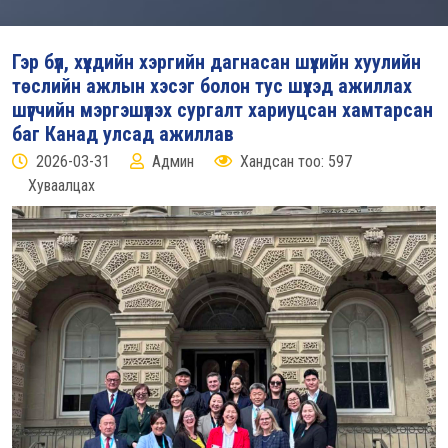
Гэр бүл, хүүхдийн хэргийн дагнасан шүүхийн хуулийн
төслийн ажлын хэсэг болон тус шүүхэд ажиллах
шүүгчийн мэргэшүүлэх сургалт хариуцсан хамтарсан
баг Канад улсад ажиллав
2026-03-31
Админ
Хандсан тоо: 597
Хуваалцах