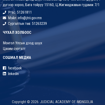
дүгээр хороо, Бага тойруу 15160, Ц.Жигжиджавын гудамж 7/1
Утас: 51261811
Мэйл: info@jtrii.gov.mn
Сургалтын төв: 51263239
ЧУХАЛ ХОЛБООС
Монгол Улсын дээд шүүх
Цахим сургалт
СОШИАЛ МЕДИА
facebook
linkedin
Copyright © 2026. JUDICIAL ACADEMY OF MONGOLIA