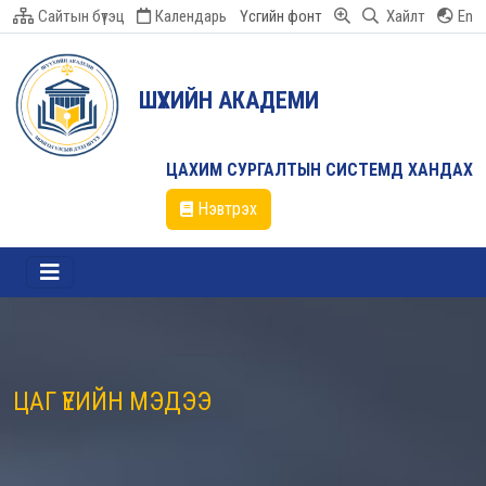
Сайтын бүтэц
Календарь
Үсгийн фонт
Хайлт
En
ШҮҮХИЙН АКАДЕМИ
ЦАХИМ СУРГАЛТЫН СИСТЕМД ХАНДАХ
Нэвтрэх
ЦАГ ҮЕИЙН МЭДЭЭ