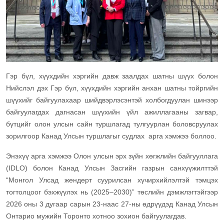
Гэр бүл, хүүхдийн хэргийн давж заалдах шатны шүүх болон
Нийслэл дэх Гэр бүл, хүүхдийн хэргийн анхан шатны тойргийн
шүүхийг байгуулахаар шийдвэрлэсэнтэй холбогдуулан шинээр
байгуулагдах дагнасан шүүхийн үйл ажиллагааны загвар,
бүтцийг олон улсын сайн туршлагад тулгуурлан боловсруулах
зорилгоор Канад Улсын туршлагыг судлах арга хэмжээ боллоо.
Энэхүү арга хэмжээ Олон улсын эрх зүйн хөгжлийн байгууллага
(IDLO) болон Канад Улсын Засгийн газрын санхүүжилттэй
“Монгол Улсад жендерт суурилсан хүчирхийлэлтэй тэмцэх
тогтолцоог бэхжүүлэх нь (2025–2030)” төслийн дэмжлэгтэйгээр
2026 оны 3 дугаар сарын 23-наас 27-ны өдрүүдэд Канад Улсын
Онтарио мужийн Торонто хотноо зохион байгуулагдав.