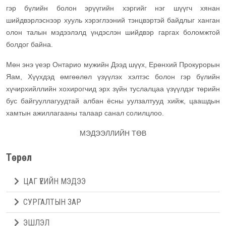
гэр бүлийн болон эрүүгийн хэргийг нэг шүүгч хянан
шийдвэрлэснээр хууль хэрэглээний тэнцвэртэй байдлыг ханган
олон талын мэдээлэлд үндэслэн шийдвэр гаргах боломжтой
болдог байна.
Мөн энэ үеэр Онтарио мужийн Дээд шүүх, Ерөнхий Прокурорын
Яам, Хүүхдэд өмгөөлөл үзүүлэх хэлтэс болон гэр бүлийн
хүчирхийллийн хохирогчид эрх зүйн туслалцаа үзүүлдэг төрийн
бус байгууллагуудтай албан ёсны уулзалтууд хийж, цаашдын
хамтын ажиллагааны талаар санал солилцлоо.
МЭДЭЭЛЛИЙН ТӨВ
Төрөл
ЦАГ ҮЕИЙН МЭДЭЭ
СУРГАЛТЫН ЗАР
ЭШЛЭЛ