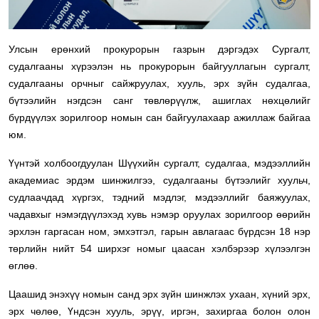
Улсын ерөнхий прокурорын газрын дэргэдэх Сургалт,
судалгааны хүрээлэн нь прокурорын байгууллагын сургалт,
судалгааны орчныг сайжруулах, хууль, эрх зүйн судалгаа,
бүтээлийн нэгдсэн санг төвлөрүүлж, ашиглах нөхцөлийг
бүрдүүлэх зорилгоор номын сан байгуулахаар ажиллаж байгаа
юм.
Үүнтэй холбоогдуулан Шүүхийн сургалт, судалгаа, мэдээллийн
академиас эрдэм шинжилгээ, судалгааны бүтээлийг хуульч,
судлаачдад хүргэх, тэдний мэдлэг, мэдээллийг баяжуулах,
чадавхыг нэмэгдүүлэхэд хувь нэмэр оруулах зорилгоор өөрийн
эрхлэн гаргасан ном, эмхэтгэл, гарын авлагаас бүрдсэн 18 нэр
төрлийн нийт 54 ширхэг номыг цаасан хэлбэрээр хүлээлгэн
өглөө.
Цаашид энэхүү номын санд эрх зүйн шинжлэх ухаан, хүний эрх,
эрх чөлөө, Үндсэн хууль, эрүү, иргэн, захиргаа болон олон