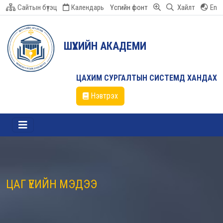
Сайтын бүтэц
Календарь
Үсгийн фонт
Хайлт
En
ШҮҮХИЙН АКАДЕМИ
ЦАХИМ СУРГАЛТЫН СИСТЕМД ХАНДАХ
Нэвтрэх
ЦАГ ҮЕИЙН МЭДЭЭ