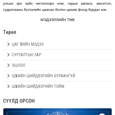
улсын эрх зүйн чиглэлээрх ном, гарын авлага, эмхэтгэл,
судалгааны бүтээлийн цаасан болон цахим фонд бүрдэх юм.
МЭДЭЭЛЛИЙН ТӨВ
Төрөл
ЦАГ ҮЕИЙН МЭДЭЭ
СУРГАЛТЫН ЗАР
ЭШЛЭЛ
ШҮҮХИЙН ШИЙДВЭРИЙН ХУРААНГУЙ
ШҮҮХИЙН ШИЙДВЭРИЙН ТОЙМ
СҮҮЛД ОРСОН