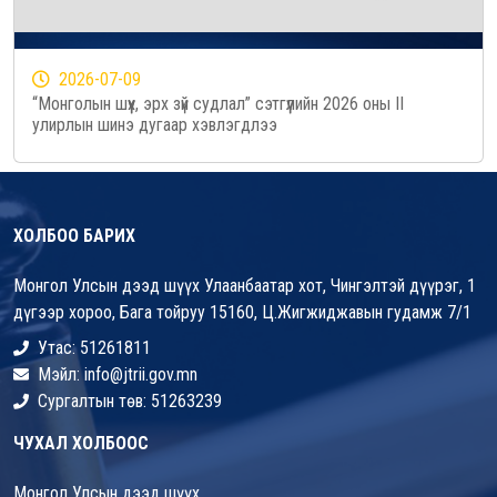
2026-07-09
“Монголын шүүх, эрх зүй судлал” сэтгүүлийн 2026 оны II
улирлын шинэ дугаар хэвлэгдлээ
ХОЛБОО БАРИХ
Монгол Улсын дээд шүүх Улаанбаатар хот, Чингэлтэй дүүрэг, 1
дүгээр хороо, Бага тойруу 15160, Ц.Жигжиджавын гудамж 7/1
Утас: 51261811
Мэйл: info@jtrii.gov.mn
Сургалтын төв: 51263239
ЧУХАЛ ХОЛБООС
Монгол Улсын дээд шүүх