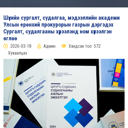
Шүүхийн сургалт, судалгаа, мэдээллийн академи
Улсын ерөнхий прокурорын газрын дэргэдэх
Сургалт, судалгааны хүрээлэнд ном хүлээлгэн
өглөө
2026-03-18
Админ
Хандсан тоо: 572
Хуваалцах