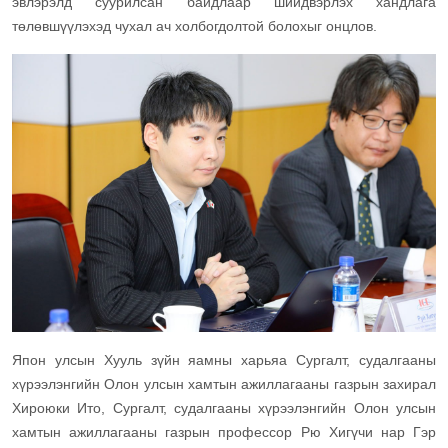
эвлэрэлд суурилсан байдлаар шийдвэрлэх хандлага
төлөвшүүлэхэд чухал ач холбогдолтой болохыг онцлов.
Япон улсын Хууль зүйн яамны харьяа Сургалт, судалгааны
хүрээлэнгийн Олон улсын хамтын ажиллагааны газрын захирал
Хироюки Ито, Сургалт, судалгааны хүрээлэнгийн Олон улсын
хамтын ажиллагааны газрын профессор Рю Хигүчи нар Гэр