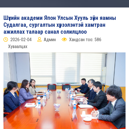
Шүүхийн академи Япон Улсын Хууль зүйн яамны
Судалгаа, сургалтын хүрээлэнтэй хамтран
ажиллах талаар санал солилцлоо
2026-02-04
Админ
Хандсан тоо: 586
Хуваалцах