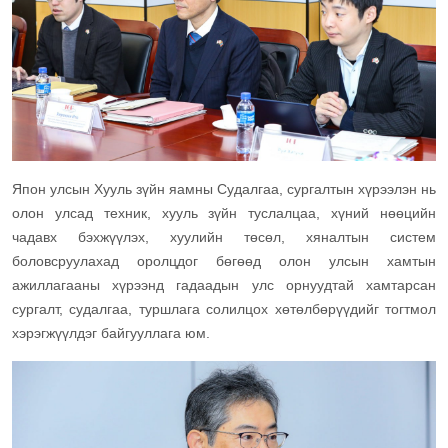
Япон улсын Хууль зүйн яамны Судалгаа, сургалтын хүрээлэн нь
олон улсад техник, хууль зүйн туслалцаа, хүний нөөцийн
чадавх бэхжүүлэх, хуулийн төсөл, хяналтын систем
боловсруулахад оролцдог бөгөөд олон улсын хамтын
ажиллагааны хүрээнд гадаадын улс орнуудтай хамтарсан
сургалт, судалгаа, туршлага солилцох хөтөлбөрүүдийг тогтмол
хэрэгжүүлдэг байгууллага юм.