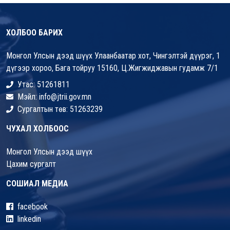
ХОЛБОО БАРИХ
Монгол Улсын дээд шүүх Улаанбаатар хот, Чингэлтэй дүүрэг, 1
дүгээр хороо, Бага тойруу 15160, Ц.Жигжиджавын гудамж 7/1
Утас: 51261811
Мэйл: info@jtrii.gov.mn
Сургалтын төв: 51263239
ЧУХАЛ ХОЛБООС
Монгол Улсын дээд шүүх
Цахим сургалт
СОШИАЛ МЕДИА
facebook
linkedin