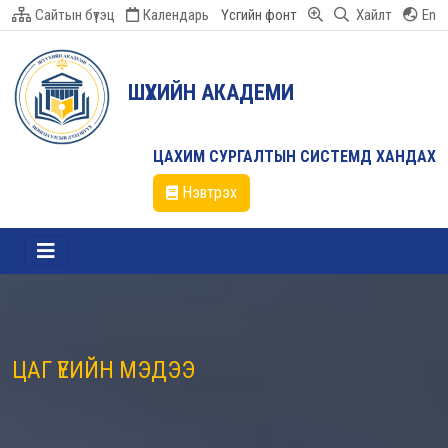
Сайтын бүтэц
Календарь
Үсгийн фонт
Хайлт
En
ШҮҮХИЙН АКАДЕМИ
ЦАХИМ СУРГАЛТЫН СИСТЕМД ХАНДАХ
Нэвтрэх
ЦАГ ҮЕИЙН МЭДЭЭ