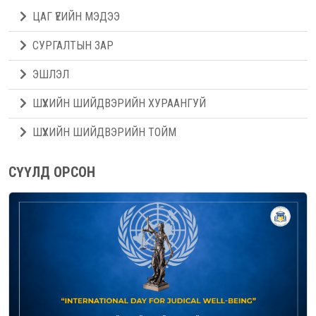
ЦАГ ҮЕИЙН МЭДЭЭ
СУРГАЛТЫН ЗАР
ЭШЛЭЛ
ШҮҮХИЙН ШИЙДВЭРИЙН ХУРААНГУЙ
ШҮҮХИЙН ШИЙДВЭРИЙН ТОЙМ
СҮҮЛД ОРСОН