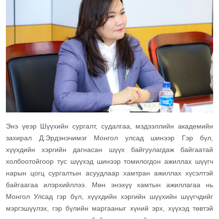
Энэ үеэр Шүүхийн сургалт, судалгаа, мэдээллийн академийн
захирал Д.Эрдэнэчимэг Монгол улсад шинээр Гэр бүл,
хүүхдийн хэргийн дагнасан шүүх байгуулагдаж байгаатай
холбоотойгоор тус шүүхэд шинээр томилогдон ажиллах шүүгч
нарын цогц сургалтын асуудлаар хамтран ажиллах хүсэлтэй
байгаагаа илэрхийллээ. Мөн энэхүү хамтын ажиллагаа нь
Монгол Улсад гэр бүл, хүүхдийн хэргийн шүүхийн шүүгчдийг
мэргэшүүлэх, гэр бүлийн маргааныг хүний эрх, хүүхэд төвтэй