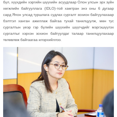
бүл, хүүхдийн хэргийн шүүхийн асуудлаар Олон улсын эрх зүйн
хөгжлийн байгууллага (IDLO)-той хамтран энэ оны 6 дугаар
сард Япон улсад туршлага судлах сургалт зохион байгуулахаар
бэлтгэл ханган ажиллаж байгаа тухай танилцуулж, мөн тус
сургалтын үеэр гэр бүлийн шүүхийн шүүгчдийг мэргэшүүлэх
сургалтыг хэрхэн зохион байгуулдаг талаар танилцуулахаар
төлөвлөж байгаагаа илэрхийллээ.