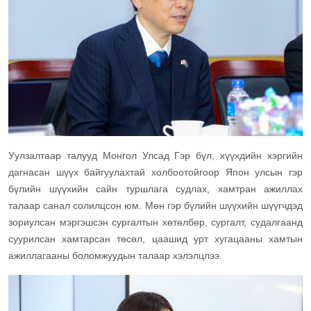
Уулзалтаар талууд Монгол Улсад Гэр бүл, хүүхдийн хэргийн
дагнасан шүүх байгуулахтай холбоотойгоор Япон улсын гэр
бүлийн шүүхийн сайн туршлага судлах, хамтран ажиллах
талаар санал солилцсон юм. Мөн гэр бүлийн шүүхийн шүүгчдэд
зориулсан мэргэшсэн сургалтын хөтөлбөр, сургалт, судалгаанд
суурилсан хамтарсан төсөл, цаашид урт хугацааны хамтын
ажиллагааны боломжуудын талаар хэлэлцлээ.