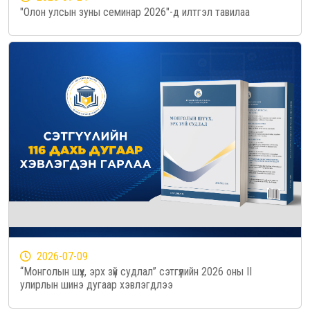
"Олон улсын зуны семинар 2026"-д илтгэл тавилаа
2026-07-09
“Монголын шүүх, эрх зүй судлал” сэтгүүлийн 2026 оны II
улирлын шинэ дугаар хэвлэгдлээ