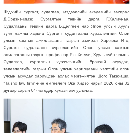
Шүүхийн сургалт, судалгаа, мэдээллийн академийн захирал
Д.Эрдэнэчимэг, Сургалтын төвийн дарга Г.Халиунаа,
Судалгааны төвийн дарга Б.Дөлгөөн нар Япон улсын Хууль
зүйн яамны харьяа Сургалт, судалгааны хүрээлэнгийн Олон
улсын хамтын ажиллагааны газрын захирал Хироюки Ито,
Сургалт, судалгааны хүрээлэнгийн Олон улсын хамтын
ажиллагааны газрын профессор Рю Хигүчи, Хууль зүйн яамны
Судалгаа, сургалтын хүрээлэнгийн Ерөнхий асуудал,
төлөвлөлтийн газрын Олон улсын харилцааны хэлтсийн олон
улсын асуудал хариуцсан ахлах мэргэжилтэн Шого Такахаши,
“Taisho law firm”-ийн өмгөөлөгч Ока Хидэо нарыг 2026 оны 02
дугаар сарын 04-ны өдөр хүлээн авч уулзлаа.