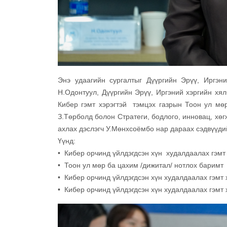
Энэ удаагийн сургалтыг Дүүргийн Эрүү, Иргэн
Н.Одонтуул, Дүүргийн Эрүү, Иргэний хэргийн хя
Кибер гэмт хэрэгтэй тэмцэх газрын Тоон ул мөр
З.Төрболд болон Стратеги, бодлого, инновац, хө
ахлах дэслэгч У.Мөнхсоёмбо нар дараах сэдвүүди
Үүнд:
• Кибер орчинд үйлдэгдсэн хүн худалдаалах гэмт 
• Тоон ул мөр ба цахим /дижитал/ нотлох баримт
• Кибер орчинд үйлдэгдсэн хүн худалдаалах гэмт
• Кибер орчинд үйлдэгдсэн хүн худалдаалах гэмт