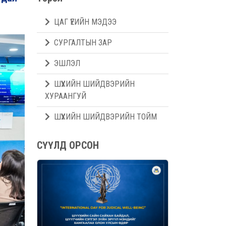
ЦАГ ҮЕИЙН МЭДЭЭ
СУРГАЛТЫН ЗАР
ЭШЛЭЛ
ШҮҮХИЙН ШИЙДВЭРИЙН
ХУРААНГУЙ
ШҮҮХИЙН ШИЙДВЭРИЙН ТОЙМ
СҮҮЛД ОРСОН