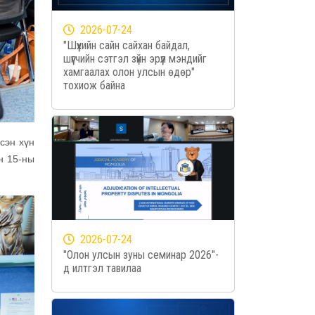
2026-07-24
"Шүүхийн сайн сайхан байдал,
шүүгчийн сэтгэл зүйн эрүүл мэндийг
хамгаалах олон улсын өдөр"
тохиож байна
сэн хүн
н 15-ны
2026-07-24
"Олон улсын зуны семинар 2026"-
д илтгэл тавилаа