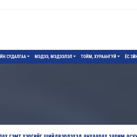
ИЙН СУДАЛГАА
МЭДЭЭ, МЭДЭЭЛЭЛ
ТОЙМ, ХУРААНГУЙ
ЁС ЗҮ
алах гэмт хэргийг шийдвэрлэхэд анхаарах зарим асу