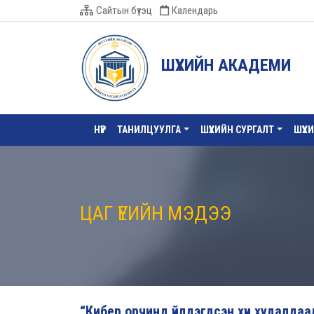
Сайтын бүтэц
Календарь
ШҮҮХИЙН АКАДЕМИ
НҮҮР
ТАНИЛЦУУЛГА
ШҮҮХИЙН СУРГАЛТ
ШҮҮХ
ЦАГ ҮЕИЙН МЭДЭЭ
“Кибер орчинд үйлдэгдсэн хүн худалда