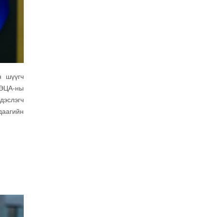
н шүүгч
 ЭЦА-ны
дэслэгч
даагийн