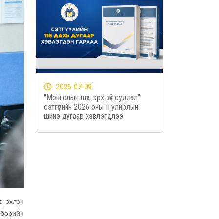
2026-07-09
“Монголын шүүх, эрх зүй судлал”
сэтгүүлийн 2026 оны II улирлын
шинэ дугаар хэвлэгдлээ
с эхлэн
лбөрийн