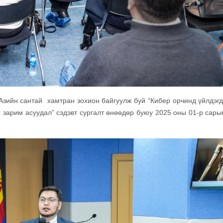
Азийн сантай хамтран зохион байгуулж буй “Кибер орчинд үйлдэгд
 зарим асуудал” сэдэвт сургалт өнөөдөр буюу 2025 оны 01-р сары