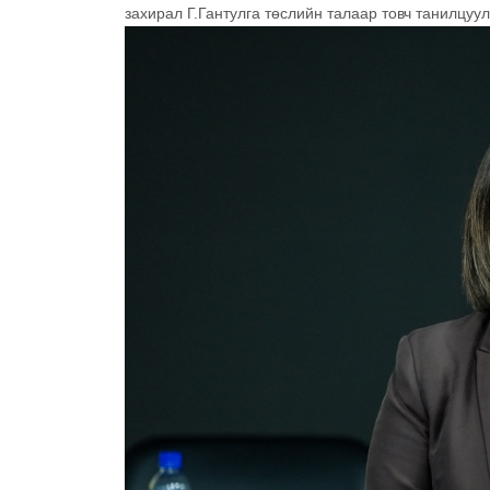
захирал Г.Гантулга төслийн талаар товч танилцуул