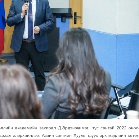
ээллийн академийн захирал Д.Эрдэнэчимэг тус сантай 2022 оноо
рхал илэрхийллээ. Азийн сангийн Хууль, шүүх эрх мэдлийн хөтө