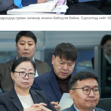
 өдрүүдэд гурван ээлжээр зохион байгуулж байна. Сургалтад нийт 1