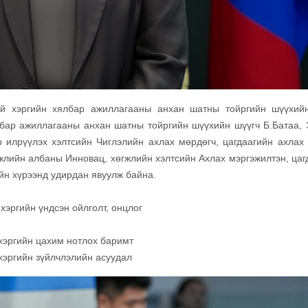
ий хэргийн хялбар ажиллагааны анхан шатны тойргийн шүүхий
лбар ажиллагааны анхан шатны тойргийн шүүхийн шүүгч Б.Батаа,
 илрүүлэх хэлтсийн Чиглэлийн ахлах мөрдөгч, цагдаагийн ахлах 
гжлийн албаны Инновац, хөгжлийн хэлтсийн Ахлах мэргэжилтэн, цаг
йн хүрээнд удирдан явуулж байна.
хэргийн үндсэн ойлголт, онцлог
 хэргийн цахим нотлох баримт
 хэргийн зүйлчлэлийн асуудал