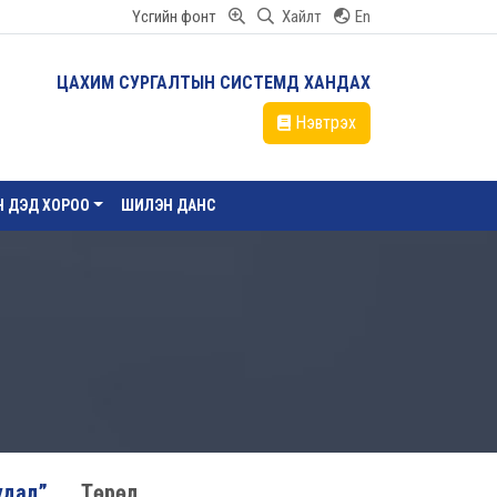
Үсгийн фонт
Хайлт
En
ЦАХИМ СУРГАЛТЫН СИСТЕМД ХАНДАХ
Нэвтрэх
ЙН ДЭД ХОРОО
ШИЛЭН ДАНС
удал”
Төрөл