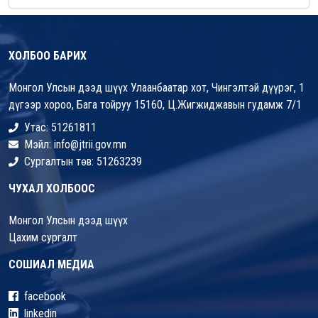
ХОЛБОО БАРИХ
Монгол Улсын дээд шүүх Улаанбаатар хот, Чингэлтэй дүүрэг, 1
дүгээр хороо, Бага тойруу 15160, Ц.Жигжиджавын гудамж 7/1
Утас: 51261811
Мэйл: info@jtrii.gov.mn
Сургалтын төв: 51263239
ЧУХАЛ ХОЛБООС
Монгол Улсын дээд шүүх
Цахим сургалт
СОШИАЛ МЕДИА
facebook
linkedin