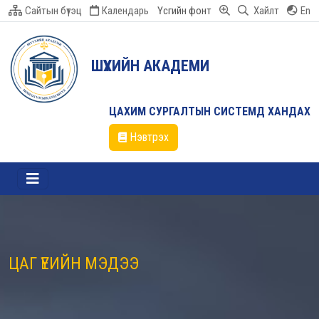
Сайтын бүтэц
Календарь
Үсгийн фонт
Хайлт
En
ШҮҮХИЙН АКАДЕМИ
ЦАХИМ СУРГАЛТЫН СИСТЕМД ХАНДАХ
Нэвтрэх
ЦАГ ҮЕИЙН МЭДЭЭ