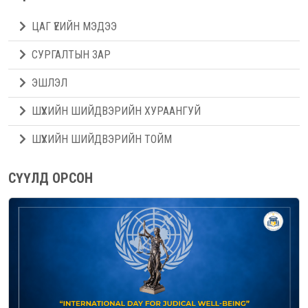
ЦАГ ҮЕИЙН МЭДЭЭ
СУРГАЛТЫН ЗАР
ЭШЛЭЛ
ШҮҮХИЙН ШИЙДВЭРИЙН ХУРААНГУЙ
ШҮҮХИЙН ШИЙДВЭРИЙН ТОЙМ
СҮҮЛД ОРСОН