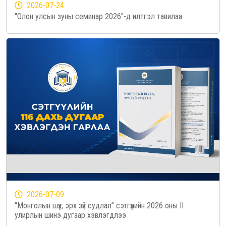
2026-07-24
"Олон улсын зуны семинар 2026"-д илтгэл тавилаа
2026-07-09
“Монголын шүүх, эрх зүй судлал” сэтгүүлийн 2026 оны II
улирлын шинэ дугаар хэвлэгдлээ