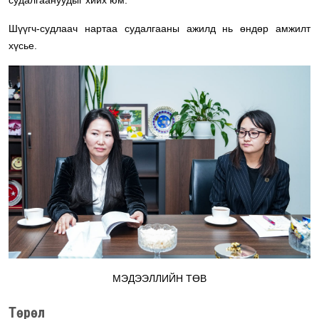
Шүүгч-судлаач нартаа судалгааны ажилд нь өндөр амжилт
хүсье.
МЭДЭЭЛЛИЙН ТӨВ
Төрөл