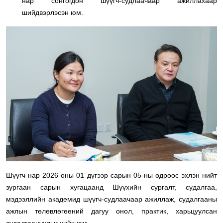
нар сонгогдон шүүгч-судлаачаар ажиллахаар
шийдвэрлэсэн юм.
Шүүгч нар 2026 оны 01 дүгээр сарын 05-ны өдрөөс эхлэн нийт
зургаан сарын хугацаанд Шүүхийн сургалт, судалгаа,
мэдээллийн академид шүүгч-судлаачаар ажиллаж, судалгааны
ажлын төлөвлөгөөний дагуу онол, практик, харьцуулсан
судалгаануудыг хийх юм.