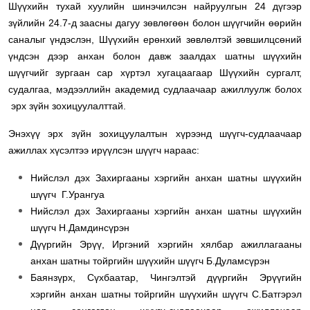
Шүүхийн тухай хуулийн шинэчилсэн найруулгын 24 дүгээр
зүйлийн 24.7-д заасны дагуу зөвлөгөөн болон шүүгчийн өөрийн
саналыг үндэслэн, Шүүхийн ерөнхий зөвлөлтэй зөвшилцсөний
үндсэн дээр анхан болон давж заалдах шатны шүүхийн
шүүгчийг зургаан сар хүртэл хугацаагаар Шүүхийн сургалт,
судалгаа, мэдээллийн академид судлаачаар ажиллуулж болох
эрх зүйн зохицуулалттай.
Энэхүү эрх зүйн зохицуулалтын хүрээнд шүүгч-судлаачаар
ажиллах хүсэлтээ ирүүлсэн шүүгч нараас:
Нийслэл дэх Захиргааны хэргийн анхан шатны шүүхийн
шүүгч Г.Урангуа
Нийслэл дэх Захиргааны хэргийн анхан шатны шүүхийн
шүүгч Н.Дамдинсүрэн
Дүүргийн Эрүү, Иргэний хэргийн хялбар ажиллагааны
анхан шатны тойргийн шүүхийн шүүгч Б.Дуламсүрэн
Баянзүрх, Сүхбаатар, Чингэлтэй дүүргийн Эрүүгийн
хэргийн анхан шатны тойргийн шүүхийн шүүгч С.Батгэрэл