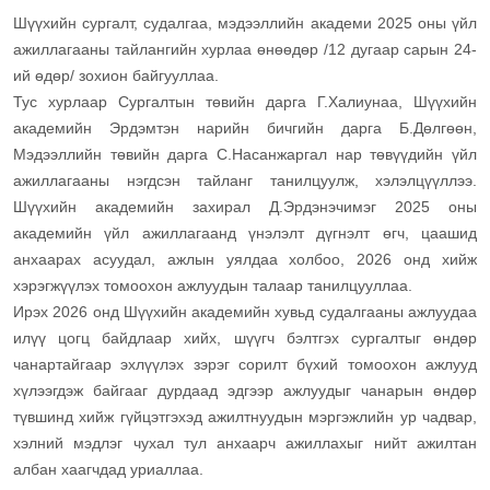
Шүүхийн сургалт, судалгаа, мэдээллийн академи 2025 оны үйл
ажиллагааны тайлангийн хурлаа өнөөдөр /12 дугаар сарын 24-
ий өдөр/ зохион байгууллаа.
Тус хурлаар Сургалтын төвийн дарга Г.Халиунаа, Шүүхийн
академийн Эрдэмтэн нарийн бичгийн дарга Б.Дөлгөөн,
Мэдээллийн төвийн дарга С.Насанжаргал нар төвүүдийн үйл
ажиллагааны нэгдсэн тайланг танилцуулж, хэлэлцүүллээ.
Шүүхийн академийн захирал Д.Эрдэнэчимэг 2025 оны
академийн үйл ажиллагаанд үнэлэлт дүгнэлт өгч, цаашид
анхаарах асуудал, ажлын уялдаа холбоо, 2026 онд хийж
хэрэгжүүлэх томоохон ажлуудын талаар танилцууллаа.
Ирэх 2026 онд Шүүхийн академийн хувьд судалгааны ажлуудаа
илүү цогц байдлаар хийх, шүүгч бэлтгэх сургалтыг өндөр
чанартайгаар эхлүүлэх зэрэг сорилт бүхий томоохон ажлууд
хүлээгдэж байгааг дурдаад эдгээр ажлуудыг чанарын өндөр
түвшинд хийж гүйцэтгэхэд ажилтнуудын мэргэжлийн ур чадвар,
хэлний мэдлэг чухал тул анхаарч ажиллахыг нийт ажилтан
албан хаагчдад уриаллаа.