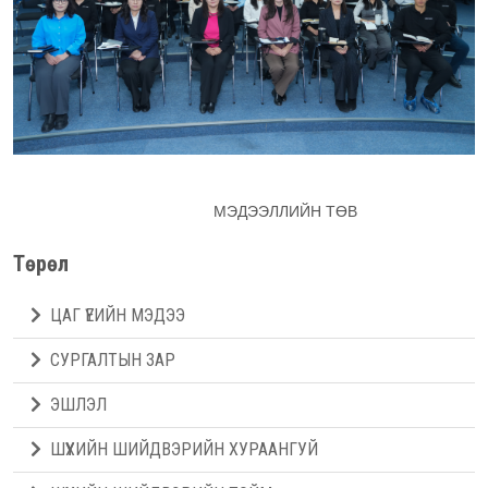
МЭДЭЭЛЛИЙН ТӨВ
Төрөл
ЦАГ ҮЕИЙН МЭДЭЭ
СУРГАЛТЫН ЗАР
ЭШЛЭЛ
ШҮҮХИЙН ШИЙДВЭРИЙН ХУРААНГУЙ