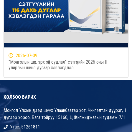
2026-07-09
“Монголын шүүх, эрх зүй судлал” сэтгүүлийн 2026 оны II
улирлын шинэ дугаар хэвлэгдлээ
ХОЛБОО БАРИХ
Монгол Улсын дээд шүүх Улаанбаатар хот, Чингэлтэй дүүрэг, 1
дүгээр хороо, Бага тойруу 15160, Ц.Жигжиджавын гудамж 7/1
Утас: 51261811