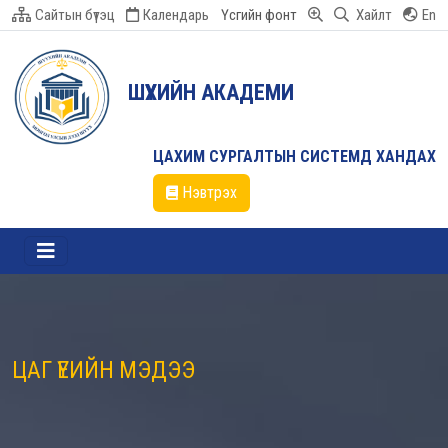
Сайтын бүтэц
Календарь
Үсгийн фонт
Хайлт
En
ШҮҮХИЙН АКАДЕМИ
ЦАХИМ СУРГАЛТЫН СИСТЕМД ХАНДАХ
Нэвтрэх
ЦАГ ҮЕИЙН МЭДЭЭ