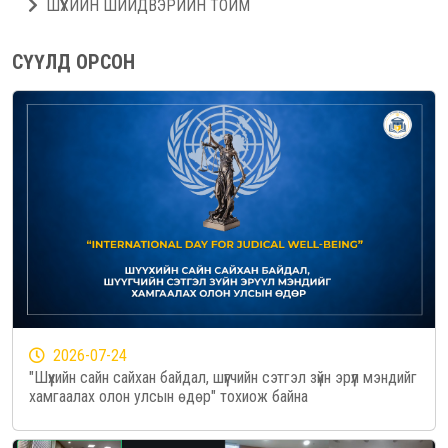
ШҮҮХИЙН ШИЙДВЭРИЙН ТОЙМ
СҮҮЛД ОРСОН
2026-07-24
"Шүүхийн сайн сайхан байдал, шүүгчийн сэтгэл зүйн эрүүл мэндийг
хамгаалах олон улсын өдөр" тохиож байна