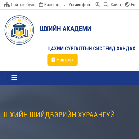
Сайтын бүтэц
Календарь
Үсгийн фонт
Хайлт
En
ШҮҮХИЙН АКАДЕМИ
ЦАХИМ СУРГАЛТЫН СИСТЕМД ХАНДАХ
Нэвтрэх
ШҮҮХИЙН ШИЙДВЭРИЙН ХУРААНГУЙ