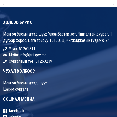
ХОЛБОО БАРИХ
Монгол Улсын дээд шүүх Улаанбаатар хот, Чингэлтэй дүүрэг, 1
дүгээр хороо, Бага тойруу 15160, Ц.Жигжиджавын гудамж 7/1
Утас: 51261811
Мэйл: info@jtrii.gov.mn
Сургалтын төв: 51263239
ЧУХАЛ ХОЛБООС
Монгол Улсын дээд шүүх
Цахим сургалт
СОШИАЛ МЕДИА
facebook