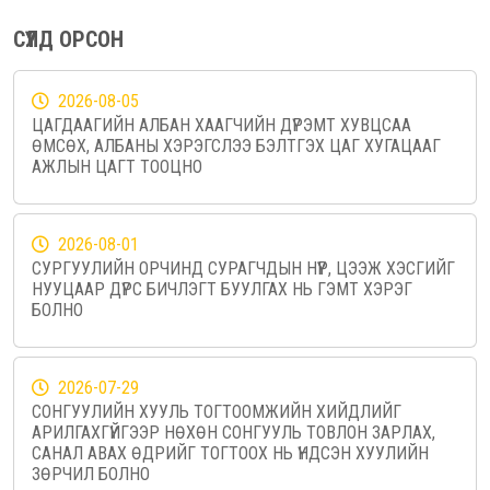
СҮҮЛД ОРСОН
2026-08-05
ЦАГДААГИЙН АЛБАН ХААГЧИЙН ДҮРЭМТ ХУВЦСАА
ӨМСӨХ, АЛБАНЫ ХЭРЭГСЛЭЭ БЭЛТГЭХ ЦАГ ХУГАЦААГ
АЖЛЫН ЦАГТ ТООЦНО
2026-08-01
СУРГУУЛИЙН ОРЧИНД СУРАГЧДЫН НҮҮР, ЦЭЭЖ ХЭСГИЙГ
НУУЦААР ДҮРС БИЧЛЭГТ БУУЛГАХ НЬ ГЭМТ ХЭРЭГ
БОЛНО
2026-07-29
СОНГУУЛИЙН ХУУЛЬ ТОГТООМЖИЙН ХИЙДЛИЙГ
АРИЛГАХГҮЙГЭЭР НӨХӨН СОНГУУЛЬ ТОВЛОН ЗАРЛАХ,
САНАЛ АВАХ ӨДРИЙГ ТОГТООХ НЬ ҮНДСЭН ХУУЛИЙН
ЗӨРЧИЛ БОЛНО