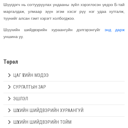
Шүүгдэгч нь согтууруулах ундааны зүйл хэрэглэсэн үедээ Б-тай
маргалдаж, улмаар зүүн эгэм хэсэг рүү нэг удаа хутгалж,
түүнийг алсан гэмт хэрэгт холбогджээ.
Шүүхийн шийдвэрийн хураангуйн дэлгэрэнгүйг
энд дарж
уншина уу.
Төрөл
ЦАГ ҮЕИЙН МЭДЭЭ
СУРГАЛТЫН ЗАР
ЭШЛЭЛ
ШҮҮХИЙН ШИЙДВЭРИЙН ХУРААНГУЙ
ШҮҮХИЙН ШИЙДВЭРИЙН ТОЙМ