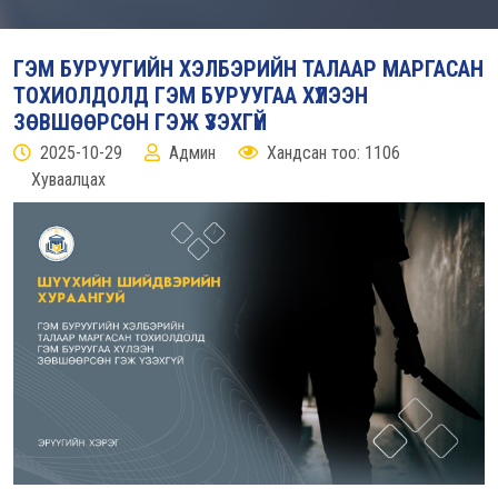
ГЭМ БУРУУГИЙН ХЭЛБЭРИЙН ТАЛААР МАРГАСАН
ТОХИОЛДОЛД ГЭМ БУРУУГАА ХҮЛЭЭН
ЗӨВШӨӨРСӨН ГЭЖ ҮЗЭХГҮЙ
2025-10-29
Админ
Хандсан тоо: 1106
Хуваалцах