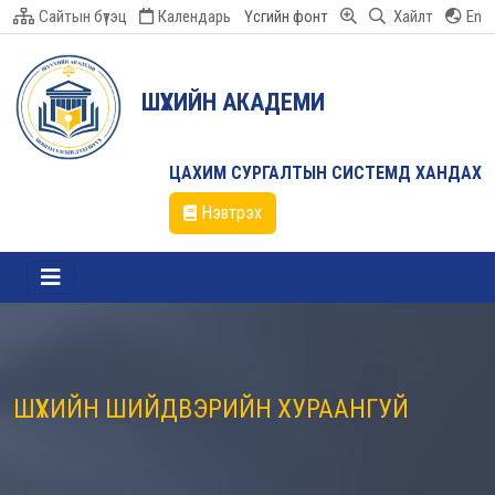
Сайтын бүтэц
Календарь
Үсгийн фонт
Хайлт
En
ШҮҮХИЙН АКАДЕМИ
ЦАХИМ СУРГАЛТЫН СИСТЕМД ХАНДАХ
Нэвтрэх
ШҮҮХИЙН ШИЙДВЭРИЙН ХУРААНГУЙ