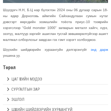
Шүүгдэгч Н.Н, Б.Ц нар бүлэглэн 2024 оны 06 дугаар сарын 18-
ны өдөр Дорноговь аймгийн Сайхандулаан сумын нутаг
дэвсгэрт өөрсдийн эзэмшлийн тоёота приус-10 тээврийн
хэрэгслээр “Gold monster 1000” загварын металл хайгч, хүрз,
зээтүү, малтуур зэргийг ашиглан тусгай зөвшөөрөлгүйгээр ашигт
малтмал олборлохыг завдсан гэх гэмт хэрэгт холбогджээ.
Шүүхийн шийдвэрийн хураангуйн дэлгэрэнгүйг
энд дарж
уншина уу.
Төрөл
ЦАГ ҮЕИЙН МЭДЭЭ
СУРГАЛТЫН ЗАР
ЭШЛЭЛ
ШҮҮХИЙН ШИЙДВЭРИЙН ХУРААНГУЙ