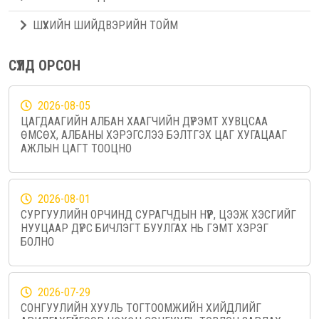
ШҮҮХИЙН ШИЙДВЭРИЙН ТОЙМ
СҮҮЛД ОРСОН
2026-08-05
ЦАГДААГИЙН АЛБАН ХААГЧИЙН ДҮРЭМТ ХУВЦСАА
ӨМСӨХ, АЛБАНЫ ХЭРЭГСЛЭЭ БЭЛТГЭХ ЦАГ ХУГАЦААГ
АЖЛЫН ЦАГТ ТООЦНО
2026-08-01
СУРГУУЛИЙН ОРЧИНД СУРАГЧДЫН НҮҮР, ЦЭЭЖ ХЭСГИЙГ
НУУЦААР ДҮРС БИЧЛЭГТ БУУЛГАХ НЬ ГЭМТ ХЭРЭГ
БОЛНО
2026-07-29
СОНГУУЛИЙН ХУУЛЬ ТОГТООМЖИЙН ХИЙДЛИЙГ