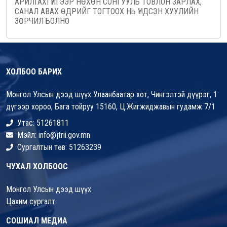
АРИЛГАХГҮЙГЭЭР НӨХӨН СОНГУУЛЬ ТОВЛОН ЗАРЛАХ,
САНАЛ АВАХ ӨДРИЙГ ТОГТООХ НЬ ҮНДСЭН ХУУЛИЙН
ЗӨРЧИЛ БОЛНО
ХОЛБОО БАРИХ
Монгол Улсын дээд шүүх Улаанбаатар хот, Чингэлтэй дүүрэг, 1
дүгээр хороо, Бага тойруу 15160, Ц.Жигжиджавын гудамж 7/1
Утас: 51261811
Мэйл: info@jtrii.gov.mn
Сургалтын төв: 51263239
ЧУХАЛ ХОЛБООС
Монгол Улсын дээд шүүх
Цахим сургалт
СОШИАЛ МЕДИА