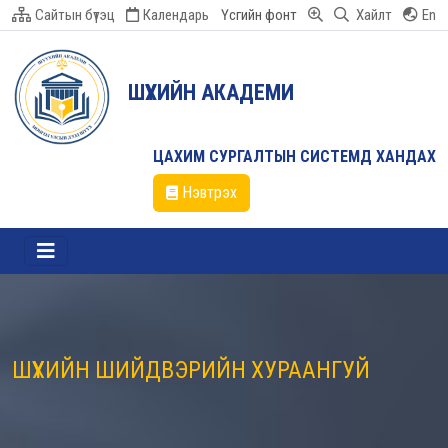
Сайтын бүтэц
Календарь
Үсгийн фонт
Хайлт
En
ШҮҮХИЙН АКАДЕМИ
ЦАХИМ СУРГАЛТЫН СИСТЕМД ХАНДАХ
Нэвтрэх
ШҮҮХИЙН ШИЙДВЭРИЙН ХУРААНГУЙ