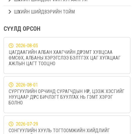
ШҮҮХИЙН ШИЙДВЭРИЙН ТОЙМ
СҮҮЛД ОРСОН
2026-08-05
ЦАГДААГИЙН АЛБАН ХААГЧИЙН ДҮРЭМТ ХУВЦСАА
ӨМСӨХ, АЛБАНЫ ХЭРЭГСЛЭЭ БЭЛТГЭХ ЦАГ ХУГАЦААГ
АЖЛЫН ЦАГТ ТООЦНО
2026-08-01
СУРГУУЛИЙН ОРЧИНД СУРАГЧДЫН НҮҮР, ЦЭЭЖ ХЭСГИЙГ
НУУЦААР ДҮРС БИЧЛЭГТ БУУЛГАХ НЬ ГЭМТ ХЭРЭГ
БОЛНО
2026-07-29
СОНГУУЛИЙН ХУУЛЬ ТОГТООМЖИЙН ХИЙДЛИЙГ