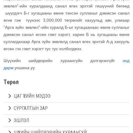
зөвлөл”-ийн хуралдаанд санал өгөх эрхтэй гишүүний бөгөөд
шүүгдэгч Б-г хугацааны өмнө тэнсэн суллахыг дэмжсэн санал
өгнө гэж түүнээс 3,000,000 төгрөгийг хахуульд авч, улмаар
“Арга зүйн зөвлөл”-ийн хуралд Б-ыг хугацаанаас өмнө суллахыг
дэмжсэн санал өгсөн гэмт хэрэгт, харин Б нь хугацааны өмнө
суллагдахаар Арга зүйн зөвлөлд санал өгөх эрхтэй А-д хахууль
өгсөн гэх гэмт хэрэгт тус тус холбогджээ.
Шүүхийн шийдвэрийн хураангуйн дэлгэрэнгүйг
энд
дарж
уншина уу.
Төрөл
ЦАГ ҮЕИЙН МЭДЭЭ
СУРГАЛТЫН ЗАР
ЭШЛЭЛ
ШҮҮХИЙН ШИЙДВЭРИЙН ХУРААНГУЙ