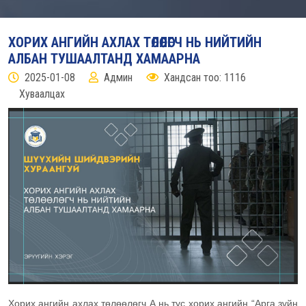
ХОРИХ АНГИЙН АХЛАХ ТӨЛӨӨЛӨГЧ НЬ НИЙТИЙН
АЛБАН ТУШААЛТАНД ХАМААРНА
2025-01-08
Админ
Хандсан тоо: 1116
Хуваалцах
Хорих ангийн ахлах төлөөлөгч А нь тус хорих ангийн “Арга зүйн