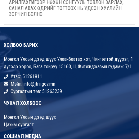
АРИЛГАХГҮЙГЭЭР НӨХӨН СОНГУУЛЬ ТОВЛОН ЗАРЛАХ,
САНАЛ АВАХ ӨДРИЙГ ТОГТООХ НЬ ҮНДСЭН ХУУЛИЙН
ЗӨРЧИЛ БОЛНО
ХОЛБОО БАРИХ
Монгол Улсын дээд шүүх Улаанбаатар хот, Чингэлтэй дүүрэг, 1
дүгээр хороо, Бага тойруу 15160, Ц.Жигжиджавын гудамж 7/1
Утас: 51261811
Мэйл: info@jtrii.gov.mn
Сургалтын төв: 51263239
ЧУХАЛ ХОЛБООС
Монгол Улсын дээд шүүх
Цахим сургалт
СОШИАЛ МЕДИА