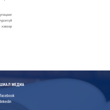
хугацааг
үрэггүй
 хэвээр
ШИАЛ МЕДИА
facebook
linkedin