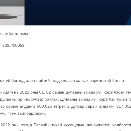
хэргийн танхим
ХТ2025/00059
4
охгүй бөгөөд олон нийтийг мэдээллээр хангах зорилготой болно.
риуцагч нь 2022 оны 01, 02 сарын дулааны эрчим хүч хэрэглэсэн тө
 Дулааны эрчим хүчээр хангах, Дулааны эрчим хүч хэрэглэх тухай г
эр сарын алданги 669,025 төгрөг, 2 дугаар сарын алданги 917,852 
үү...” гэж тайлбарласан.
...2022 оны эхэнд Төсвийн тухай хуулиудын шинэчлэлтэй холбоот