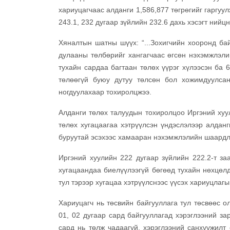
хариуцагчаас алданги 1,586,877 төгрөгийг гаргуу
243.1, 232 дугаар зүйлийн 232.6 дахь хэсэгт нийц
Хяналтын шатны шүүх: “...Зохигчийн хооронд бай
дулааны төлбөрийг хангагчаас өгсөн нэхэмжлэли
тухайн сардаа багтаан төлөх үүрэг хүлээсэн ба 6
төлөөгүй буюу дутуу төлсөн бол хожимдуулсан
ногдуулахаар тохиролцжээ.
Алданги төлөх талуудын тохиролцоо Иргэний хуу
төлөх хугацаагаа хэтрүүлсэн үндэслэлээр алданг
буруутай эсэхээс хамааран нэхэмжлэлийн шаардла
Иргэний хуулийн 222 дугаар зүйлийн 222.2-т за
хугацаандаа биелүүлээгүй бөгөөд тухайн нөхцөлд 
тул тэрээр хугацаа хэтрүүлснээс үүсэх хариуцлагы
Хариуцагч нь төсвийн байгууллага тул төсвөөс 
01, 02 дугаар сард байгууллагад хэрэглээний за
сард нь төлж чадаагүй, хэрэглээний санхүүжилт