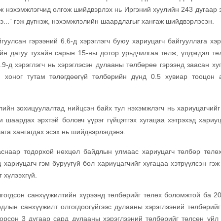
лж нэхэмжлэгчид олгож шийдвэрлэх нь Иргэний хуулийн 243 дугаар 
нэ...” гэж дүгнэж, нэхэмжлэлийн шаардлагыг хангаж шийдвэрлэсэн.
гуулсан гэрээний 6.6-д хэрэглэгч буюу хариуцагч байгууллага хэр
йн дагуу тухайн сарын 15-ны дотор урьдчилгаа төлж, үлдэгдэл тө
.9-д хэрэглэгч нь хэрэглэсэн дулааны төлбөрөө гэрээнд заасан ху
 хоног тутам төлөгдөөгүй төлбөрийн дүнд 0.5 хувиар тооцон 
лийн зохицуулалтад нийцсэн байх тул нэхэмжлэгч нь хариуцагчийг
и шаардах эрхтэй боловч үүрэг гүйцэтгэх хугацаа хэтрэхэд хариуц
га хангагдах эсэх нь шийдвэрлэгдэнэ.
аснаар тодорхой нөхцөл байдлын улмаас хариуцагч төлбөр төлөх
хариуцагч гэм буруугүй бол хариуцагчийг хугацаа хэтрүүлсэн гэж 
г хүлээхгүй.
олгогдсон санхүүжилтийн хүрээнд төлбөрийг төлөх боломжтой ба 2
рдлын санхүүжилт олгогдоогүйгээс дулааны хэрэглээний төлбөрийг
 орсон 3 дугаар сард дулааны хэрэглээний төлбөрийг төлсөн үйл