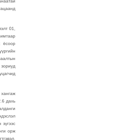
анаатай
гацаанд
лэлт 01,
римтаар
х ёсоор
үүргийн
алаалтын
 зориуд
уцагчид
хангаж
2.6 дахь
 алданги
ндэслэл
н зүгээс
нги орж
тгэвэл,