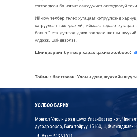
тогтоогдсон ба нэгэнт санхүүжилт олгогдоогүй то
Ийнхүү төлбөр төлөх хугацааг хэтрүүлсэнд хариуца
хэтрүүлсэн гэж үзэхгүй, иймээс тэрээр хугацаа
болно.” гэж дүгнээд давж заалдах шатны шүүхий
үлдээж, шийдвэрлэв.
Шийдвэрийг бүтнээр харах цахим холбоос:
ht
Тоймыг бэлтгэсэн: Улсын дээд шүүхийн шүүгч
ХОЛБОО БАРИХ
Монгол Улсын дээд шүүх Улаанбаатар хот, Чингэлт
дүгээр хороо, Бага тойруу 15160, Ц.Жигжиджавын
Утас: 51261811