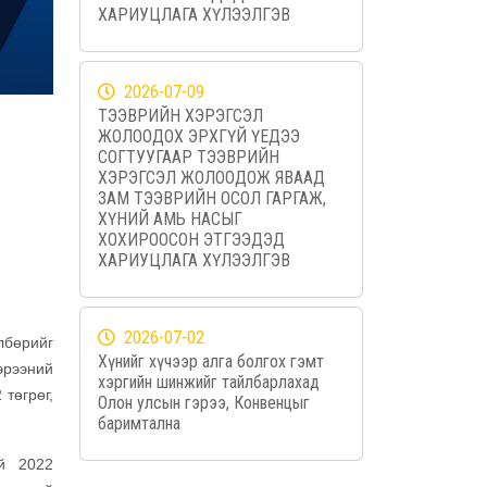
ХАРИУЦЛАГА ХҮЛЭЭЛГЭВ
2026-07-09
ТЭЭВРИЙН ХЭРЭГСЭЛ
ЖОЛООДОХ ЭРХГҮЙ ҮЕДЭЭ
СОГТУУГААР ТЭЭВРИЙН
ХЭРЭГСЭЛ ЖОЛООДОЖ ЯВААД
ЗАМ ТЭЭВРИЙН ОСОЛ ГАРГАЖ,
ХҮНИЙ АМЬ НАСЫГ
ХОХИРООСОН ЭТГЭЭДЭД
ХАРИУЦЛАГА ХҮЛЭЭЛГЭВ
2026-07-02
лбөрийг
Хүнийг хүчээр алга болгох гэмт
эрээний
хэргийн шинжийг тайлбарлахад
төгрөг,
Олон улсын гэрээ, Конвенцыг
баримтална
ой 2022