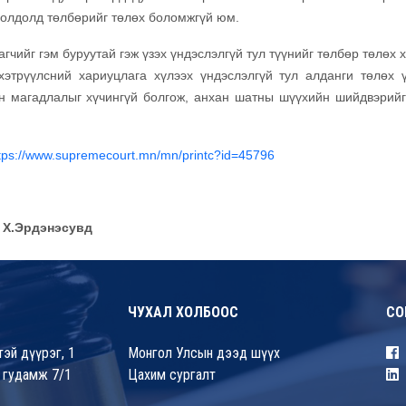
хиолдолд төлбөрийг төлөх боломжгүй юм.
гчийг гэм буруутай гэж үзэх үндэслэлгүй тул түүнийг төлбөр төлөх 
 хэтрүүлсний хариуцлага хүлээх үндэслэлгүй тул алданги төлөх ү
н магадлалыг хүчингүй болгож, анхан шатны шүүхийн шийдвэрийг
tps://www.supremecourt.mn/mn/printc?id=45796
 Х.Эрдэнэсувд
ЧУХАЛ ХОЛБООС
СО
эй дүүрэг, 1
Монгол Улсын дээд шүүх
 гудамж 7/1
Цахим сургалт