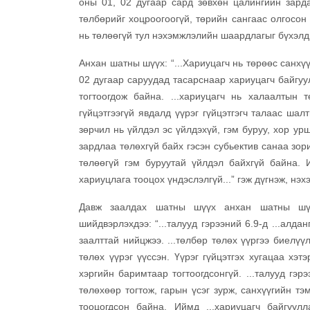
оны 01, 02 дугаар сард зөвхөн цалингийн зарда
төлбөрийг хоцроогоогүй, төрийн сангаас олгосон
нь төлөөгүй тул нэхэмжлэлийн шаардлагыг бүхэлд 
Анхан шатны шүүх: “...Хариуцагч нь төрөөс санхү
02 дугаар саруудад тасарснаар хариуцагч байгу
тогтоогдож байна. ...хариуцагч нь халаалтын 
гүйцэтгээгүй явдалд үүрэг гүйцэтгэгч талаас ша
зөрчил нь үйлдэл эс үйлдэхүй, гэм буруу, хор ур
зардлаа төлөхгүй байх гэсэн субьектив санаа зор
төлөөгүй гэм буруутай үйлдэл байхгүй байна. 
хариуцлага тооцох үндэслэлгүй...” гэж дүгнэж, нэ
Давж заалдах шатны шүүх анхан шатны шүү
шийдвэрлэхдээ: “...талууд гэрээний 6.9-д ...алд
заалттай нийцжээ. ...төлбөр төлөх үүргээ биелүү
төлөх үүрэг үүссэн. Үүрэг гүйцэтгэх хугацаа хэт
хэргийн баримтаар тогтоогдсонгүй. ...талууд гэр
төлөхөөр тогтож, гарын үсэг зурж, санхүүгийн тэ
тооцогдсон байна. Иймд ...хариуцагч байгуулла