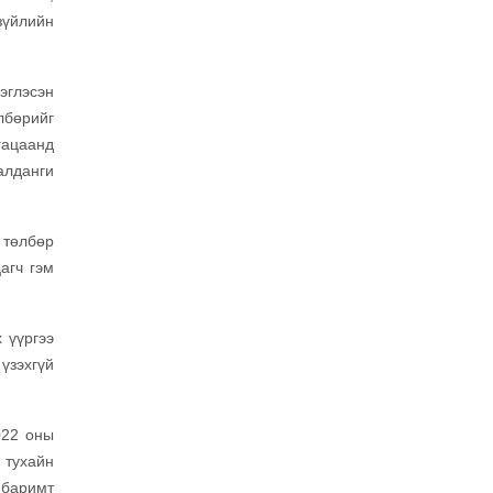
зүйлийн
эглэсэн
лбөрийг
гацаанд
алданги
 төлбөр
агч гэм
 үүргээ
үзэхгүй
022 оны
 тухайн
 баримт