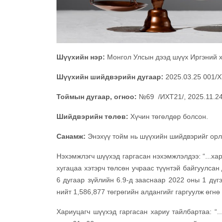
Шүүхийн нэр:
Монгол Улсын дээд шүүх Иргэний 
Шүүхийн шийдвэрийн дугаар:
2025.03.25 001/
Тоймын дугаар, огноо:
№69 /ИХТ21/, 2025.11.2
Шийдвэрийн төлөв:
Хүчин төгөлдөр болсон.
Санамж:
Энэхүү тойм нь шүүхийн шийдвэрийг орл
Нэхэмжлэгч шүүхэд гаргасан нэхэмжлэлдээ: “...ха
хугацаа хэтэрч төлсөн учраас түүнтэй байгуулсан
6 дугаар зүйлийн 6.9-д зааснаар 2022 оны 1 дүгэ
нийт 1,586,877 төгрөгийн алдангийг гаргуулж өгнө 
Хариуцагч шүүхэд гаргасан хариу тайлбартаа: “