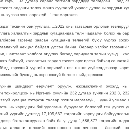
л гарч, 03 дугаар сараас тогтмол зардлууд төлөгдсөн. ...бид с
 төсөвт алданги төлөх мөнгө суугаагүй учраас дулааны зардлыг ху
нь хүлээн зөвшөөрөхгүй...” гэж маргажээ.
үждэг төсвийн байгууллага, ...2022 оны татварын орлогын төвлөрүү
уллага халаалтын зардлыг хугацаандаа төлж чадаагүй болох нь ба
төлбөрөө гэрээнд заасан хугацаанд төлөөгүй буюу үүргээ зохи
лтгаалахгүй нөхцөл байдал үүссэн байна. Өөрөөр хэлбэл гэрээний 
шиг, шалтгаант холбоог агуулах бөгөөд хариуцагч талын хувьд ...х
илго байхгүй, халаалтын зардал төсөвт орж ирсэн байхад санаатай
Иймд гэрээний үүргийн зөрчлийн нэг шинж үгүйсгэгдсэнээр хари
хэмжлэлийг бүхэлд нь хэрэгсэхгүй болгож шийдвэрлэсэн.
хийн шийдвэрт өөрчлөлт оруулж, нэхэмжлэлийг бүхэлд нь 
анги тохиролцсон нь Иргэний хуулийн 232 дугаар зүйлийн 232.3, 23
лээгүй хугацаа хэтэрсэн талаар зохигч маргаагүй, ...үүний улмаас
эрсэн нь хариуцагч байгууллагын буруугаас болоогүй гэж дүгнэх ү
ээний үүргийг дүгнээд 17,105,637 төгрөгийг хариуцагч байгууллагы
мдгээр баталгаажуулсан байх ба уг дүнд 1,586,877 төгрөгийн алда
гыг алданги төлөхийг зөвшөөрсөн гэж дүгнэнэ. ...Дээрхийг нэг