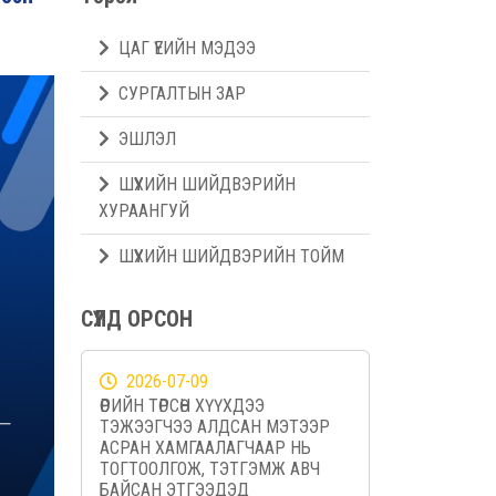
ЦАГ ҮЕИЙН МЭДЭЭ
СУРГАЛТЫН ЗАР
ЭШЛЭЛ
ШҮҮХИЙН ШИЙДВЭРИЙН
ХУРААНГУЙ
ШҮҮХИЙН ШИЙДВЭРИЙН ТОЙМ
СҮҮЛД ОРСОН
2026-07-09
ӨӨРИЙН ТӨРСӨН ХҮҮХДЭЭ
ТЭЖЭЭГЧЭЭ АЛДСАН МЭТЭЭР
АСРАН ХАМГААЛАГЧААР НЬ
ТОГТООЛГОЖ, ТЭТГЭМЖ АВЧ
БАЙСАН ЭТГЭЭДЭД