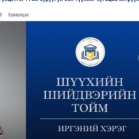
8
Хуваалцах