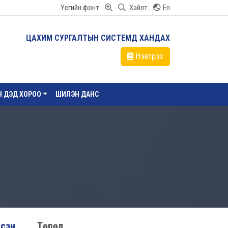
Үсгийн фонт
Хайлт
En
ЦАХИМ СУРГАЛТЫН СИСТЕМД ХАНДАХ
Нэвтрэх
ЙН ДЭД ХОРОО
ШИЛЭН ДАНС
лсэн
Төрөл