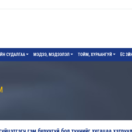
ИЙН СУДАЛГАА
МЭДЭЭ, МЭДЭЭЛЭЛ
ТОЙМ, ХУРААНГУЙ
ЁС ЗҮ
М
 гүйцэтгэгч гэм буруугүй бол түүнийг хугацаа хэтрүү