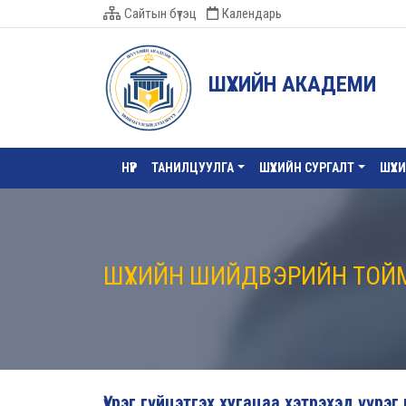
Сайтын бүтэц
Календарь
ШҮҮХИЙН АКАДЕМИ
НҮҮР
ТАНИЛЦУУЛГА
ШҮҮХИЙН СУРГАЛТ
ШҮҮХ
ШҮҮХИЙН ШИЙДВЭРИЙН ТОЙ
Үүрэг гүйцэтгэх хугацаа хэтрэхэд үүрэг