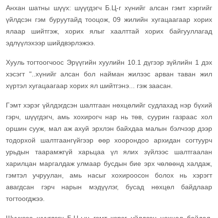
Анхан шатны шүүх: шүүгдэгч Б.Ц-г хүнийг алсан гэмт хэргийг
үйлдсэн гэм буруутайд тооцож, 09 жилийн хугацаагаар хорих
ялаар шийтгэж, хорих ялыг хаалттай хорих байгууллагад
эдлүүлэхээр шийдвэрлэжээ.
Хууль тогтоогчоос Эрүүгийн хуулийн 10.1 дүгээр зүйлийн 1 дэх
хэсэгт "..хүнийг алсан бол найман жилээс арван таван жил
хүртэл хугацаагаар хорих ял шийтгэнэ... гэж заасан.
Гэмт хэрэг үйлдэгдсэн шалтгаан нөхцөлийг судлахад нэр бүхий
гэрч, шүүгдэгч, амь хохирогч нар нь төв, суурин газраас хол
оршин сууж, мал аж ахуй эрхлэн байхдаа малын бэлчээр дээр
тодорхой шалтгаангүйгээр өөр хоорондоо архидан согтуурч
урьдын таарамжгүй харьцаа үл ялих зүйлээс шалтгаалан
харилцан маргалдаж улмаар бусдын бие эрх чөлөөнд халдаж,
гэмтэл учруулан, амь насыг хохироосон болох нь хэрэгт
авагдсан гэрч нарын мэдүүлэг, бусад нөхцөл байдлаар
тогтоогджээ.