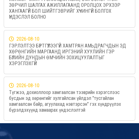
ЗӨРЧИЛ ШАЛГАХ АЖИЛЛАГААНД ОРОЛЦОХ ЭРХЭЭР
ХАНГААГҮЙ БОЛ ШИЙТГЭВРИЙГ ХҮЧИНГҮЙ БОЛГОХ
ҮНДЭСЛЭЛ БОЛНО
2026-08-10
ГЭРЛЭЛТЭЭ БҮРТГҮҮЛЭЭГҮЙ ХАМТРАН АМЬДРАГЧДЫН ЭД
ХӨРӨНГИЙН МАРГААНД ИРГЭНИЙ ХУУЛИЙН ГЭР
БҮЛИЙН ДУНДЫН ӨМЧИЙН ЗОХИЦУУЛАЛТЫГ
ХЭРЭГЛЭХГҮЙ
2026-08-10
Түгжээ, дохиоллоор хамгаалсан тээврийн хэрэгслээс
бусдын эд хөрөнгийг хулгайлсан үйлдэл "тусгайлан
хамгаалсан байр, агуулахад нэвтэрсэн" гэх хүндрүүлэх
бүрэлдэхүүнд хамаарах үндэслэлтэй