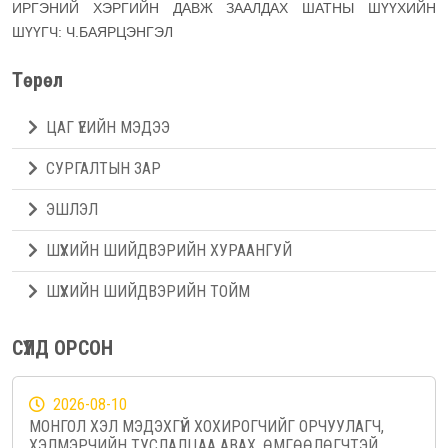
ИРГЭНИЙ ХЭРГИЙН ДАВЖ ЗААЛДАХ ШАТНЫ ШҮҮХИЙН
ШҮҮГЧ: Ч.БАЯРЦЭНГЭЛ
Төрөл
ЦАГ ҮЕИЙН МЭДЭЭ
СУРГАЛТЫН ЗАР
ЭШЛЭЛ
ШҮҮХИЙН ШИЙДВЭРИЙН ХУРААНГУЙ
ШҮҮХИЙН ШИЙДВЭРИЙН ТОЙМ
СҮҮЛД ОРСОН
2026-08-10
МОНГОЛ ХЭЛ МЭДЭХГҮЙ ХОХИРОГЧИЙГ ОРЧУУЛАГЧ,
ХЭЛМЭРЧИЙН ТУСЛАЛЦАА АВАХ, ӨМГӨӨЛӨГЧТЭЙ