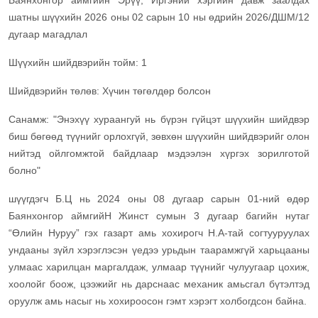
Баянхонгор аймгийн Эрүү, Иргэний хэргийн давж заалдах
шатны шүүхийн 2026 оны 02 сарын 10 ны өдрийн 2026/ДШМ/12
дугаар магадлал
Шүүхийн шийдвэрийн тойм: 1
Шийдвэрийн төлөв: Хүчин төгөлдөр болсон
Санамж: "Энэхүү хураангуй нь бүрэн гүйцэт шүүхийн шийдвэр
биш бөгөөд түүнийг орлохгүй, зөвхөн шүүхийн шийдвэрийг олон
нийтэд ойлгомжтой байдлаар мэдээлэн хүргэх зорилготой
болно"
шүүгдэгч Б.Ц нь 2024 оны 08 дугаар сарын 01-ний өдөр
Баянхонгор аймгийН Жинст сумын 3 дугаар багийн нутаг
“Өлийн Нуруу” гэх газарт амь хохирогч Н.А-тай согтууруулах
ундааны зүйл хэрэглэсэн үедээ урьдын таарамжгүй харьцааны
улмаас харилцан маргалдаж, улмаар түүнийг чулуугаар цохиж,
хоолойг боож, цээжийг нь дарснаас механик амьсгал бүтэлтэд
оруулж амь насыг нь хохироосон гэмт хэрэгт холбогдсон байна.