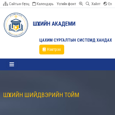
Сайтын бүтэц
Календарь
Үсгийн фонт
Хайлт
En
ШҮҮХИЙН АКАДЕМИ
ЦАХИМ СУРГАЛТЫН СИСТЕМД ХАНДАХ
Нэвтрэх
ШҮҮХИЙН ШИЙДВЭРИЙН ТОЙМ