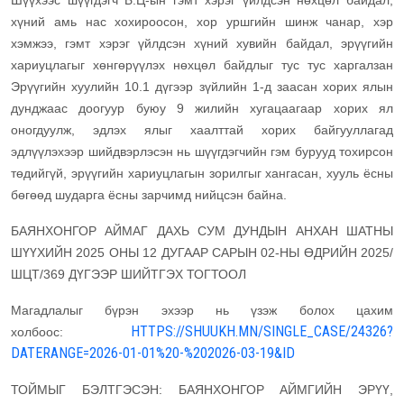
Шүүхээс шүүгдэгч Б.Ц-ын гэмт хэрэг үйлдсэн нөхцөл байдал,
хүний амь нас хохироосон, хор уршгийн шинж чанар, хэр
хэмжээ, гэмт хэрэг үйлдсэн хүний хувийн байдал, эрүүгийн
хариуцлагыг хөнгөрүүлэх нөхцөл байдлыг тус тус харгалзан
Эрүүгийн хуулийн 10.1 дүгээр зүйлийн 1-д заасан хорих ялын
дунджаас доогуур буюу 9 жилийн хугацаагаар хорих ял
оногдуулж, эдлэх ялыг хаалттай хорих байгууллагад
эдлүүлэхээр шийдвэрлэсэн нь шүүгдэгчийн гэм бурууд тохирсон
төдийгүй, эрүүгийн хариуцлагын зорилгыг хангасан, хууль ёсны
бөгөөд шударга ёсны зарчимд нийцсэн байна.
БАЯНХОНГОР АЙМАГ ДАХЬ СУМ ДУНДЫН АНХАН ШАТНЫ
ШҮҮХИЙН 2025 ОНЫ 12 ДУГААР САРЫН 02-НЫ ӨДРИЙН 2025/
ШЦТ/369 ДҮГЭЭР ШИЙТГЭХ ТОГТООЛ
Магадлалыг бүрэн эхээр нь үзэж болох цахим
HTTPS://SHUUKH.MN/SINGLE_CASE/24326?
холбоос:
DATERANGE=2026-01-01%20-%202026-03-19&ID
ТОЙМЫГ БЭЛТГЭСЭН: БАЯНХОНГОР АЙМГИЙН ЭРҮҮ,