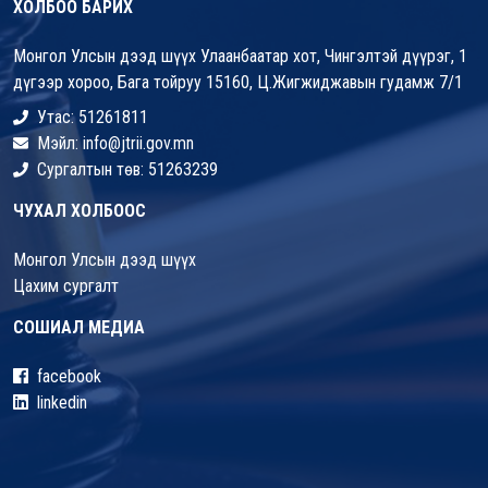
ХОЛБОО БАРИХ
Монгол Улсын дээд шүүх Улаанбаатар хот, Чингэлтэй дүүрэг, 1
дүгээр хороо, Бага тойруу 15160, Ц.Жигжиджавын гудамж 7/1
Утас: 51261811
Мэйл: info@jtrii.gov.mn
Сургалтын төв: 51263239
ЧУХАЛ ХОЛБООС
Монгол Улсын дээд шүүх
Цахим сургалт
СОШИАЛ МЕДИА
facebook
linkedin