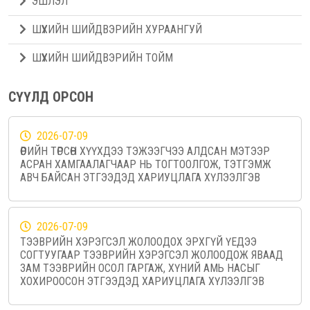
ЭШЛЭЛ
ШҮҮХИЙН ШИЙДВЭРИЙН ХУРААНГУЙ
ШҮҮХИЙН ШИЙДВЭРИЙН ТОЙМ
СҮҮЛД ОРСОН
2026-07-09
ӨӨРИЙН ТӨРСӨН ХҮҮХДЭЭ ТЭЖЭЭГЧЭЭ АЛДСАН МЭТЭЭР
АСРАН ХАМГААЛАГЧААР НЬ ТОГТООЛГОЖ, ТЭТГЭМЖ
АВЧ БАЙСАН ЭТГЭЭДЭД ХАРИУЦЛАГА ХҮЛЭЭЛГЭВ
2026-07-09
ТЭЭВРИЙН ХЭРЭГСЭЛ ЖОЛООДОХ ЭРХГҮЙ ҮЕДЭЭ
СОГТУУГААР ТЭЭВРИЙН ХЭРЭГСЭЛ ЖОЛООДОЖ ЯВААД
ЗАМ ТЭЭВРИЙН ОСОЛ ГАРГАЖ, ХҮНИЙ АМЬ НАСЫГ
ХОХИРООСОН ЭТГЭЭДЭД ХАРИУЦЛАГА ХҮЛЭЭЛГЭВ