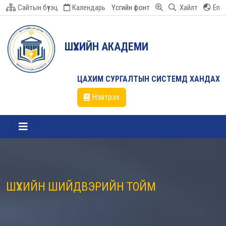
Сайтын бүтэц
Календарь
Үсгийн фонт
Хайлт
En
ШҮҮХИЙН АКАДЕМИ
ЦАХИМ СУРГАЛТЫН СИСТЕМД ХАНДАХ
Нэвтрэх
ШҮҮХИЙН ШИЙДВЭРИЙН ТОЙМ