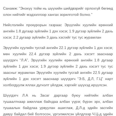
Санамж: “Энэхүү тойм нь шүүхийн шийдвэрийг орлохгүй бөгөөд
олон нийтийг мэдээллээр хангах зорилготой болно.”
Нийслэлийн прокурорын газраас Эрүүгийн хуулийн ерөнхий
ангийн 1.8 дугаар зүйлийн 1 дэх хэсэг, 1.9 дүгээр зүйлийн 2 дахь
хэсэг, 2.2 дугаар зүйлийн 3 дахь хэсгийг тус тус журамлан
Эрүүгийн хуулийн тусгай ангийн 22.1 дүгээр зүйлийн 1 дэх хэсэг,
мөн хуулийн 22.4 дүгээр зүйлийн 2 дахь хэсэгт зааснаар
шүүгдэгч “Л.А”, Эрүүгийн хуулийн ерөнхий ангийн 1.8 дугаар
зүйлийн 1 дэх хэсэг, 1.9 дүгээр зүйлийн 2 дахь хэсэгт тус тус
заасныг журамлан Эрүүгийн хуулийн тусгай ангийн 22.5 дугаар
зүйлийн 1 дэх хэсэгт зааснаар шүүгдэгч “Э.Б, Д.Л, Г.Ц” нарт
холбогдуулж яллах дүгнэлт үйлдэж, хэргийг шүүхэд ирүүлсэн.
Шүүгдэгч Л.А нь Засаг даргаар буюу нийтийн албан
тушаалтнаар ажиллаж байхдаа албан үүрэг, бүрэн эрх, албан
тушаалын байдлаа урвуулан ашиглаж, Д.Л-д эдийн засгийн
давуу байдал бий болгосон, үргэлжилсэн үйлдлээр Ч.Ц-д эдийн