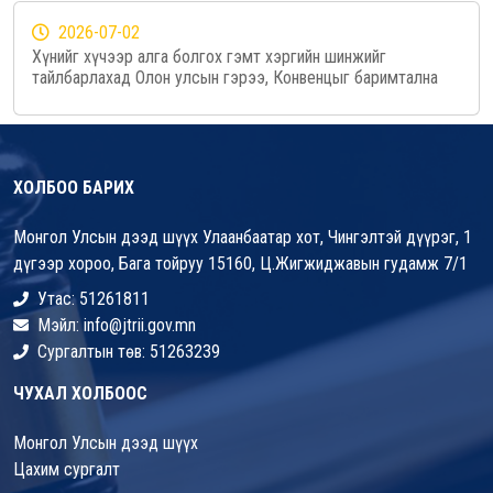
2026-07-02
Хүнийг хүчээр алга болгох гэмт хэргийн шинжийг
тайлбарлахад Олон улсын гэрээ, Конвенцыг баримтална
ХОЛБОО БАРИХ
Монгол Улсын дээд шүүх Улаанбаатар хот, Чингэлтэй дүүрэг, 1
дүгээр хороо, Бага тойруу 15160, Ц.Жигжиджавын гудамж 7/1
Утас: 51261811
Мэйл: info@jtrii.gov.mn
Сургалтын төв: 51263239
ЧУХАЛ ХОЛБООС
Монгол Улсын дээд шүүх
Цахим сургалт