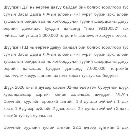
Шүүгдэгч Д.Л нь өөртөө давуу байдал бий болгох зорилгоор тус
сумын Засаг дарга Л.А-ын албаны чиг үүрэг, бүрэн эрх, албан
тушаалын байдалтай нь холбогдуулан түүний шаардсаны дагуу
өөрийн данснаас бусдын дансанд "тийз 99110052" гэх
гүйлгээний утгаар 3,000,000 төгрөгийг шилжүүлж хахууль өгсөн,
Шүүгдэгч Г.Ц нь өөртөө давуу байдал бий болгох зорилгоор тус
сумын Засаг дарга Л.А-ын албаны чиг үүрэг, бүрэн эрх, албан
тушаалын байдалтай нь холбогдуулан түүний шаардсаны дагуу
өөрийн данснаас бусдын дансанд 7,000,000 төгрөгийг
шилжүүлж хахууль өгсөн гэх гэмт хэрэгт тус тус холбогджээ.
Шүүх 2026 оны 6 дугаар сарын 02-ны өдөр гэм буруугийн шүүх
хуралдаанаар хэргийг хянан хэлэлцэж, шүүгдэгч “Л.А”-г
Эрүүгийн хуулийн ерөнхий ангийн 1.8 дугаар зүйлийн 1 дэх
хэсэг, 1.9 дүгээр зүйлийн 2 дахь хэсэг, 2.2 дугаар зүйлийн 3 дахь
хэсгийг тус тус журамлан
Эрүүгийн хуулийн тусгай ангийн 22.1 дүгээр зүйлийн 1 дэх