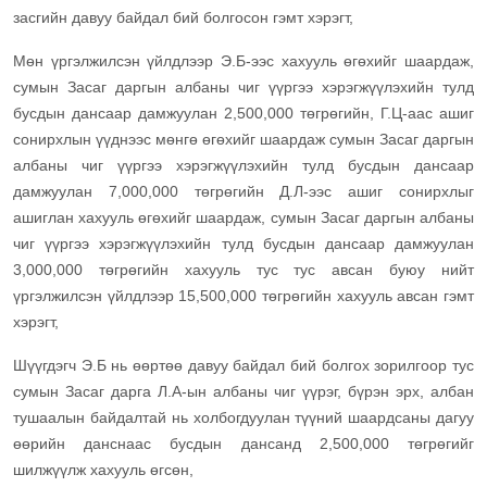
засгийн давуу байдал бий болгосон гэмт хэрэгт,
Мөн үргэлжилсэн үйлдлээр Э.Б-ээс хахууль өгөхийг шаардаж,
сумын Засаг даргын албаны чиг үүргээ хэрэгжүүлэхийн тулд
бусдын дансаар дамжуулан 2,500,000 төгрөгийн, Г.Ц-аас ашиг
сонирхлын үүднээс мөнгө өгөхийг шаардаж сумын Засаг даргын
албаны чиг үүргээ хэрэгжүүлэхийн тулд бусдын дансаар
дамжуулан 7,000,000 төгрөгийн Д.Л-ээс ашиг сонирхлыг
ашиглан хахууль өгөхийг шаардаж, сумын Засаг даргын албаны
чиг үүргээ хэрэгжүүлэхийн тулд бусдын дансаар дамжуулан
3,000,000 төгрөгийн хахууль тус тус авсан буюу нийт
үргэлжилсэн үйлдлээр 15,500,000 төгрөгийн хахууль авсан гэмт
хэрэгт,
Шүүгдэгч Э.Б нь өөртөө давуу байдал бий болгох зорилгоор тус
сумын Засаг дарга Л.А-ын албаны чиг үүрэг, бүрэн эрх, албан
тушаалын байдалтай нь холбогдуулан түүний шаардсаны дагуу
өөрийн данснаас бусдын дансанд 2,500,000 төгрөгийг
шилжүүлж хахууль өгсөн,