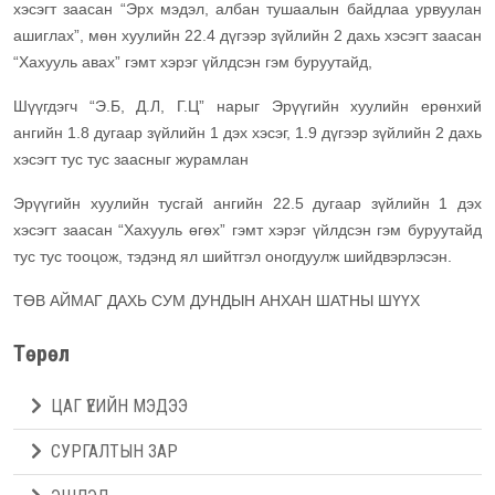
хэсэгт заасан “Эрх мэдэл, албан тушаалын байдлаа урвуулан
ашиглах”, мөн хуулийн 22.4 дүгээр зүйлийн 2 дахь хэсэгт заасан
“Хахууль авах” гэмт хэрэг үйлдсэн гэм буруутайд,
Шүүгдэгч “Э.Б, Д.Л, Г.Ц” нарыг Эрүүгийн хуулийн ерөнхий
ангийн 1.8 дугаар зүйлийн 1 дэх хэсэг, 1.9 дүгээр зүйлийн 2 дахь
хэсэгт тус тус заасныг журамлан
Эрүүгийн хуулийн тусгай ангийн 22.5 дугаар зүйлийн 1 дэх
хэсэгт заасан “Хахууль өгөх” гэмт хэрэг үйлдсэн гэм буруутайд
тус тус тооцож, тэдэнд ял шийтгэл оногдуулж шийдвэрлэсэн.
ТӨВ АЙМАГ ДАХЬ СУМ ДУНДЫН АНХАН ШАТНЫ ШҮҮХ
Төрөл
ЦАГ ҮЕИЙН МЭДЭЭ
СУРГАЛТЫН ЗАР