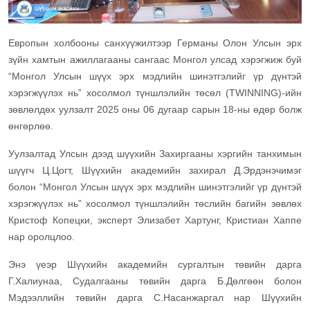
Европын холбооны санхүүжилтээр Германы Олон Улсын эрх
зүйн хамтын ажиллагааны сангаас Монгол улсад хэрэгжиж буй
“Монгол Улсын шүүх эрх мэдлийн шинэтгэлийг үр дүнтэй
хэрэгжүүлэх нь” хосолмол түншлэлийн төсөл (TWINNING)-ийн
зөвлөлдөх уулзалт 2025 оны 06 дугаар сарын 18-ны өдөр болж
өнгөрлөө.
Уулзалтад Улсын дээд шүүхийн Захиргааны хэргийн танхимын
шүүгч Ц.Цогт, Шүүхийн академийн захирал Д.Эрдэнэчимэг
болон “Монгол Улсын шүүх эрх мэдлийн шинэтгэлийг үр дүнтэй
хэрэгжүүлэх нь” хосолмол түншлэлийн төслийн багийн зөвлөх
Кристоф Копецки, эксперт Элизабет Хартунг, Кристиан Хаппе
нар оролцлоо.
Энэ үеэр Шүүхийн академийн сургалтын төвийн дарга
Г.Халиунаа, Судалгааны төвийн дарга Б.Дөлгөөн болон
Мэдээллийн төвийн дарга С.Насанжаргал нар Шүүхийн