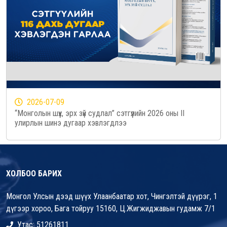
2026-07-09
“Монголын шүүх, эрх зүй судлал” сэтгүүлийн 2026 оны II
улирлын шинэ дугаар хэвлэгдлээ
ХОЛБОО БАРИХ
Монгол Улсын дээд шүүх Улаанбаатар хот, Чингэлтэй дүүрэг, 1
дүгээр хороо, Бага тойруу 15160, Ц.Жигжиджавын гудамж 7/1
Утас: 51261811