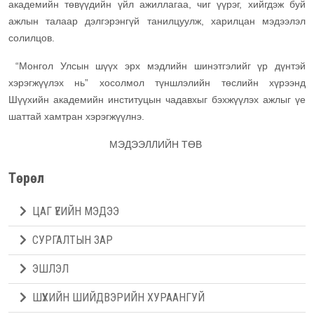
академийн төвүүдийн үйл ажиллагаа, чиг үүрэг, хийгдэж буй
ажлын талаар дэлгэрэнгүй танилцуулж, харилцан мэдээлэл
солилцов.
“Монгол Улсын шүүх эрх мэдлийн шинэтгэлийг үр дүнтэй
хэрэгжүүлэх нь” хосолмол түншлэлийн төслийн хүрээнд
Шүүхийн академийн институцын чадавхыг бэхжүүлэх ажлыг үе
шаттай хамтран хэрэгжүүлнэ.
МЭДЭЭЛЛИЙН ТӨВ
Төрөл
ЦАГ ҮЕИЙН МЭДЭЭ
СУРГАЛТЫН ЗАР
ЭШЛЭЛ
ШҮҮХИЙН ШИЙДВЭРИЙН ХУРААНГУЙ