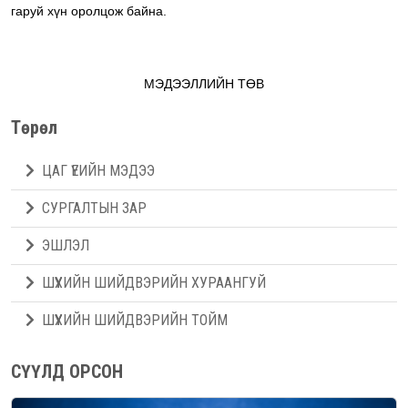
гаруй хүн оролцож байна.
МЭДЭЭЛЛИЙН ТӨВ
Төрөл
ЦАГ ҮЕИЙН МЭДЭЭ
СУРГАЛТЫН ЗАР
ЭШЛЭЛ
ШҮҮХИЙН ШИЙДВЭРИЙН ХУРААНГУЙ
ШҮҮХИЙН ШИЙДВЭРИЙН ТОЙМ
СҮҮЛД ОРСОН