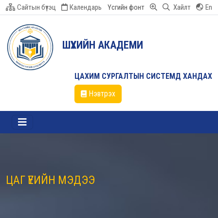
Сайтын бүтэц
Календарь
Үсгийн фонт
Хайлт
En
ШҮҮХИЙН АКАДЕМИ
ЦАХИМ СУРГАЛТЫН СИСТЕМД ХАНДАХ
Нэвтрэх
ЦАГ ҮЕИЙН МЭДЭЭ