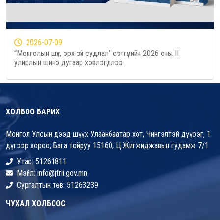
2026-07-09
“Монголын шүүх, эрх зүй судлал” сэтгүүлийн 2026 оны II
улирлын шинэ дугаар хэвлэгдлээ
ХОЛБОО БАРИХ
Монгол Улсын дээд шүүх Улаанбаатар хот, Чингэлтэй дүүрэг, 1
дүгээр хороо, Бага тойруу 15160, Ц.Жигжиджавын гудамж 7/1
Утас: 51261811
Мэйл: info@jtrii.gov.mn
Сургалтын төв: 51263239
ЧУХАЛ ХОЛБООС