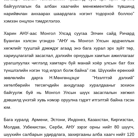
байгууллагын ба албан хаагчийн менежментийн түвшинд
нарийвчлан анхаарах шаардлага нэгэнт тодорхой боллоо”
хэмээн онцлон тэмдэглэлээ.
Харин АНУ-аас Монгол Улсад суугаа Элчин сайд Ричард
Буанган хэлсэн үгэндээ “АНУ нь Монгол Улсын ардчиллын
хөгжлийг тууштай дэмждэг агаад энэ бага хурал эрх зүйт төр,
хариуцлагатай засаглал, дэлхийн орнуудын хамтын ажиллагааг
урагшлуулах чиглэлд хамтарч буй манай хоёр улсын бат бэх
түншлэлийн нэгэн тод илрэл болж байна” гэв. Шүүхийн ерөнхий
зөвлөлийн дарга Н.Мөнгөнцэцэг “Нээлттэй дэлхий”
хөтөлбөрийн төгсөгчдийн анхдугаар хуралдааныг зохион
байгуулж буй нь Монгол Улсын шүүх засаглалын хөгжил
дэвшилд үнэтэй хувь нэмэр оруулна гэдэгт итгэлтэй байна гэсэн
юм.
Бага хуралд Армени, Эстони, Индонез, Казахстан, Киргизстан,
Молдав, Узбекистан, Серби, АНУ зэрэг орны нийт 80 шүүгч,
шүүхийн салбарын удирдлага, захиргааны алба хаагч нийт 120