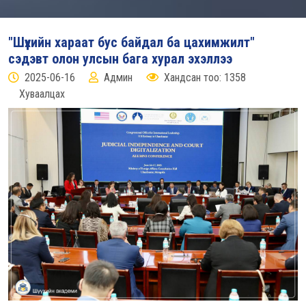
"Шүүхийн хараат бус байдал ба цахимжилт"
сэдэвт олон улсын бага хурал эхэллээ
2025-06-16
Админ
Хандсан тоо: 1358
Хуваалцах