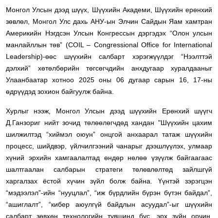
Монгол Улсын дээд шүүх, Шүүхийн Академи, Шүүхийн ерөнхий
зөвлөл, Монгол Улс дахь АНУ-ын Элчин Сайдын Яам хамтран
Америкийн Нэгдсэн Улсын Конгрессын дэргэдэх “Олон улсын
манлайллын төв” (COIL – Congressional Office for International
Leadership)-өөс шүүхийн салбарт хэрэгжүүлдэг “Нээлттэй
дэлхий” хөтөлбөрийн төгсөгчдийн анхдугаар хуралдааныг
Улаанбаатар хотноо 2025 оны 06 дугаар сарын 16, 17-ны
өдрүүдэд зохион байгуулж байна.
Хурлыг нээж, Монгол Улсын дээд шүүхийн Ерөнхий шүүгч
Д.Ганзориг нийт зочид төлөөлөгчдөд хандан "Шүүхийн цахим
шилжилтэд “хиймэл оюун” онцгой анхаарал татаж шүүхийн
процесс, шийдвэр, үйлчилгээний чанарыг дээшлүүлэх, улмаар
хүний эрхийн хамгаалалтад өндөр нөлөө үзүүлж байгаагаас
шалтгаалан салбарын стратеги төлөвлөлтөд зайлшгүй
харгалзах ёстой хүчин зүйл болж байна. Үүнтэй зэрэгцэн
“мэдээлэл”-ийн “нууцлал”, “иж бүрдлийн бүрэн бүтэн байдал”,
“ашиглалт”, “кибер аюулгүй байдлын асуудал”-ыг шүүхийн
салбарт зөвхөн технологийн түвшинд бус, эрх зүйн орчин,