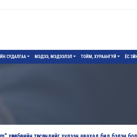
ИЙН СУДАЛГАА
МЭДЭЭ, МЭДЭЭЛЭЛ
ТОЙМ, ХУРААНГУЙ
ЁС ЗҮ
” хөтөлбөрийн төгсөгчдийг хүлээн авахад бид бэлэн бо