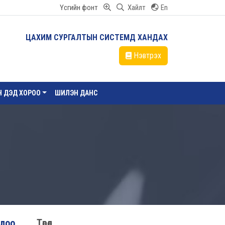
Үсгийн фонт
Хайлт
En
ЦАХИМ СУРГАЛТЫН СИСТЕМД ХАНДАХ
Нэвтрэх
ЙН ДЭД ХОРОО
ШИЛЭН ДАНС
ллоо
Төрөл