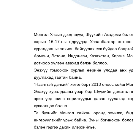
Монгол Улсын дээд шүүх, Шүүхийн Академи боло
сарын 16-17-ны өдрүүдэд Улаанбаатар хотноо 
хуралдааныг зохион байгуулах гэж буйдаа баярта
Армени, Эстони, Индонези, Казахстан, Киргиз, Мо
дотноор хүлээн авахад бэлэн боллоо.
Энэхүү томоохон хурлыг өөрийн улсдаа анх уд
дуулгахад таатай байна.
“Нээлттэй дэлхий” хөтөлбөрт 2013 оноос хойш Мо
Энэхүү хуралдааны үеэр бид Шүүхийн дижитал ши
эрин үед шинэ сорилтуудыг даван туулахад хэ
хуваалцах болно.
Та бүхнийг Монгол сайхан оронд зочилж, бид
өнгөрүүлэхийг урьж байна. Зуны богинохон болов
бэлэн гэдгээ дахин илэрхийлье.