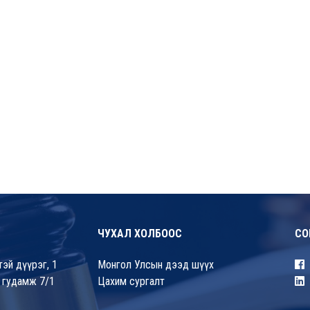
ЧУХАЛ ХОЛБООС
СО
эй дүүрэг, 1
Монгол Улсын дээд шүүх
 гудамж 7/1
Цахим сургалт