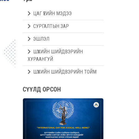
ЦАГ ҮЕИЙН МЭДЭЭ
СУРГАЛТЫН ЗАР
ЭШЛЭЛ
ШҮҮХИЙН ШИЙДВЭРИЙН
ХУРААНГУЙ
ШҮҮХИЙН ШИЙДВЭРИЙН ТОЙМ
СҮҮЛД ОРСОН