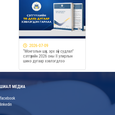
2026-07-09
“Монголын шүүх, эрх зүй судлал”
сэтгүүлийн 2026 оны II улирлын
шинэ дугаар хэвлэгдлээ
ШИАЛ МЕДИА
facebook
linkedin