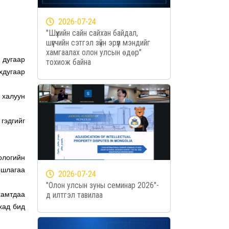
2026-07-24
"Шүүхийн сайн сайхан байдал,
шүүгчийн сэтгэл зүйн эрүүл мэндийг
хамгаалах олон улсын өдөр"
 дугаар
тохиож байна
хдугаар
 халуун
гэдгийг
ологийн
ршлагаа
2026-07-24
"Олон улсын зуны семинар 2026"-
д илтгэл тавилаа
хамтдаа
хад бид