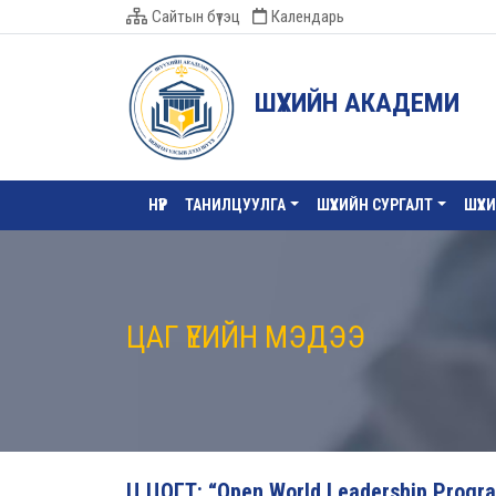
Сайтын бүтэц
Календарь
ШҮҮХИЙН АКАДЕМИ
НҮҮР
ТАНИЛЦУУЛГА
ШҮҮХИЙН СУРГАЛТ
ШҮҮХ
ЦАГ ҮЕИЙН МЭДЭЭ
Ц.ЦОГТ: “Open World Leadership Program