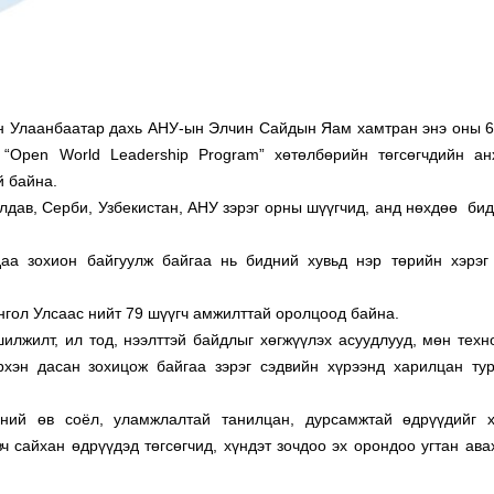
н Улаанбаатар дахь АНУ-ын Элчин Сайдын Яам хамтран энэ оны 6
“Open World Leadership Program” хөтөлбөрийн төгсөгчдийн ан
й байна.
лдав, Серби, Узбекистан, АНУ зэрэг орны шүүгчид, анд нөхдөө бид
аа зохион байгуулж байгаа нь бидний хувьд нэр төрийн хэрэг 
нгол Улсаас нийт 79 шүүгч амжилттай оролцоод байна.
лжилт, ил тод, нээлттэй байдлыг хөгжүүлэх асуудлууд, мөн техн
рхэн дасан зохицож байгаа зэрэг сэдвийн хүрээнд харилцан ту
ний өв соёл, уламжлалтай танилцан, дурсамжтай өдрүүдийг 
ч сайхан өдрүүдэд төгсөгчид, хүндэт зочдоо эх орондоо угтан ава