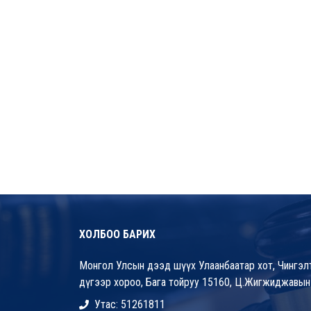
ХОЛБОО БАРИХ
Монгол Улсын дээд шүүх Улаанбаатар хот, Чингэлт
дүгээр хороо, Бага тойруу 15160, Ц.Жигжиджавын
Утас: 51261811