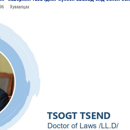
96
Хуваалцах