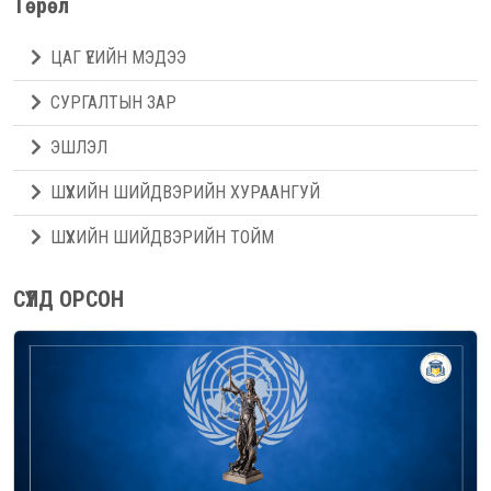
Төрөл
ЦАГ ҮЕИЙН МЭДЭЭ
СУРГАЛТЫН ЗАР
ЭШЛЭЛ
ШҮҮХИЙН ШИЙДВЭРИЙН ХУРААНГУЙ
ШҮҮХИЙН ШИЙДВЭРИЙН ТОЙМ
СҮҮЛД ОРСОН