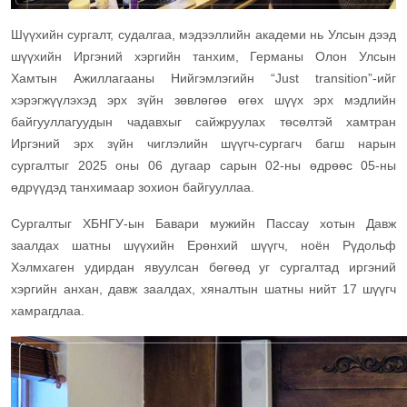
Шүүхийн сургалт, судалгаа, мэдээллийн академи нь Улсын дээд
шүүхийн Иргэний хэргийн танхим, Германы Олон Улсын
Хамтын Ажиллагааны Нийгэмлэгийн “Just transition”-ийг
хэрэгжүүлэхэд эрх зүйн зөвлөгөө өгөх шүүх эрх мэдлийн
байгууллагуудын чадавхыг сайжруулах төсөлтэй хамтран
Иргэний эрх зүйн чиглэлийн шүүгч-сургагч багш нарын
сургалтыг 2025 оны 06 дугаар сарын 02-ны өдрөөс 05-ны
өдрүүдэд танхимаар зохион байгууллаа.
Сургалтыг ХБНГУ-ын Бавари мужийн Пассау хотын Давж
заалдах шатны шүүхийн Ерөнхий шүүгч, ноён Рүдольф
Хэлмхаген удирдан явуулсан бөгөөд уг сургалтад иргэний
хэргийн анхан, давж заалдах, хяналтын шатны нийт 17 шүүгч
хамрагдлаа.