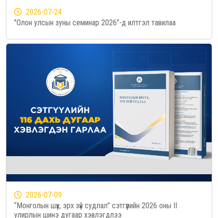
2026-07-24
"Олон улсын зуны семинар 2026"-д илтгэл тавилаа
2026-07-09
“Монголын шүүх, эрх зүй судлал” сэтгүүлийн 2026 оны II
улирлын шинэ дугаар хэвлэгдлээ