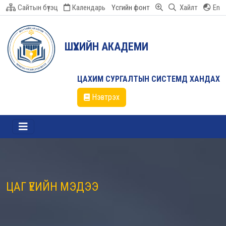
Сайтын бүтэц
Календарь
Үсгийн фонт
Хайлт
En
ШҮҮХИЙН АКАДЕМИ
ЦАХИМ СУРГАЛТЫН СИСТЕМД ХАНДАХ
Нэвтрэх
ЦАГ ҮЕИЙН МЭДЭЭ