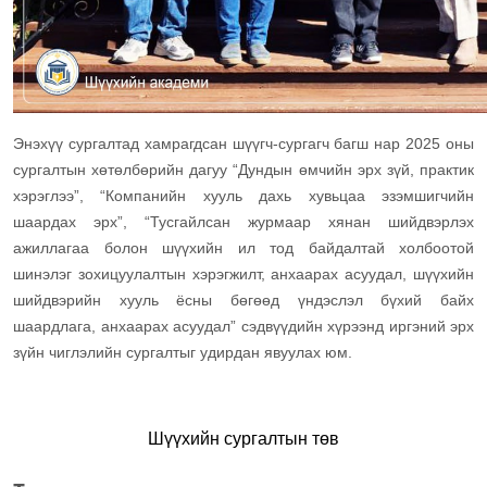
Энэхүү сургалтад хамрагдсан шүүгч-сургагч багш нар 2025 оны
сургалтын хөтөлбөрийн дагуу “Дундын өмчийн эрх зүй, практик
хэрэглээ”, “Компанийн хууль дахь хувьцаа эзэмшигчийн
шаардах эрх”, “Тусгайлсан журмаар хянан шийдвэрлэх
ажиллагаа болон шүүхийн ил тод байдалтай холбоотой
шинэлэг зохицуулалтын хэрэгжилт, анхаарах асуудал, шүүхийн
шийдвэрийн хууль ёсны бөгөөд үндэслэл бүхий байх
шаардлага, анхаарах асуудал” сэдвүүдийн хүрээнд иргэний эрх
зүйн чиглэлийн сургалтыг удирдан явуулах юм.
Шүүхийн сургалтын төв