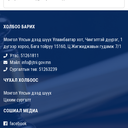
ХОЛБОО БАРИХ
Монгол Улсын дээд шүүх Улаанбаатар хот, Чингэлтэй дүүрэг, 1
дүгээр хороо, Бага тойруу 15160, Ц.Жигжиджавын гудамж 7/1
Утас: 51261811
Мэйл: info@jtrii.gov.mn
Сургалтын төв: 51263239
ЧУХАЛ ХОЛБООС
Монгол Улсын дээд шүүх
Цахим сургалт
СОШИАЛ МЕДИА
facebook