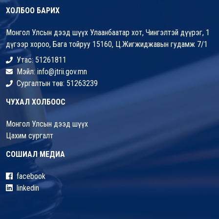
ХОЛБОО БАРИХ
Монгол Улсын дээд шүүх Улаанбаатар хот, Чингэлтэй дүүрэг, 1
дүгээр хороо, Бага тойруу 15160, Ц.Жигжиджавын гудамж 7/1
Утас: 51261811
Мэйл: info@jtrii.gov.mn
Сургалтын төв: 51263239
ЧУХАЛ ХОЛБООС
Монгол Улсын дээд шүүх
Цахим сургалт
СОШИАЛ МЕДИА
facebook
linkedin