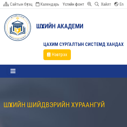
Сайтын бүтэц
Календарь
Үсгийн фонт
Хайлт
En
ШҮҮХИЙН АКАДЕМИ
ЦАХИМ СУРГАЛТЫН СИСТЕМД ХАНДАХ
Нэвтрэх
ШҮҮХИЙН ШИЙДВЭРИЙН ХУРААНГУЙ