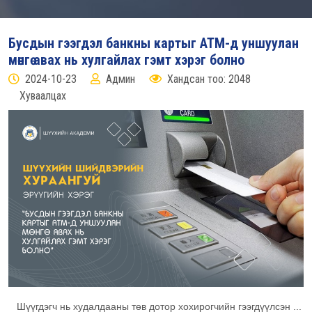
Бусдын гээгдэл банкны картыг АТМ-д уншуулан
мөнгө авах нь хулгайлах гэмт хэрэг болно
2024-10-23
Админ
Хандсан тоо: 2048
Хуваалцах
Шүүгдэгч нь худалдааны төв дотор хохирогчийн гээгдүүлсэн ...