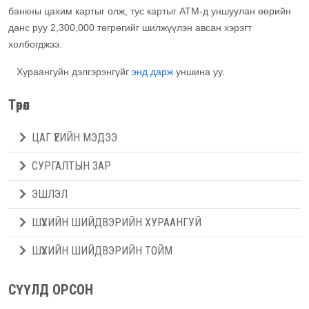
банкны цахим картыг олж, тус картыг АТМ-д уншуулан өөрийн
данс руу 2,300,000 төгрөгийг шилжүүлэн авсан хэрэгт
холбогджээ.
Хураангуйн дэлгэрэнгүйг
энд дарж
уншина уу.
Төрөл
ЦАГ ҮЕИЙН МЭДЭЭ
СУРГАЛТЫН ЗАР
ЭШЛЭЛ
ШҮҮХИЙН ШИЙДВЭРИЙН ХУРААНГУЙ
ШҮҮХИЙН ШИЙДВЭРИЙН ТОЙМ
СҮҮЛД ОРСОН