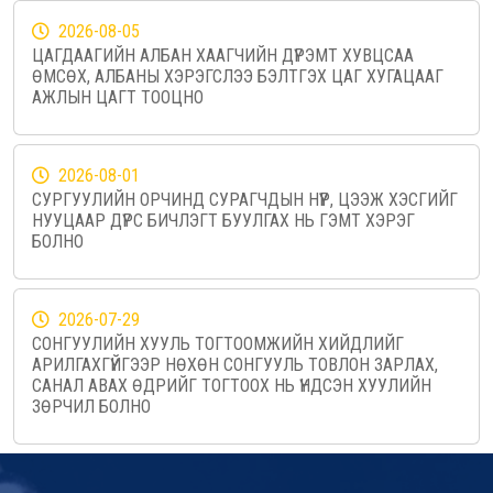
2026-08-05
ЦАГДААГИЙН АЛБАН ХААГЧИЙН ДҮРЭМТ ХУВЦСАА
ӨМСӨХ, АЛБАНЫ ХЭРЭГСЛЭЭ БЭЛТГЭХ ЦАГ ХУГАЦААГ
АЖЛЫН ЦАГТ ТООЦНО
2026-08-01
СУРГУУЛИЙН ОРЧИНД СУРАГЧДЫН НҮҮР, ЦЭЭЖ ХЭСГИЙГ
НУУЦААР ДҮРС БИЧЛЭГТ БУУЛГАХ НЬ ГЭМТ ХЭРЭГ
БОЛНО
2026-07-29
СОНГУУЛИЙН ХУУЛЬ ТОГТООМЖИЙН ХИЙДЛИЙГ
АРИЛГАХГҮЙГЭЭР НӨХӨН СОНГУУЛЬ ТОВЛОН ЗАРЛАХ,
САНАЛ АВАХ ӨДРИЙГ ТОГТООХ НЬ ҮНДСЭН ХУУЛИЙН
ЗӨРЧИЛ БОЛНО