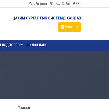
Үсгийн фонт
Хайлт
En
ЦАХИМ СУРГАЛТЫН СИСТЕМД ХАНДАХ
Нэвтрэх
ЙН ДЭД ХОРОО
ШИЛЭН ДАНС
Төрөл