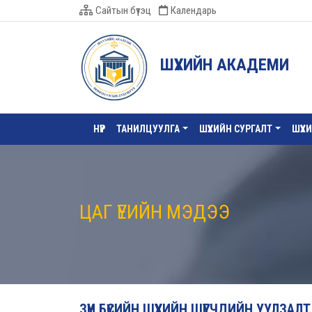
Сайтын бүтэц
Календарь
ШҮҮХИЙН АКАДЕМИ
НҮҮР
ТАНИЛЦУУЛГА
ШҮҮХИЙН СУРГАЛТ
ШҮҮХ
ЦАГ ҮЕИЙН МЭДЭЭ
ЗҮҮН БҮСИЙН ШҮҮХИЙН ШҮҮГЧДИЙН УУЛЗА