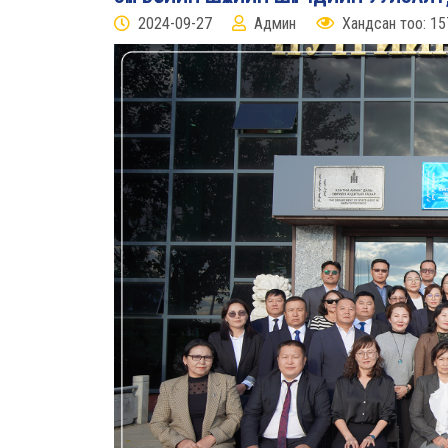
2024-09-27
Админ
Хандсан тоо: 15