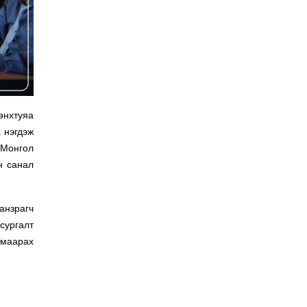
өнхтуяа
 нэгдэж
 Монгол
н санал
анзрагч
сургалт
амаарах