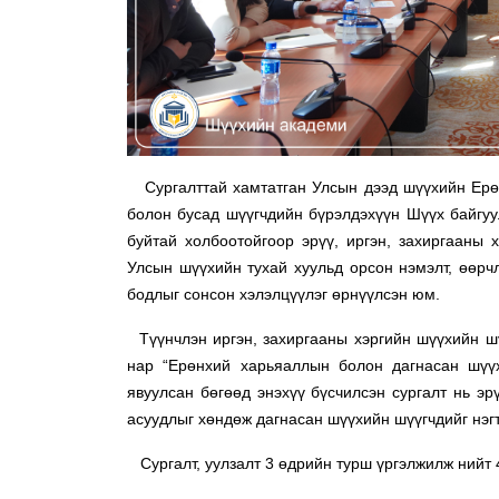
Сургалттай хамтатган Улсын дээд шүүхийн Ерөнх
болон бусад шүүгчдийн бүрэлдэхүүн Шүүх байгуул
буйтай холбоотойгоор эрүү, иргэн, захиргааны
Улсын шүүхийн тухай хуульд орсон нэмэлт, өөрч
бодлыг сонсон хэлэлцүүлэг өрнүүлсэн юм.
Түүнчлэн иргэн, захиргааны хэргийн шүүхийн шүү
нар “Ерөнхий харьяаллын болон дагнасан шүүх
явуулсан бөгөөд энэхүү бүсчилсэн сургалт нь э
асуудлыг хөндөж дагнасан шүүхийн шүүгчдийг нэг
Сургалт, уулзалт 3 өдрийн турш үргэлжилж нийт 