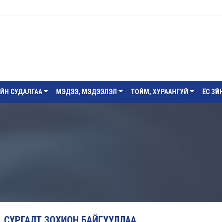
ИЙН СУДАЛГАА
МЭДЭЭ, МЭДЭЭЛЭЛ
ТОЙМ, ХУРААНГУЙ
ЁС ЗҮ
ЛТ, СУРГАЛТ ЗОХИОН БАЙГУУЛЛАА