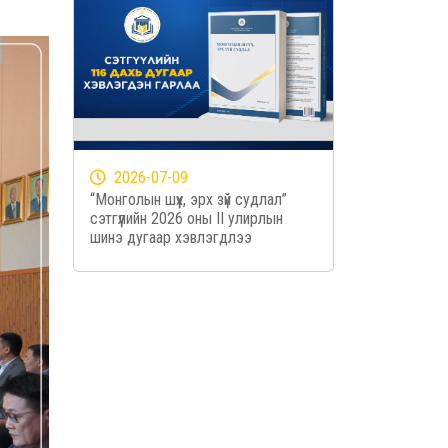
2026-07-09
“Монголын шүүх, эрх зүй судлал”
сэтгүүлийн 2026 оны II улирлын
шинэ дугаар хэвлэгдлээ