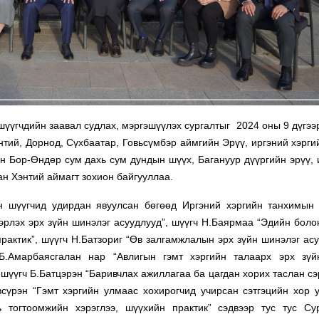
үгчдийн заавал судлах, мэргэшүүлэх сургалтыг 2024 оны 9 дүгээ
нтий, Дорнод, Сүхбаатар, Говьсүмбэр аймгийн Эрүү, иргэний хэрги
н Бор-Өндөр сум дахь сум дундын шүүх, Багануур дүүргийн эрүү, 
н Хэнтий аймагт зохион байгууллаа.
шүүгчид удирдан явуулсан бөгөөд Иргэний хэргийн танхимын 
эрлэх эрх зүйн шинэлэг асуудлууд”, шүүгч Н.Баярмаа “Эдийн боло
рактик”, шүүгч Н.Батзориг “Өв залгамжлалын эрх зүйн шинэлэг асу
 Б.Амарбаясгалан нар “Авлигын гэмт хэргийн талаарх эрх зү
 шүүгч Б.Батцэрэн “Баривчлах ажиллагаа ба цагдан хорих таслан сэ
сүрэн “Гэмт хэргийн улмаас хохирогчид учирсан сэтгэцийн хор 
ь тогтоомжийн хэрэглээ, шүүхийн практик” сэдвээр тус тус Су