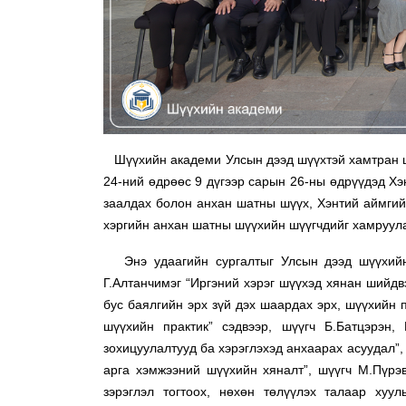
Шүүхийн академи Улсын дээд шүүхтэй хамтран шү
24-ний өдрөөс 9 дүгээр сарын 26-ны өдрүүдэд Хэ
заалдах болон анхан шатны шүүх, Хэнтий аймгий
хэргийн анхан шатны шүүхийн шүүгчдийг хамруула
Энэ удаагийн сургалтыг Улсын дээд шүүхийн 
Г.Алтанчимэг “Иргэний хэрэг шүүхэд хянан шийдв
бус баялгийн эрх зүй дэх шаардах эрх, шүүхийн п
шүүхийн практик” сэдвээр, шүүгч Б.Батцэрэн,
зохицуулалтууд ба хэрэглэхэд анхаарах асуудал”,
арга хэмжээний шүүхийн хяналт”, шүүгч М.Пүрэв
зэрэглэл тогтоох, нөхөн төлүүлэх талаар хуул