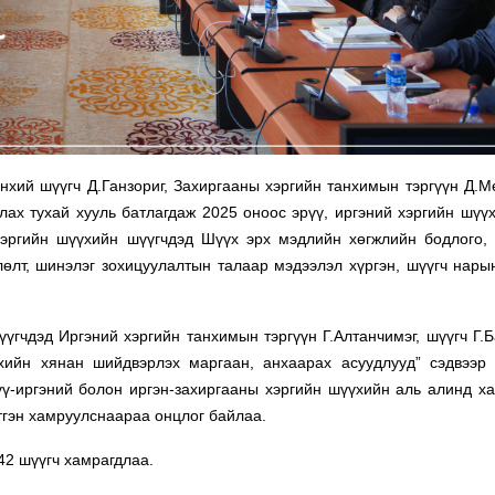
ий шүүгч Д.Ганзориг, Захиргааны хэргийн танхимын тэргүүн Д.М
ах тухай хууль батлагдаж 2025 оноос эрүү, иргэний хэргийн шүүх
 хэргийн шүүхийн шүүгчдэд Шүүх эрх мэдлийн хөгжлийн бодлого,
лөлт, шинэлэг зохицуулалтын талаар мэдээлэл хүргэн, шүүгч нары
гчдэд Иргэний хэргийн танхимын тэргүүн Г.Алтанчимэг, шүүгч Г.Б
ийн хянан шийдвэрлэх маргаан, анхаарах асуудлууд” сэдвээр 
рүү-иргэний болон иргэн-захиргааны хэргийн шүүхийн аль алинд х
тгэн хамруулснаараа онцлог байлаа.
42 шүүгч хамрагдлаа.