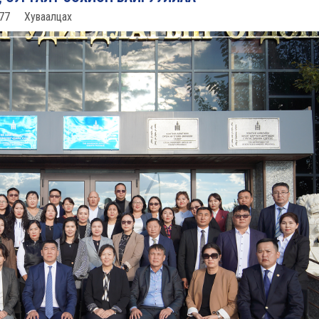
77
Хуваалцах