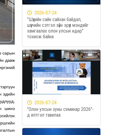
2026-07-24
"Шүүхийн сайн сайхан байдал,
шүүгчийн сэтгэл зүйн эрүүл мэндийг
хамгаалах олон улсын өдөр"
тохиож байна
р сарын
йн давж
иргэний
тэргүүн
н эдийн
удлууд,
2026-07-24
йн шинэ
"Олон улсын зуны семинар 2026"-
д илтгэл тавилаа
ргийлэх
уршгийн
ргалтын