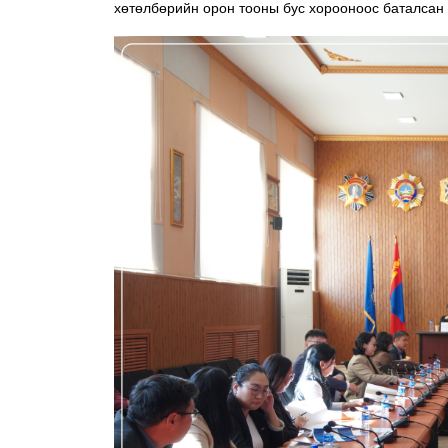
хөтөлбөрийн орон тооны бус хорооноос баталсан 