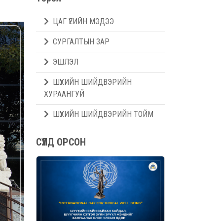
ЦАГ ҮЕИЙН МЭДЭЭ
СУРГАЛТЫН ЗАР
ЭШЛЭЛ
ШҮҮХИЙН ШИЙДВЭРИЙН
ХУРААНГУЙ
ШҮҮХИЙН ШИЙДВЭРИЙН ТОЙМ
СҮҮЛД ОРСОН