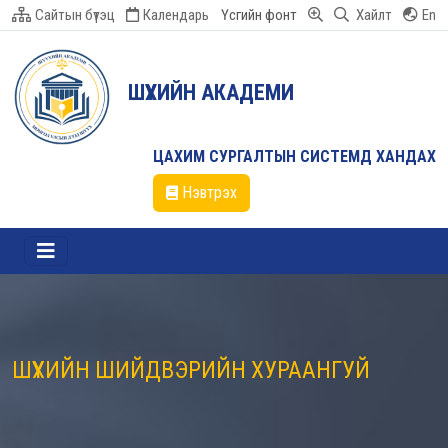
Сайтын бүтэц
Календарь
Үсгийн фонт
Хайлт
En
ШҮҮХИЙН АКАДЕМИ
ЦАХИМ СУРГАЛТЫН СИСТЕМД ХАНДАХ
Нэвтрэх
ШҮҮХИЙН ШИЙДВЭРИЙН ХУРААНГУЙ