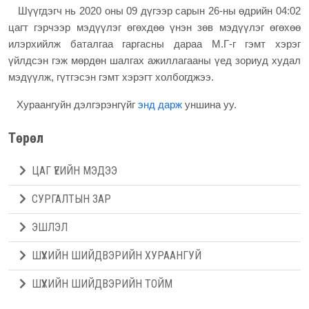
Шүүгдэгч нь 2020 оны 09 дүгээр сарын 26-ны өдрийн 04:02
цагт гэрчээр мэдүүлэг өгөхдөө үнэн зөв мэдүүлэг өгөхөө
илэрхийлж баталгаа гаргасны дараа М.Г-г гэмт хэрэг
үйлдсэн гэж мөрдөн шалгах ажиллагааны үед зориуд худал
мэдүүлж, гүтгэсэн гэмт хэрэгт холбогджээ.
Хураангуйн дэлгэрэнгүйг
энд дарж
уншина уу.
Төрөл
ЦАГ ҮЕИЙН МЭДЭЭ
СУРГАЛТЫН ЗАР
ЭШЛЭЛ
ШҮҮХИЙН ШИЙДВЭРИЙН ХУРААНГУЙ
ШҮҮХИЙН ШИЙДВЭРИЙН ТОЙМ