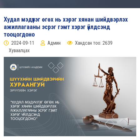
Худал мэдүүлэг өгөх нь хэрэг хянан шийдвэрлэх
ажиллагааны эсрэг гэмт хэрэг үйлдсэнд
тооцогдоно
2024-09-11
Админ
Хандсан тоо: 2639
Хуваалцах