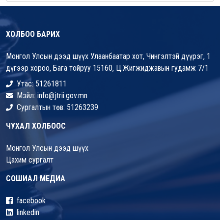
ХОЛБОО БАРИХ
Монгол Улсын дээд шүүх Улаанбаатар хот, Чингэлтэй дүүрэг, 1
дүгээр хороо, Бага тойруу 15160, Ц.Жигжиджавын гудамж 7/1
Утас: 51261811
Мэйл: info@jtrii.gov.mn
Сургалтын төв: 51263239
ЧУХАЛ ХОЛБООС
Монгол Улсын дээд шүүх
Цахим сургалт
СОШИАЛ МЕДИА
facebook
linkedin