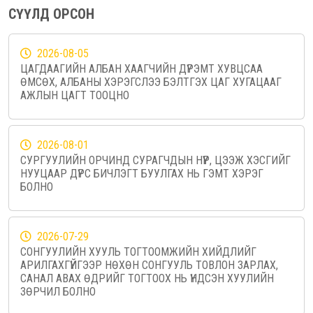
СҮҮЛД ОРСОН
2026-08-05
ЦАГДААГИЙН АЛБАН ХААГЧИЙН ДҮРЭМТ ХУВЦСАА
ӨМСӨХ, АЛБАНЫ ХЭРЭГСЛЭЭ БЭЛТГЭХ ЦАГ ХУГАЦААГ
АЖЛЫН ЦАГТ ТООЦНО
2026-08-01
СУРГУУЛИЙН ОРЧИНД СУРАГЧДЫН НҮҮР, ЦЭЭЖ ХЭСГИЙГ
НУУЦААР ДҮРС БИЧЛЭГТ БУУЛГАХ НЬ ГЭМТ ХЭРЭГ
БОЛНО
2026-07-29
СОНГУУЛИЙН ХУУЛЬ ТОГТООМЖИЙН ХИЙДЛИЙГ
АРИЛГАХГҮЙГЭЭР НӨХӨН СОНГУУЛЬ ТОВЛОН ЗАРЛАХ,
САНАЛ АВАХ ӨДРИЙГ ТОГТООХ НЬ ҮНДСЭН ХУУЛИЙН
ЗӨРЧИЛ БОЛНО