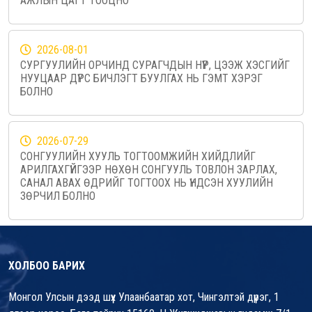
АЖЛЫН ЦАГТ ТООЦНО
2026-08-01
СУРГУУЛИЙН ОРЧИНД СУРАГЧДЫН НҮҮР, ЦЭЭЖ ХЭСГИЙГ
НУУЦААР ДҮРС БИЧЛЭГТ БУУЛГАХ НЬ ГЭМТ ХЭРЭГ
БОЛНО
2026-07-29
СОНГУУЛИЙН ХУУЛЬ ТОГТООМЖИЙН ХИЙДЛИЙГ
АРИЛГАХГҮЙГЭЭР НӨХӨН СОНГУУЛЬ ТОВЛОН ЗАРЛАХ,
САНАЛ АВАХ ӨДРИЙГ ТОГТООХ НЬ ҮНДСЭН ХУУЛИЙН
ЗӨРЧИЛ БОЛНО
ХОЛБОО БАРИХ
Монгол Улсын дээд шүүх Улаанбаатар хот, Чингэлтэй дүүрэг, 1