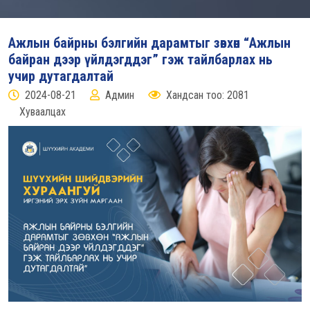
Ажлын байрны бэлгийн дарамтыг зөвхөн “Ажлын
байран дээр үйлдэгддэг” гэж тайлбарлах нь
учир дутагдалтай
2024-08-21
Админ
Хандсан тоо: 2081
Хуваалцах