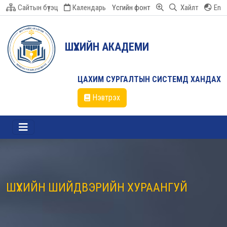
Сайтын бүтэц
Календарь
Үсгийн фонт
Хайлт
En
ШҮҮХИЙН АКАДЕМИ
ЦАХИМ СУРГАЛТЫН СИСТЕМД ХАНДАХ
Нэвтрэх
ШҮҮХИЙН ШИЙДВЭРИЙН ХУРААНГУЙ