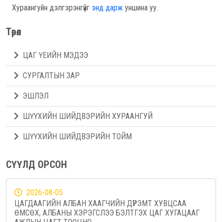
Хураангуйн дэлгэрэнгүйг
энд дарж
уншина уу.
Төрөл
ЦАГ ҮЕИЙН МЭДЭЭ
СУРГАЛТЫН ЗАР
ЭШЛЭЛ
ШҮҮХИЙН ШИЙДВЭРИЙН ХУРААНГУЙ
ШҮҮХИЙН ШИЙДВЭРИЙН ТОЙМ
СҮҮЛД ОРСОН
2026-08-05
ЦАГДААГИЙН АЛБАН ХААГЧИЙН ДҮРЭМТ ХУВЦСАА
ӨМСӨХ, АЛБАНЫ ХЭРЭГСЛЭЭ БЭЛТГЭХ ЦАГ ХУГАЦААГ