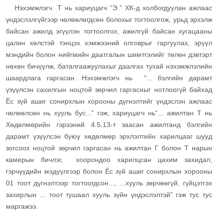
Нэхэмжлэгч Т нь хариуцагч “Э ” ХК-д холбогдуулан ажлаас
үндэслэлгүйгээр чөлөөлөгдсөн болохыг тогтоолгож, урьд эрхэлж
байсан ажилд эгүүлэн тогтоолгох, ажилгүй байсан хугацааны
цалин хөлстэй тэнцэх хэмжээний олговрыг гаргуулах, эрүүл
мэндийн болон нийгмийн даатгалын шимтгэлийг төлөн дэвтэрт
нөхөн бичүүлж, баталгаажуулахыг даалгах тухай нэхэмжлэлийн
шаардлага гаргасан. Нэхэмжлэгч нь “... бэлгийн дарамт
үзүүлсэн сахилгын ноцтой зөрчил гаргасныг нотлоогүй байхад
Ёс зүй ашиг сонирхлын хорооны дүгнэлтийг үндэслэн ажлаас
чөлөөлсөн нь хууль бус...” гэж, хариуцагч нь“... ажилтан Т нь
Хөдөлмөрийн гэрээний 4.5.13-т заасан ажилтанд бэлгийн
дарамт үзүүлсэн буюу хөдөлмөр эрхлэлтийн харилцааг шууд
зогсоох ноцтой зөрчил гаргасан нь ажилтан Г болон Т нарын
камерын бичлэг, хоорондоо харилцсан цахим захидал,
гэрчүүдийн мэдүүлгээр болон Ёс зүй ашиг сонирхлын хорооны
01 тоот дүгнэлтээр тогтоогдсон..., ...хууль зөрчөөгүй, гүйцэтгэх
захирлын ... тоот тушаал хууль зүйн үндэслэлтэй” гэж тус тус
маргажээ.