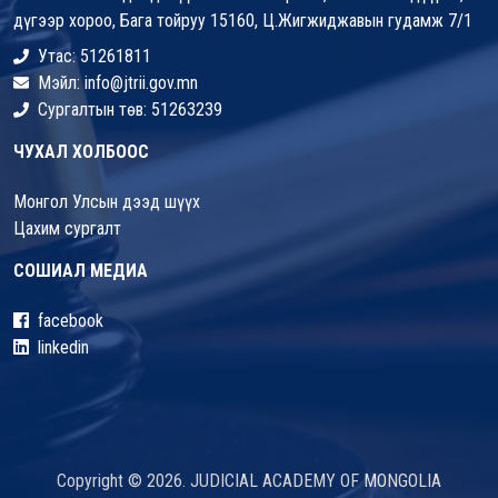
дүгээр хороо, Бага тойруу 15160, Ц.Жигжиджавын гудамж 7/1
Утас: 51261811
Мэйл: info@jtrii.gov.mn
Сургалтын төв: 51263239
ЧУХАЛ ХОЛБООС
Монгол Улсын дээд шүүх
Цахим сургалт
СОШИАЛ МЕДИА
facebook
linkedin
Copyright © 2026. JUDICIAL ACADEMY OF MONGOLIA