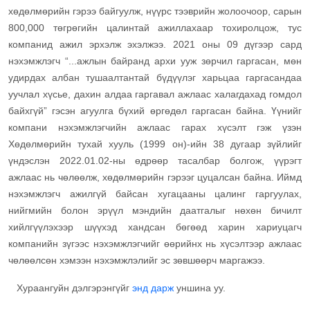
хөдөлмөрийн гэрээ байгуулж, нүүрс тээврийн жолоочоор, сарын
800,000 төгрөгийн цалинтай ажиллахаар тохиролцож, тус
компанид ажил эрхэлж эхэлжээ. 2021 оны 09 дүгээр сард
нэхэмжлэгч “...ажлын байранд архи ууж зөрчил гаргасан, мөн
удирдах албан тушаалтантай бүдүүлэг харьцаа гаргасандаа
уучлал хүсье, дахин алдаа гаргавал ажлаас халагдахад гомдол
байхгүй” гэсэн агуулга бүхий өргөдөл гаргасан байна. Үүнийг
компани нэхэмжлэгчийн ажлаас гарах хүсэлт гэж үзэн
Хөдөлмөрийн тухай хууль (1999 он)-ийн 38 дугаар зүйлийг
үндэслэн 2022.01.02-ны өдрөөр тасалбар болгож, үүрэгт
ажлаас нь чөлөөлж, хөдөлмөрийн гэрээг цуцалсан байна. Иймд
нэхэмжлэгч ажилгүй байсан хугацааны цалинг гаргуулах,
нийгмийн болон эрүүл мэндийн даатгалыг нөхөн бичилт
хийлгүүлэхээр шүүхэд хандсан бөгөөд харин хариуцагч
компанийн зүгээс нэхэмжлэгчийг өөрийнх нь хүсэлтээр ажлаас
чөлөөлсөн хэмээн нэхэмжлэлийг эс зөвшөөрч маргажээ.
Хураангуйн дэлгэрэнгүйг
энд дарж
уншина уу.