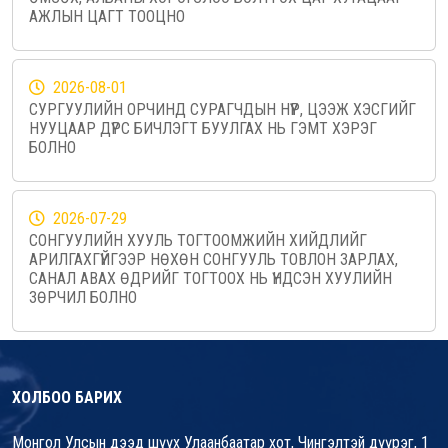
АЖЛЫН ЦАГТ ТООЦНО
2026-08-01
СУРГУУЛИЙН ОРЧИНД СУРАГЧДЫН НҮҮР, ЦЭЭЖ ХЭСГИЙГ
НУУЦААР ДҮРС БИЧЛЭГТ БУУЛГАХ НЬ ГЭМТ ХЭРЭГ
БОЛНО
2026-07-29
СОНГУУЛИЙН ХУУЛЬ ТОГТООМЖИЙН ХИЙДЛИЙГ
АРИЛГАХГҮЙГЭЭР НӨХӨН СОНГУУЛЬ ТОВЛОН ЗАРЛАХ,
САНАЛ АВАХ ӨДРИЙГ ТОГТООХ НЬ ҮНДСЭН ХУУЛИЙН
ЗӨРЧИЛ БОЛНО
ХОЛБОО БАРИХ
Монгол Улсын дээд шүүх Улаанбаатар хот, Чингэлтэй дүүрэг, 1