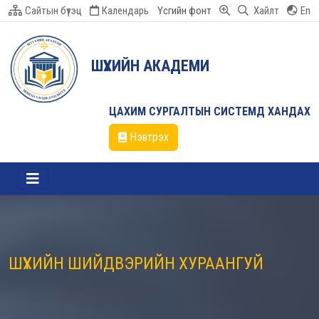
Сайтын бүтэц
Календарь
Үсгийн фонт
Хайлт
En
ШҮҮХИЙН АКАДЕМИ
ЦАХИМ СУРГАЛТЫН СИСТЕМД ХАНДАХ
Нэвтрэх
ШҮҮХИЙН ШИЙДВЭРИЙН ХУРААНГУЙ