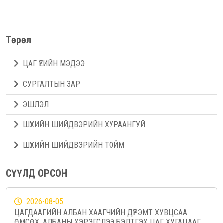
Төрөл
ЦАГ ҮЕИЙН МЭДЭЭ
СУРГАЛТЫН ЗАР
ЭШЛЭЛ
ШҮҮХИЙН ШИЙДВЭРИЙН ХУРААНГУЙ
ШҮҮХИЙН ШИЙДВЭРИЙН ТОЙМ
СҮҮЛД ОРСОН
2026-08-05
ЦАГДААГИЙН АЛБАН ХААГЧИЙН ДҮРЭМТ ХУВЦСАА
ӨМСӨХ, АЛБАНЫ ХЭРЭГСЛЭЭ БЭЛТГЭХ ЦАГ ХУГАЦААГ