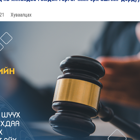
21
Хуваалцах