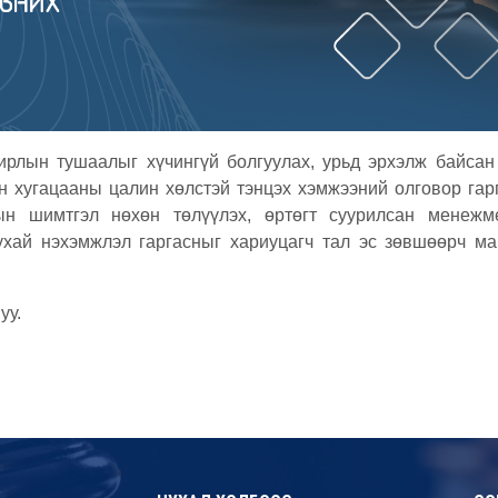
рлын тушаалыг хүчингүй болгуулах, урьд эрхэлж байсан
ан хугацааны цалин хөлстэй тэнцэх хэмжээний олговор гар
ын шимтгэл нөхөн төлүүлэх, өртөгт суурилсан менежм
тухай нэхэмжлэл гаргасныг хариуцагч тал эс зөвшөөрч ма
уу.