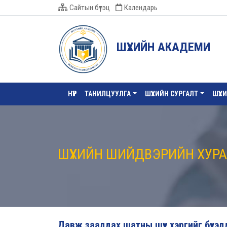
Сайтын бүтэц
Календарь
ШҮҮХИЙН АКАДЕМИ
НҮҮР
ТАНИЛЦУУЛГА
ШҮҮХИЙН СУРГАЛТ
ШҮҮХ
ШҮҮХИЙН ШИЙДВЭРИЙН ХУР
Давж заалдах шатны шүүх хэргийг бүхэл