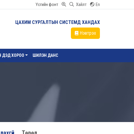
Үсгийн фонт
Хайлт
En
ЦАХИМ СУРГАЛТЫН СИСТЕМД ХАНДАХ
Нэвтрэх
ЙН ДЭД ХОРОО
ШИЛЭН ДАНС
лахгүй
Төрөл