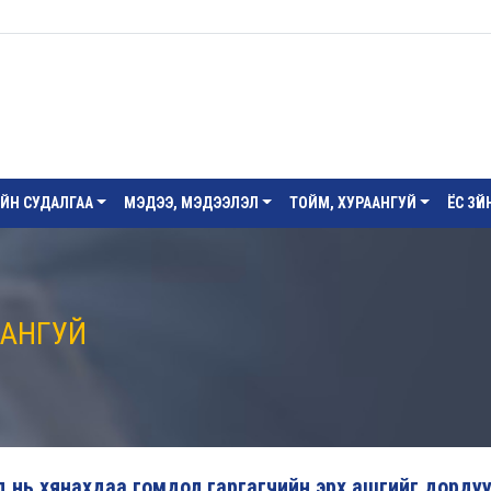
ИЙН СУДАЛГАА
МЭДЭЭ, МЭДЭЭЛЭЛ
ТОЙМ, ХУРААНГУЙ
ЁС ЗҮ
ААНГУЙ
д нь хянахдаа гомдол гаргагчийн эрх ашгийг дордуу