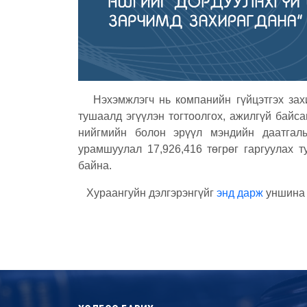
Нэхэмжлэгч нь компанийн гүйцэтгэх захи
тушаалд эгүүлэн тогтоолгох, ажилгүй байс
нийгмийн болон эрүүл мэндийн даатгал
урамшуулал 17,926,416 төгрөг гаргуулах 
байна.
Хураангуйн дэлгэрэнгүйг
энд дарж
уншина 