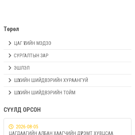
Төрөл
ЦАГ ҮЕИЙН МЭДЭЭ
СУРГАЛТЫН ЗАР
ЭШЛЭЛ
ШҮҮХИЙН ШИЙДВЭРИЙН ХУРААНГУЙ
ШҮҮХИЙН ШИЙДВЭРИЙН ТОЙМ
СҮҮЛД ОРСОН
2026-08-05
ЦАГДААГИЙН АЛБАН ХААГЧИЙН ДҮРЭМТ ХУВЦСАА