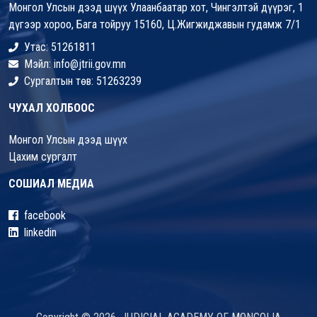
Монгол Улсын дээд шүүх Улаанбаатар хот, Чингэлтэй дүүрэг, 1
дүгээр хороо, Бага тойруу 15160, Ц.Жигжиджавын гудамж 7/1
Утас: 51261811
Мэйл: info@jtrii.gov.mn
Сургалтын төв: 51263239
ЧУХАЛ ХОЛБООС
Монгол Улсын дээд шүүх
Цахим сургалт
СОШИАЛ МЕДИА
facebook
linkedin