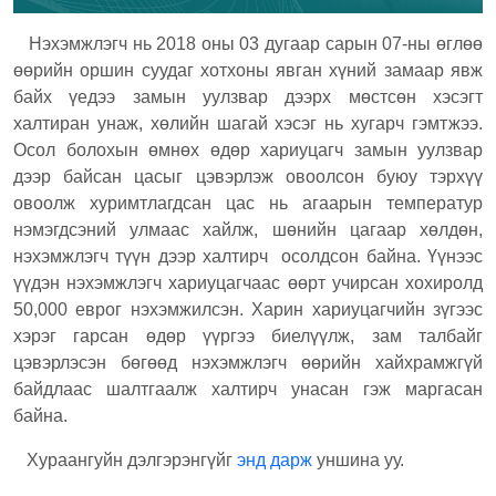
Нэхэмжлэгч нь 2018 оны 03 дугаар сарын 07-ны өглөө
өөрийн оршин суудаг хотхоны явган хүний ​​замаар явж
байх үедээ замын уулзвар дээрх мөстсөн хэсэгт
халтиран унаж, хөлийн шагай хэсэг нь хугарч гэмтжээ.
Осол болохын өмнөх өдөр хариуцагч замын уулзвар
дээр байсан цасыг цэвэрлэж овоолсон буюу тэрхүү
овоолж хуримтлагдсан цас нь агаарын температур
нэмэгдсэний улмаас хайлж, шөнийн цагаар хөлдөн,
нэхэмжлэгч түүн дээр халтирч осолдсон байна. Үүнээс
үүдэн нэхэмжлэгч хариуцагчаас өөрт учирсан хохиролд
50,000 еврог нэхэмжилсэн. Харин хариуцагчийн зүгээс
хэрэг гарсан өдөр үүргээ биелүүлж, зам талбайг
цэвэрлэсэн бөгөөд нэхэмжлэгч өөрийн хайхрамжгүй
байдлаас шалтгаалж халтирч унасан гэж маргасан
байна.
Хураангуйн дэлгэрэнгүйг
энд дарж
уншина уу.