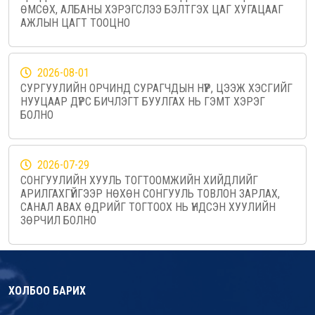
ӨМСӨХ, АЛБАНЫ ХЭРЭГСЛЭЭ БЭЛТГЭХ ЦАГ ХУГАЦААГ
АЖЛЫН ЦАГТ ТООЦНО
2026-08-01
СУРГУУЛИЙН ОРЧИНД СУРАГЧДЫН НҮҮР, ЦЭЭЖ ХЭСГИЙГ
НУУЦААР ДҮРС БИЧЛЭГТ БУУЛГАХ НЬ ГЭМТ ХЭРЭГ
БОЛНО
2026-07-29
СОНГУУЛИЙН ХУУЛЬ ТОГТООМЖИЙН ХИЙДЛИЙГ
АРИЛГАХГҮЙГЭЭР НӨХӨН СОНГУУЛЬ ТОВЛОН ЗАРЛАХ,
САНАЛ АВАХ ӨДРИЙГ ТОГТООХ НЬ ҮНДСЭН ХУУЛИЙН
ЗӨРЧИЛ БОЛНО
ХОЛБОО БАРИХ