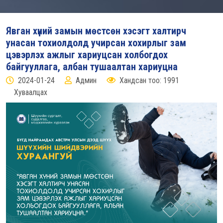
Явган хүний замын мөстсөн хэсэгт халтирч
унасан тохиолдолд учирсан хохирлыг зам
цэвэрлэх ажлыг хариуцсан холбогдох
байгууллага, албан тушаалтан хариуцна
2024-01-24
Админ
Хандсан тоо: 1991
Хуваалцах