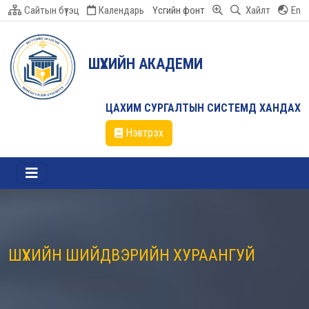
Сайтын бүтэц
Календарь
Үсгийн фонт
Хайлт
En
ШҮҮХИЙН АКАДЕМИ
ЦАХИМ СУРГАЛТЫН СИСТЕМД ХАНДАХ
Нэвтрэх
ШҮҮХИЙН ШИЙДВЭРИЙН ХУРААНГУЙ