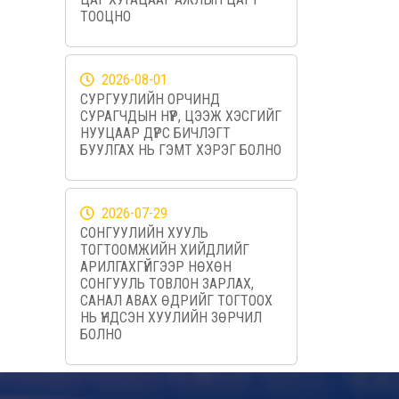
ТООЦНО
2026-08-01
СУРГУУЛИЙН ОРЧИНД
СУРАГЧДЫН НҮҮР, ЦЭЭЖ ХЭСГИЙГ
НУУЦААР ДҮРС БИЧЛЭГТ
БУУЛГАХ НЬ ГЭМТ ХЭРЭГ БОЛНО
2026-07-29
СОНГУУЛИЙН ХУУЛЬ
ТОГТООМЖИЙН ХИЙДЛИЙГ
АРИЛГАХГҮЙГЭЭР НӨХӨН
СОНГУУЛЬ ТОВЛОН ЗАРЛАХ,
САНАЛ АВАХ ӨДРИЙГ ТОГТООХ
НЬ ҮНДСЭН ХУУЛИЙН ЗӨРЧИЛ
БОЛНО