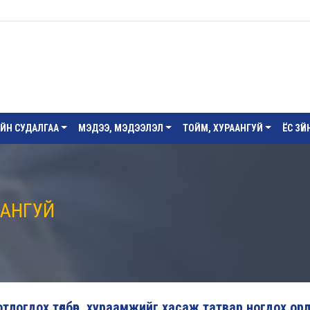
ИЙН СУДАЛГАА
МЭДЭЭ, МЭДЭЭЛЭЛ
ТОЙМ, ХУРААНГУЙ
ЁС ЗҮ
ААНГУЙ
нотлогдох төлбөр, хураамжийг хасаж татвар ногдох ор