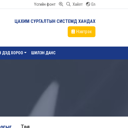
Үсгийн фонт
Хайлт
En
ЦАХИМ СУРГАЛТЫН СИСТЕМД ХАНДАХ
Нэвтрэх
ЙН ДЭД ХОРОО
ШИЛЭН ДАНС
логыг
Төрөл