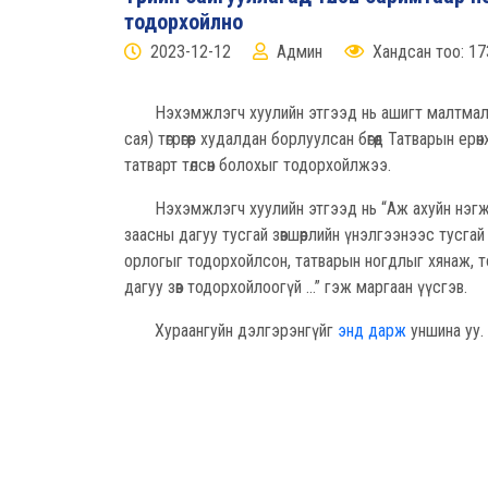
тодорхойлно
2023-12-12
Админ
Хандсан тоо: 17
Нэхэмжлэгч хуулийн этгээд нь ашигт малтмалын х
сая) төгрөгөөр худалдан борлуулсан бөгөөд Татварын е
татварт төлсөн болохыг тодорхойлжээ.
Нэхэмжлэгч хуулийн этгээд нь “Аж ахуйн нэгжийн
заасны дагуу тусгай зөвшөөрлийн үнэлгээнээс тусгай з
орлогыг тодорхойлсон, татварын ногдлыг хянаж, 
дагуу зөв тодорхойлоогүй ...” гэж маргаан үүсгэв.
Хураангуйн дэлгэрэнгүйг
энд дарж
уншина уу.