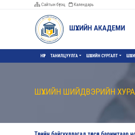
Сайтын бүтэц
Календарь
ШҮҮХИЙН АКАДЕМИ
НҮҮР
ТАНИЛЦУУЛГА
ШҮҮХИЙН СУРГАЛТ
ШҮҮХ
ШҮҮХИЙН ШИЙДВЭРИЙН ХУР
Төрийн байгууллагад төлсөн баримтаар 