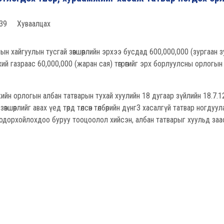
39
Хуваалцах
айгуулын тусгай зөвшөөрлийн эрхээ бусдад 600,000,000 (зургаан з
рөнхий газраас 60,000,000 (жаран сая) төгрөгийг эрх борлуулсны орлогын
 орлогын албан татварын тухай хуулийн 18 дугаар зүйлийн 18.7.1
өвшөөрлийг авах үед төрд төлсөн төлбөрийн дүнг3 хасалгүй татвар ногдуул
тодорхойлохдоо буруу тооцоолол хийсэн, албан татварыг хуульд за