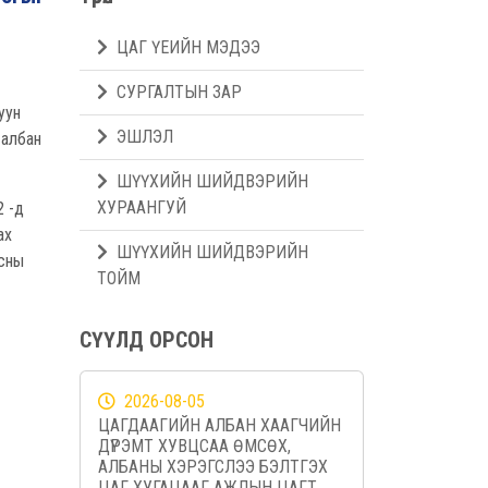
ЦАГ ҮЕИЙН МЭДЭЭ
СУРГАЛТЫН ЗАР
уун
ЭШЛЭЛ
 албан
ШҮҮХИЙН ШИЙДВЭРИЙН
ХУРААНГУЙ
2 -д
ах
ШҮҮХИЙН ШИЙДВЭРИЙН
асны
ТОЙМ
СҮҮЛД ОРСОН
2026-08-05
ЦАГДААГИЙН АЛБАН ХААГЧИЙН
ДҮРЭМТ ХУВЦСАА ӨМСӨХ,
АЛБАНЫ ХЭРЭГСЛЭЭ БЭЛТГЭХ
ЦАГ ХУГАЦААГ АЖЛЫН ЦАГТ