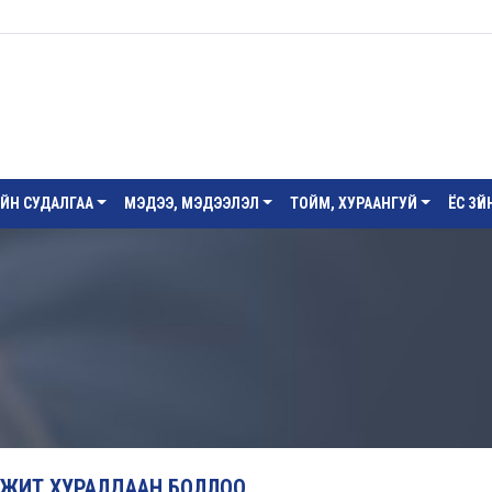
ИЙН СУДАЛГАА
МЭДЭЭ, МЭДЭЭЛЭЛ
ТОЙМ, ХУРААНГУЙ
ЁС ЗҮ
ЭЛЖИТ ХУРАЛДААН БОЛЛОО