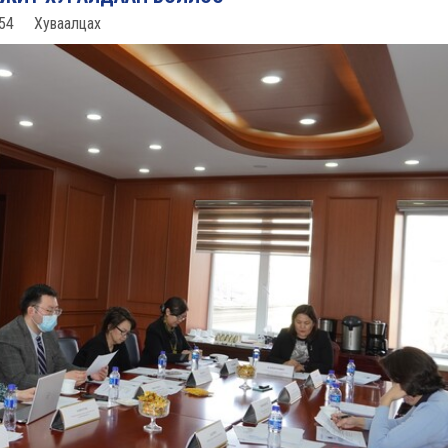
54
Хуваалцах