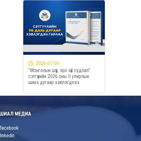
2026-07-09
“Монголын шүүх, эрх зүй судлал”
сэтгүүлийн 2026 оны II улирлын
шинэ дугаар хэвлэгдлээ
ШИАЛ МЕДИА
facebook
linkedin