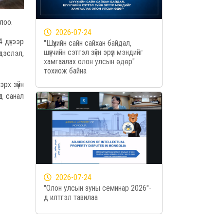
лоо.
2026-07-24
 дүгээр
"Шүүхийн сайн сайхан байдал,
шүүгчийн сэтгэл зүйн эрүүл мэндийг
дэслэл,
хамгаалах олон улсын өдөр"
тохиож байна
рх зүйн
д санал
2026-07-24
"Олон улсын зуны семинар 2026"-
д илтгэл тавилаа