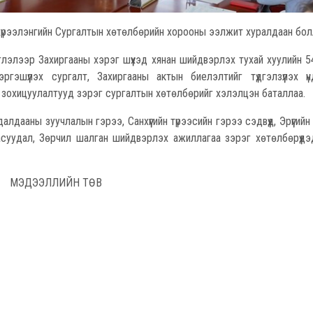
 хүрээлэнгийн Сургалтын хөтөлбөрийн хорооны ээлжит хуралдаан бол
Захиргааны хэрэг шүүхэд хянан шийдвэрлэх тухай хуулийн 54
ргэшүүлэх сургалт, Захиргааны актын биелэлтийг түдгэлзүүлэх үн
г зохицуулалтууд зэрэг сургалтын хөтөлбөрийг хэлэлцэн баталлаа.
члалын гэрээ, Санхүүгийн түрээсийн гэрээ сэдвүүд, Эрүүгийн э
асуудал, Зөрчил шалган шийдвэрлэх ажиллагаа зэрэг хөтөлбөрүүдэ
МЭДЭЭЛЛИЙН ТӨВ