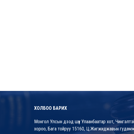
ХОЛБОО БАРИХ
Монгол Улсын дээд шүүх Улаанбаатар хот, Чингэлтэй д
хороо, Бага тойруу 15160, Ц.Жигжиджавын гудамж