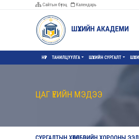
Сайтын бүтэц
Календарь
ШҮҮХИЙН АКАДЕМИ
НҮҮР
ТАНИЛЦУУЛГА
ШҮҮХИЙН СУРГАЛТ
ШҮҮХ
ЦАГ ҮЕИЙН МЭДЭЭ
СУРГАЛТЫН ХӨТӨЛБӨРИЙН ХОРООНЫ Э