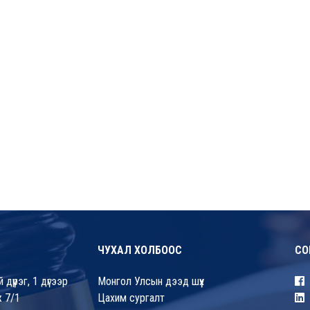
ЧУХАЛ ХОЛБООС
СО
үүрэг, 1 дүгээр
Монгол Улсын дээд шүүх
 7/1
Цахим сургалт