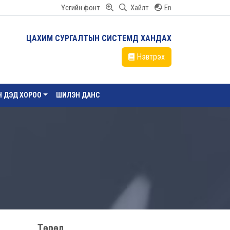
Үсгийн фонт
Хайлт
En
ЦАХИМ СУРГАЛТЫН СИСТЕМД ХАНДАХ
Нэвтрэх
ЙН ДЭД ХОРОО
ШИЛЭН ДАНС
Төрөл