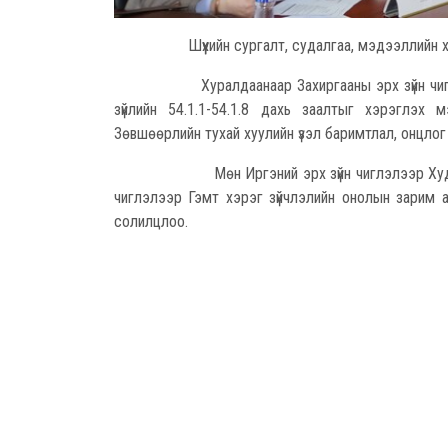
Шүүхийн сургалт, судалгаа, мэдээллийн
Хуралдаанаар Захиргааны эрх зүйн чиглэлээр 
зүйлийн 54.1.1-54.1.8 дахь заалтыг хэрэглэх мэ
Зөвшөөрлийн тухай хуулийн үзэл баримтлал, онцло
Мөн Иргэний эрх зүйн чиглэлээр Худалдааны зуу
чиглэлээр Гэмт хэрэг зүйчлэлийн онолын зарим 
солилцлоо.