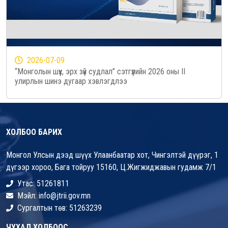
2026-07-09
“Монголын шүүх, эрх зүй судлал” сэтгүүлийн 2026 оны II
улирлын шинэ дугаар хэвлэгдлээ
ХОЛБОО БАРИХ
Монгол Улсын дээд шүүх Улаанбаатар хот, Чингэлтэй дүүрэг, 1
дүгээр хороо, Бага тойруу 15160, Ц.Жигжиджавын гудамж 7/1
Утас: 51261811
Мэйл: info@jtrii.gov.mn
Сургалтын төв: 51263239
ЧУХАЛ ХОЛБООС