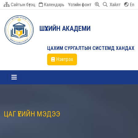
Сайтын бүтэц
Календарь
Үсгийн фонт
Хайлт
En
ШҮҮХИЙН АКАДЕМИ
ЦАХИМ СУРГАЛТЫН СИСТЕМД ХАНДАХ
Нэвтрэх
ЦАГ ҮЕИЙН МЭДЭЭ