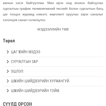
ажлын хэсэг байгууллаа. Мөн ирэх онд зохион байгуулах
сургалтын график төлөвлөгөөний төслийг болон сургалтын багц
цаг тооцох журамд нэмэлт, өөрчлөлт оруулах зэрэг саналыг
хэлэлцэж санал солилцлоо.
МЭДЭЭЛЛИЙН ТӨВ
Төрөл
ЦАГ ҮЕИЙН МЭДЭЭ
СУРГАЛТЫН ЗАР
ЭШЛЭЛ
ШҮҮХИЙН ШИЙДВЭРИЙН ХУРААНГУЙ
ШҮҮХИЙН ШИЙДВЭРИЙН ТОЙМ
СҮҮЛД ОРСОН