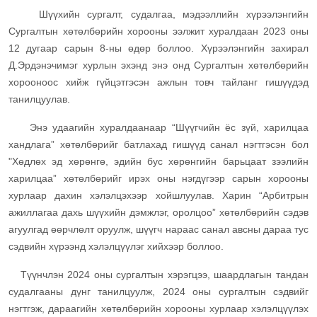
Шүүхийн сургалт, судалгаа, мэдээллийн хүрээлэнгийн
Сургалтын хөтөлбөрийн хорооны ээлжит хуралдаан 2023 оны
12 дугаар сарын 8-ны өдөр боллоо. Хүрээлэнгийн захирал
Д.Эрдэнэчимэг хурлын эхэнд энэ онд Сургалтын хөтөлбөрийн
хорооноос хийж гүйцэтгэсэн ажлын товч тайланг гишүүдэд
танилцуулав.
Энэ удаагийн хуралдаанаар “Шүүгчийн ёс зүй, харилцаа
хандлага” хөтөлбөрийг батлахад гишүүд санал нэгтгэсэн бол
"Хөдлөх эд хөрөнгө, эдийн бус хөрөнгийн барьцаат зээлийн
харилцаа” хөтөлбөрийг ирэх оны нэгдүгээр сарын хорооны
хурлаар дахин хэлэлцэхээр хойшлуулав. Харин “Арбитрын
ажиллагаа дахь шүүхийн дэмжлэг, оролцоо” хөтөлбөрийн сэдэв
агуулгад өөрчлөлт оруулж, шүүгч нараас санал авсны дараа тус
сэдвийн хүрээнд хэлэлцүүлэг хийхээр боллоо.
Түүнчлэн 2024 оны сургалтын хэрэгцээ, шаардлагын тандан
судалгааны дүнг танилцуулж, 2024 оны сургалтын сэдвийг
нэгтгэж, дараагийн хөтөлбөрийн хорооны хурлаар хэлэлцүүлэх