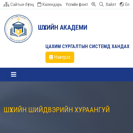
Сайтын бүтэц
Календарь
Үсгийн фонт
Хайлт
En
ШҮҮХИЙН АКАДЕМИ
ЦАХИМ СУРГАЛТЫН СИСТЕМД ХАНДАХ
Нэвтрэх
ШҮҮХИЙН ШИЙДВЭРИЙН ХУРААНГУЙ