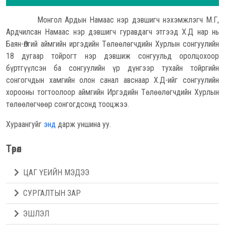
Монгол Ардын Намаас нэр дэвшигч нэхэмжлэгч М.Г,
Ардчилсан Намаас нэр дэвшигч гуравдагч этгээд Х.Д нар нь
Баян-Өлгий аймгийн иргэдийн Төлөөлөгчдийн Хурлын сонгуулийн
18 дугаар тойрогт нэр дэвшиж сонгуульд оролцохоор
бүртгүүлсэн ба сонгуулийн үр дүнгээр тухайн тойргийн
сонгогчдын хамгийн олон санал авснаар Х.Д-ийг сонгуулийн
хорооны тогтоолоор аймгийн Иргэдийн Төлөөлөгчдийн Хурлын
төлөөлөгчөөр сонгогдсонд тооцжээ.
Хураангуйг
энд
дарж уншина уу.
Төрөл
ЦАГ ҮЕИЙН МЭДЭЭ
СУРГАЛТЫН ЗАР
ЭШЛЭЛ