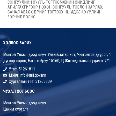
СОНГУУЛИЙН ХУУЛЬ ТОГТООМЖИЙН ХИЙДЛИЙГ
АРИЛГАХГҮЙГЭЭР НӨХӨН СОНГУУЛЬ ТОВЛОН ЗАРЛАХ,
САНАЛ АВАХ ӨДРИЙГ ТОГТООХ НЬ ҮНДСЭН ХУУЛИЙН
ЗӨРЧИЛ БОЛНО
ХОЛБОО БАРИХ
Монгол Улсын дээд шүүх Улаанбаатар хот, Чингэлтэй дүүрэг, 1
дүгээр хороо, Бага тойруу 15160, Ц.Жигжиджавын гудамж 7/1
Утас: 51261811
Мэйл: info@jtrii.gov.mn
Сургалтын төв: 51263239
ЧУХАЛ ХОЛБООС
Монгол Улсын дээд шүүх
Цахим сургалт