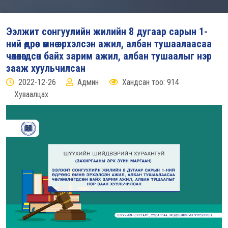
Ээлжит сонгуулийн жилийн 8 дугаар сарын 1-
ний өдрөөс өмнө эрхэлсэн ажил, албан тушаалаасаа
чөлөөлөгдсөн байх зарим ажил, албан тушаалыг нэр
зааж хуульчилсан
2022-12-26
Админ
Хандсан тоо: 914
Хуваалцах