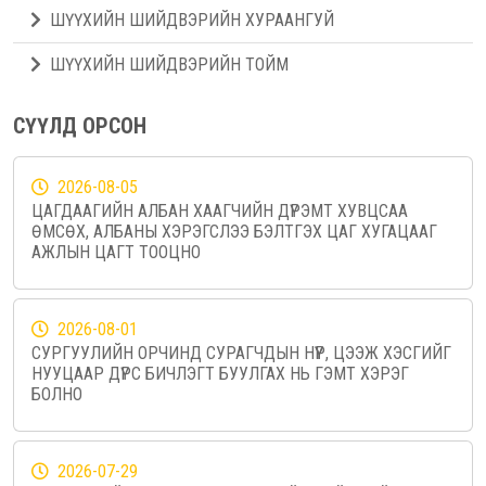
ШҮҮХИЙН ШИЙДВЭРИЙН ХУРААНГУЙ
ШҮҮХИЙН ШИЙДВЭРИЙН ТОЙМ
СҮҮЛД ОРСОН
2026-08-05
ЦАГДААГИЙН АЛБАН ХААГЧИЙН ДҮРЭМТ ХУВЦСАА
ӨМСӨХ, АЛБАНЫ ХЭРЭГСЛЭЭ БЭЛТГЭХ ЦАГ ХУГАЦААГ
АЖЛЫН ЦАГТ ТООЦНО
2026-08-01
СУРГУУЛИЙН ОРЧИНД СУРАГЧДЫН НҮҮР, ЦЭЭЖ ХЭСГИЙГ
НУУЦААР ДҮРС БИЧЛЭГТ БУУЛГАХ НЬ ГЭМТ ХЭРЭГ
БОЛНО
2026-07-29