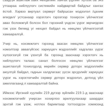
саадгүй ашиглаж байх нөхцөлийг хангах үүргийг хүлээх ба энэ
утгаараа нийлүүлэгч системийн найдвартай байдлыг хангах
ёстой. Хэрвээ виртуал серверт байршсан мэдээлэл /цахим
өгөгдөл/ устсанаар хэрэглэгч гэрээгээр тохирсон үйлчилгээг
авах боломжгүй болсон бол гэрээний үндсэн үүрэг зөрчигдсөн
гэж үзэх бөгөөд уг нөхцөл байдал нь нөөцлөх үйлчилгээтэй
хамааралгүй.
Учир нь, нэхэмжлэгч гэрээнд заасан нөөцлөх үйлчилгээг
нэмэлтээр аваагүйгээс хариуцагч мэдээллийг хадгалах үүрэг
хүлээгээгүй гэж үзэхгүй ба гэрээнд зааснаар хэрэглэгч нь
нийлүүлэгч талаас санал болгосон нөөцлөх үйлчилгээг
ашиглахгүй тохиолдолд өөрийн сервер доторх мэдээллийн
аюулгүй байдал, гаднын халдлагаас үүсэх эрсдэлийг хариуцах
үүрэг нь хэрэглэгчийн сервер доторх мэдээлэл, дотоод үйл
ажиллагаанд л хамааралтай байна.
Иймээс Иргэний хуулийн 219 дүгээр зүйлийн 219.1-д зааснаар
нэхэмжлэгчийг учирсан хохирлоо арилгуулахаар шаардах
эрхтэй гэж үзэж, нотлох баримтаар тогтоогдсон хэмжээнд