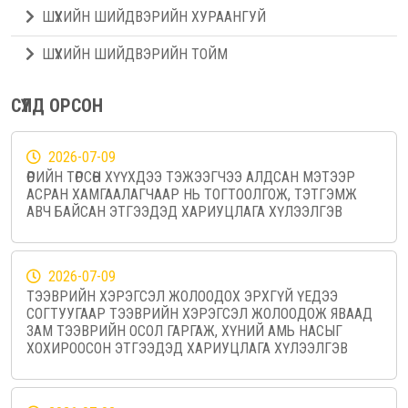
ШҮҮХИЙН ШИЙДВЭРИЙН ХУРААНГУЙ
ШҮҮХИЙН ШИЙДВЭРИЙН ТОЙМ
СҮҮЛД ОРСОН
2026-07-09
ӨӨРИЙН ТӨРСӨН ХҮҮХДЭЭ ТЭЖЭЭГЧЭЭ АЛДСАН МЭТЭЭР
АСРАН ХАМГААЛАГЧААР НЬ ТОГТООЛГОЖ, ТЭТГЭМЖ
АВЧ БАЙСАН ЭТГЭЭДЭД ХАРИУЦЛАГА ХҮЛЭЭЛГЭВ
2026-07-09
ТЭЭВРИЙН ХЭРЭГСЭЛ ЖОЛООДОХ ЭРХГҮЙ ҮЕДЭЭ
СОГТУУГААР ТЭЭВРИЙН ХЭРЭГСЭЛ ЖОЛООДОЖ ЯВААД
ЗАМ ТЭЭВРИЙН ОСОЛ ГАРГАЖ, ХҮНИЙ АМЬ НАСЫГ
ХОХИРООСОН ЭТГЭЭДЭД ХАРИУЦЛАГА ХҮЛЭЭЛГЭВ