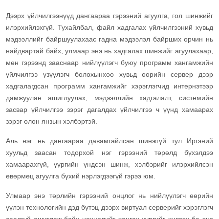
Дээрх үйлчилгээнүүд дангаараа гэрээний агуулга, гол шинжийг
илэрхийлэхгүй. Тухайлбал, файл хадгалах үйлчилгээний хувьд
мэдээллийг байршуулахаас гадна мэдээлэл байрших орчин нь
найдвартай байх, улмаар энэ нь хадгалах шинжийг агуулахаар,
мөн гэрээнд зааснаар нийлүүлэгч буюу программ хангамжийн
үйлчилгээ үзүүлэгч болохынхоо хувьд өөрийн сервер дээр
хадгалагдсан программ хангамжийг хэрэглэгчид интернэтээр
дамжуулан ашиглуулах, мэдээллийн хадгалалт, системийн
засвар үйлчилгээ зэрэг дагалдах үйлчилгээ ч үүнд хамаарах
зэрэг олон янзын хэлбэртэй.
Аль нэг нь дангаараа давамгайлсан шинжгүй тул Иргэний
хуульд заасан тодорхой нэг гэрээний төрөлд бүхэлдээ
хамаарахгүй, үүргийн үндсэн шинж, хэлбэрийг илэрхийлсэн
өвөрмөц агуулга бүхий нэрлэгдээгүй гэрээ юм.
Улмаар энэ төрлийн гэрээний онцлог нь нийлүүлэгч өөрийн
үүлэн технологийн дэд бүтэц дээрх виртуал серверийг хэрэглэгч