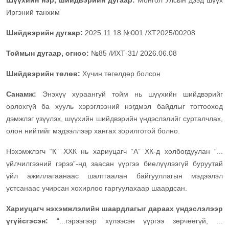
Шүүхийн нэр, шийдвэрийн дугаар:
Монгол Улсын дээд шүүх
Иргэний танхим
Шийдвэрийн дугаар:
2025.11.18 №001 /ХТ2025/00208
Тоймын дугаар, огноо:
№85 /ИХТ-31/ 2026.06.08
Шийдвэрийн төлөв:
Хүчин төгөлдөр болсон
Санамж:
Энэхүү хураангуй тойм нь шүүхийн шийдвэрийг
орлохгүй ба хууль хэрэглээний нэгдмэл байдлыг тогтооход
дэмжлэг үзүүлэх, шүүхийн шийдвэрийн үндэслэлийг сурталчлах,
олон нийтийг мэдээллээр хангах зорилготой болно.
Нэхэмжлэгч “К” ХХК нь хариуцагч “А” ХК-д холбогдуулан “...
үйлчилгээний гэрээ”-нд заасан үүргээ биелүүлээгүй буруутай
үйл ажиллагаанаас шалтгаалан байгууллагын мэдээлэл
устсанаас учирсан хохирлоо гаргуулахаар шаардсан.
Хариуцагч нэхэмжлэлийн шаардлагыг дараах үндэслэлээр
үгүйсгэсэн:
“...гэрээгээр хүлээсэн үүргээ зөрчөөгүй, ...