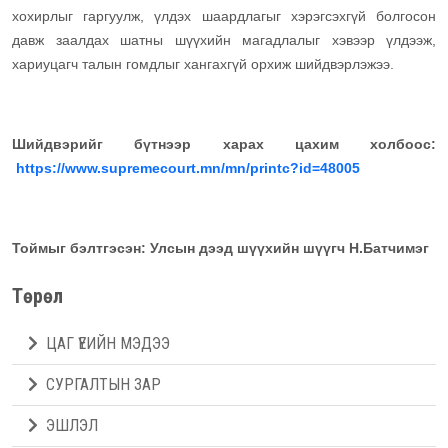
хохирлыг гаргуулж, үлдэх шаардлагыг хэрэгсэхгүй болгосон
давж заалдах шатны шүүхийн магадлалыг хэвээр үлдээж,
хариуцагч талын гомдлыг хангахгүй орхиж шийдвэрлэжээ.
Шийдвэрийг бүтнээр харах цахим холбоос:
https://www.supremecourt.mn/mn/printc?id=48005
Тоймыг бэлтгэсэн: Улсын дээд шүүхийн шүүгч Н.Батчимэг
Төрөл
ЦАГ ҮЕИЙН МЭДЭЭ
СУРГАЛТЫН ЗАР
ЭШЛЭЛ