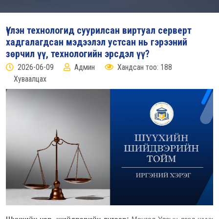
Үүлэн технологид суурилсан виртуал серверт
хадгалагдсан мэдээлэл устсан нь гэрээний
зөрчил үү, технологийн эрсдэл үү?
2026-06-09
Админ
Хандсан тоо: 188
Хуваалцах