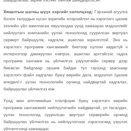
шаардлагаас зарим хэсгийг хангаж шийдвэрлэсэн.
Хяналтын шатны шүүх хэргийг хэлэлцээд:
Гэрээний агуулга
болон талуудын хүсэл зоригийн илэрхийлэл нь хэрэглэгч цахим
зээлийн үйл ажиллагаа явуулахдаа үүнд хамаарах мэдээллийг
нийлүүлэгч компанийн үүлэн технологид суурилсан виртуал
серверт байршуулж, хадгалж, ашиглах зорилготой. Энэ нь
хэрэглэгч программ хангамжийг биетээр хүлээн авдаггүй ч
интернэтээр дамжуулан нэвтрэх, ашиглах эрхтэйгээс гадна
программ хангамж нь үйлчилгээ үзүүлэгчийн сервер дээр
биежсэн байдлаар оршиж байдаг тул гэрээнд зааснаар
хэрэглэгч файл хадгалах буюу өөрийн дата, мэдээлэл /цахим
өгөгдөл/-г үүлэн технологийн орчинд найдвартай хадгалах,
байршуулах үйлчилгээ юм.
Үүнд мөн аппликейшн платформ буюу хэрэглэгч өөрийн
программ хангамжийг нийлүүлэгчийн найдвартай, үл тасалдах,
үүлэн технологид суурилсан виртуал серверийн орчинд
байршуулах үйлчилгээ нь нийлүүлэгчээс хэрэглэгчид үзүүлэх
үйлчилгээнд хамаардаг.