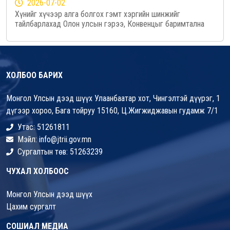
2026-07-02
Хүнийг хүчээр алга болгох гэмт хэргийн шинжийг
тайлбарлахад Олон улсын гэрээ, Конвенцыг баримтална
ХОЛБОО БАРИХ
Монгол Улсын дээд шүүх Улаанбаатар хот, Чингэлтэй дүүрэг, 1
дүгээр хороо, Бага тойруу 15160, Ц.Жигжиджавын гудамж 7/1
Утас: 51261811
Мэйл: info@jtrii.gov.mn
Сургалтын төв: 51263239
ЧУХАЛ ХОЛБООС
Монгол Улсын дээд шүүх
Цахим сургалт
СОШИАЛ МЕДИА