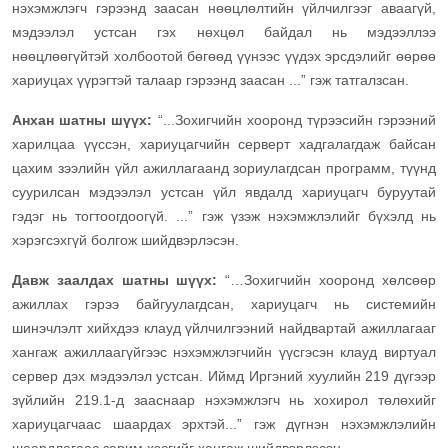
нэхэмжлэгч гэрээнд заасан нөөцлөлтийн үйлчилгээг аваагүй,
мэдээлэл устсан гэх нөхцөл байдал нь мэдээллээ
нөөцлөөгүйтэй холбоотой бөгөөд үүнээс үүдэх эрсдэлийг өөрөө
хариуцах үүрэгтэй талаар гэрээнд заасан ...” гэж татгалзсан.
Анхан шатны шүүх:
“...Зохигчийн хооронд түрээсийн гэрээний
харилцаа үүссэн, хариуцагчийн серверт хадгалагдаж байсан
цахим зээлийн үйл ажиллагаанд зориулагдсан программ, түүнд
суурилсан мэдээлэл устсан үйл явдалд хариуцагч буруутай
гэдэг нь тогтоогдоогүй. ...” гэж үзэж нэхэмжлэлийг бүхэлд нь
хэрэгсэхгүй болгож шийдвэрлэсэн.
Давж заалдах шатны шүүх:
“…Зохигчийн хооронд хөлсөөр
ажиллах гэрээ байгуулагдсан, хариуцагч нь системийн
шинэчлэлт хийхдээ клауд үйлчилгээний найдвартай ажиллагааг
хангаж ажиллаагүйгээс нэхэмжлэгчийн үүсгэсэн клауд виртуал
сервер дэх мэдээлэл устсан. Иймд Иргэний хуулийн 219 дүгээр
зүйлийн 219.1-д зааснаар нэхэмжлэгч нь хохирол төлөхийг
хариуцагчаас шаардах эрхтэй...” гэж дүгнэн нэхэмжлэлийн