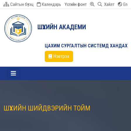
Сайтын бүтэц
Календарь
Үсгийн фонт
Хайлт
En
ШҮҮХИЙН АКАДЕМИ
ЦАХИМ СУРГАЛТЫН СИСТЕМД ХАНДАХ
Нэвтрэх
ШҮҮХИЙН ШИЙДВЭРИЙН ТОЙМ