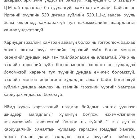
шаардах эрх зүйн үндэслэл байхгүй. Хариуцагч С.О зээлдэгч
Ц.М-тэй гэрлэлтээ батлуулаагүй, хамтран амьдарч байсан нь
Иргэний хуулийн 520 дугаар зүйлийн 520.1.1-д заасан хууль
ёсны өвлөгчид хамаарахгүй тул нэхэмжлэлийн шаардлагыг
хангах үндэслэлгүй.
Хариуцагч зээлийг хамтран аваагүй болох нь тогтоогдож байхад
анхан шатны шүүх зээлийн гэрээний зүйл болох мөнгөн
хөрөнгийг дундын өмч гэж тайлбарласан нь алдаатай. Учир нь
зээлийн гэрээний зүйл болох мөнгөн хөрөнгө нь хуваагдах
боломжтой хөрөнгө тул түүнийг дундаа өмчлөх боломжгүй,
зээлийн мөнгөн хөрөнгөөр худалдан авсан байж болзошгүй
зүйлийг дундаа өмчлөх нь зээлийн гэрээний үүргийг хамтран
хариуцах үндэслэл болохгүй.
Иймд хууль хэрэглээний нэгдмэл байдлыг хангах үүднээс
шийдвэр, магадлалыг хүчингүй болгож, нэхэмжлэгчийн
нэхэмжлэлийг хэрэгсэхгүй болгох нь зүйтэй...” гэж дүгнэн
хариуцагчийн хяналтын журмаар гаргасан гомдлыг хангаж,
анхан болон давж заалдах шатны шүүхийн шийдвэр,