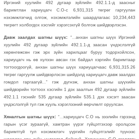
Иргэний хуулийн 492 дугаар зүйлийн 492.1.1-д заасныг
баримтлан хариуцагч С.О-с 6,931,315 төгрөг гаргуулан
нэхэмжлэгчид олгож, нэхэмжлэлийн шаардлагаас 10,234,443
төгрөгт холбогдох хэсгийг хэрэгсэхгүй болгож шийдвэрлэсэн.
Давж заалдах шатны шүүх:
“...анхан шатны шүүх Иргэний
хуулийн 492 дугаар зүйлийн 492.1.1-д заасан үндэслэлгүй
хөрөнгөжсөн гэж эрх зүйн харилцааг буруу тодорхойлсон,
хариуцагч нь өв хүлээн авсан гэх байдал хэргийн баримтаар
тогтоогдоогүй, анхан шатны шүүх хариуцагчаас 6,931,315.26
төгрөг гаргуулж шийдвэрлэсэн шийдэлд хариуцагч давж заалдах
гомдол гаргаагүй...” гэж дүгнэж, анхан шатны шүүхийн
шийдвэрийн тогтоох хэсгийн 1 дэх заалтын 492 дугаар зүйлийн
492.1.1 гэснийг 535 дугаар зүйлийн 535.1 дэх хэсэгт заасан
үндэслэлгүй тул гэж хууль хэрэглээний өөрчлөлт оруулсан.
Хяналтын шатны шүүх:
“...хариуцагч С.О нь зээлийн гэрээнд
гарын үсэг зураагүй, хамтран үүрэг гүйцэтгэхээр оролцсон
баримтгүй тул нэхэмжлэгч үүргийн гүйцэтгэлийг түүнээс