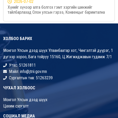
2026-07-02
Хүнийг хүчээр алга болгох гэмт хэргийн шинжийг
тайлбарлахад Олон улсын гэрээ, Конвенцыг баримтална
ХОЛБОО БАРИХ
Монгол Улсын дээд шүүх Улаанбаатар хот, Чингэлтэй дүүрэг, 1
дүгээр хороо, Бага тойруу 15160, Ц.Жигжиджавын гудамж 7/1
Утас: 51261811
Мэйл: info@jtrii.gov.mn
Сургалтын төв: 51263239
ЧУХАЛ ХОЛБООС
Монгол Улсын дээд шүүх
Цахим сургалт
СОШИАЛ МЕДИА