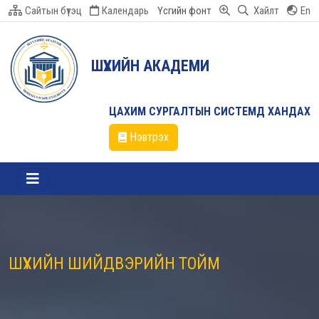
Сайтын бүтэц
Календарь
Үсгийн фонт
Хайлт
En
ШҮҮХИЙН АКАДЕМИ
ЦАХИМ СУРГАЛТЫН СИСТЕМД ХАНДАХ
Нэвтрэх
ШҮҮХИЙН ШИЙДВЭРИЙН ТОЙМ