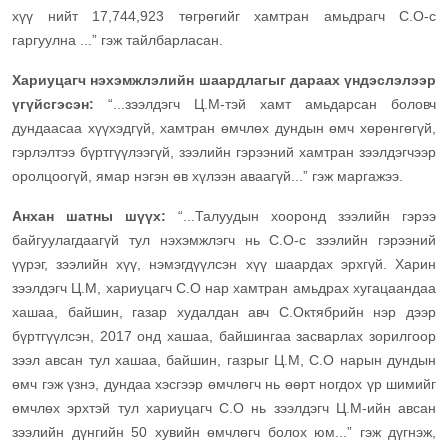
хүү нийт 17,744,923 төгрөгийг хамтран амьдрагч С.О-с
гаргуулна ...” гэж тайлбарласан.
Хариуцагч нэхэмжлэлийн шаардлагыг дараах үндэслэлээр
үгүйсгэсэн:
“...зээлдэгч Ц.М-тэй хамт амьдарсан боловч
дундаасаа хүүхэдгүй, хамтран өмчлөх дундын өмч хөрөнгөгүй,
гэрлэлтээ бүртгүүлээгүй, зээлийн гэрээний хамтран зээлдэгчээр
оролцоогүй, ямар нэгэн өв хүлээн аваагүй...” гэж маргажээ.
Анхан шатны шүүх:
“...Талуудын хооронд зээлийн гэрээ
байгуулагдаагүй тул нэхэмжлэгч нь С.О-с зээлийн гэрээний
үүрэг, зээлийн хүү, нэмэгдүүлсэн хүү шаардах эрхгүй. Харин
зээлдэгч Ц.М, хариуцагч С.О нар хамтран амьдрах хугацаандаа
хашаа, байшин, газар худалдан авч С.Октябрийн нэр дээр
бүртгүүлсэн, 2017 онд хашаа, байшингаа засварлах зорилгоор
зээл авсан тул хашаа, байшин, газрыг Ц.М, С.О нарын дундын
өмч гэж үзнэ, дундаа хэсгээр өмчлөгч нь өөрт ногдох үр шимийг
өмчлөх эрхтэй тул хариуцагч С.О нь зээлдэгч Ц.М-ийн авсан
зээлийн дүнгийн 50 хувийн өмчлөгч болох юм...” гэж дүгнэж,