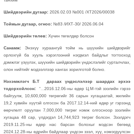
танхим
Шийдвэрийн дугаар:
2026.02.03 №001 /ХТ2026/00038
Тоймын дугаар, огноо:
№83 /ИХТ-30/ 2026.06.04
Шийдвэрийн төлөв:
Хүчин төгөлдөр болсон
Санамж:
Энэхүү хураангуй тойм нь шүүхийн шийдвэрийг
орлохгүй ба хууль хэрэглээний нэгдмэл байдлыг тогтооход
дэмжлэг үзүүлэх, шүүхийн шийдвэрийн үндэслэлийг сурталчлах,
олон нийтийг мэдээллээр хангах зорилготой болно.
Нэхэмжлэгч
Б.Т
дараах үндэслэлээр шаардах эрхээ
тодорхойлсон:
“...2016.12.06-ны өдөр Ц.М-тэй зээлийн гэрээ
байгуулж, 10,600,000 төгрөгийг 36 сарын хугацаатай, жилийн
19,2 хувийн хүүтэй олгосон ба 2017.12.14-ний өдөр уг гэрээнд
өөрчлөлт оруулан 7,000,000 төгрөг нэмж олгосноор зээлийн
хугацаа 48 сар, үлдэгдэл 14,744,923 төгрөг болсон. Зээлдэгч
2019.11.25-ны өдөр нас барсан болохыг мэдсэн бөгөөд
2024.12.28-ны өдрийн байдлаар үндсэн зээл, хүү, нэмэгдүүлсэн