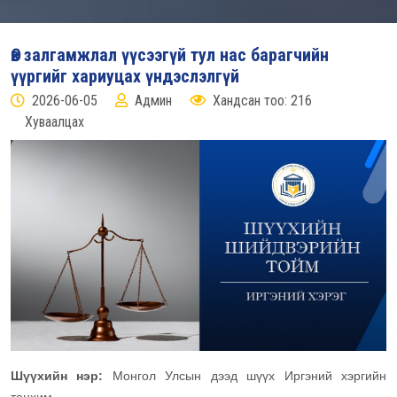
Өв залгамжлал үүсээгүй тул нас барагчийн
үүргийг хариуцах үндэслэлгүй
2026-06-05
Админ
Хандсан тоо: 216
Хуваалцах
Шүүхийн нэр:
Монгол Улсын дээд шүүх Иргэний хэргийн