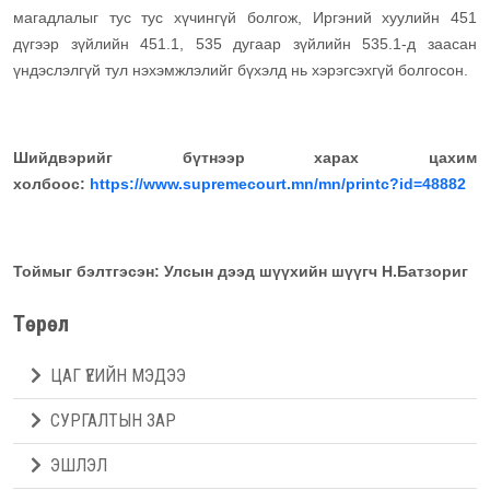
магадлалыг тус тус хүчингүй болгож, Иргэний хуулийн 451
дүгээр зүйлийн 451.1, 535 дугаар зүйлийн 535.1-д заасан
үндэслэлгүй тул нэхэмжлэлийг бүхэлд нь хэрэгсэхгүй болгосон.
Шийдвэрийг бүтнээр харах цахим
холбоос:
https://www.supremecourt.mn/mn/printc?id=48882
Тоймыг бэлтгэсэн: Улсын дээд шүүхийн шүүгч Н.Батзориг
Төрөл
ЦАГ ҮЕИЙН МЭДЭЭ
СУРГАЛТЫН ЗАР
ЭШЛЭЛ