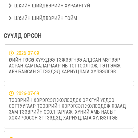
ШҮҮХИЙН ШИЙДВЭРИЙН ХУРААНГУЙ
ШҮҮХИЙН ШИЙДВЭРИЙН ТОЙМ
СҮҮЛД ОРСОН
2026-07-09
ӨӨРИЙН ТӨРСӨН ХҮҮХДЭЭ ТЭЖЭЭГЧЭЭ АЛДСАН МЭТЭЭР
АСРАН ХАМГААЛАГЧААР НЬ ТОГТООЛГОЖ, ТЭТГЭМЖ
АВЧ БАЙСАН ЭТГЭЭДЭД ХАРИУЦЛАГА ХҮЛЭЭЛГЭВ
2026-07-09
ТЭЭВРИЙН ХЭРЭГСЭЛ ЖОЛООДОХ ЭРХГҮЙ ҮЕДЭЭ
СОГТУУГААР ТЭЭВРИЙН ХЭРЭГСЭЛ ЖОЛООДОЖ ЯВААД
ЗАМ ТЭЭВРИЙН ОСОЛ ГАРГАЖ, ХҮНИЙ АМЬ НАСЫГ
ХОХИРООСОН ЭТГЭЭДЭД ХАРИУЦЛАГА ХҮЛЭЭЛГЭВ