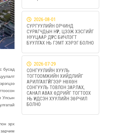
2026-08-01
СУРГУУЛИЙН ОРЧИНД
СУРАГЧДЫН НҮҮР, ЦЭЭЖ ХЭСГИЙГ
НУУЦААР ДҮРС БИЧЛЭГТ
БУУЛГАХ НЬ ГЭМТ ХЭРЭГ БОЛНО
2026-07-29
ас бусад
СОНГУУЛИЙН ХУУЛЬ
ТОГТООМЖИЙН ХИЙДЛИЙГ
ицуулалт
АРИЛГАХГҮЙГЭЭР НӨХӨН
эрэгцээ
СОНГУУЛЬ ТОВЛОН ЗАРЛАХ,
гтоосон
САНАЛ АВАХ ӨДРИЙГ ТОГТООХ
л Улсын
НЬ ҮНДСЭН ХУУЛИЙН ЗӨРЧИЛ
БОЛНО
улгатай
лон эрх
 зарчим