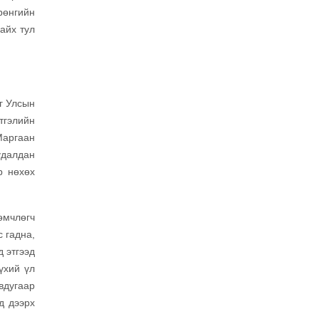
рөнгийн
байх тул
г Улсын
тгэлийн
Маргаан
удалдан
р нөхөх
өмчлөгч
с гадна,
д этгээд
үхий үл
вдугаар
д дээрх