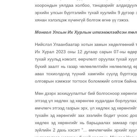
хоорондын уялдаа холбоо, тэнцвэрийг алдагдуул
эрхийн улсын бүртгэлийн тухай хуулийн 9 дүгээр 
хянан хэлэлцэж хүчингүй болгож өгнө үү гэжээ.
Монгол Улсын Их Хурлын итгэмжлэгдсэн төл
Нийслэл Улаанбаатар хотын замын хөдөлгөөний тү
Их Хурал 2023 оны 12 дугаар сарын 07-ны өдөр
тухай хуульд нэмэлт, өөрчлөлт оруулах тухай хуу
бүхий заалт нь газар чөлөөлөлтийн нөлөөлөлд ө
авах тохиолдолд түүний хамгийн сүүлд бүртгэгд
олговрын хэмжээг тогтоох боломжийг олгож байна
Мөн дээрх зохицуулалтыг бий болгосноор хөрөнгий
этгээд үл хөдлөх эд хөрөнгөө худалдан борлуулах
өмчлөгч этгээд газрын эрх, үл хөдлөх эд хөрөнгий
тухайн эд хөрөнгийг зах зээлийн бодит үнээс доо
хөдлөх эд хөрөнгийг нь барьцаалах замаар гэр
зүйлийн 2 дахь хэсэгт "... өмчлөгчийн эрхийг ху