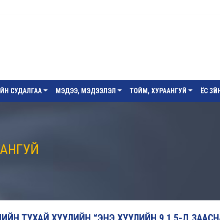
ИЙН СУДАЛГАА
МЭДЭЭ, МЭДЭЭЛЭЛ
ТОЙМ, ХУРААНГУЙ
ЁС ЗҮ
ААНГУЙ
ЛИЙН ТУХАЙ ХУУЛИЙН “ЭНЭ ХУУЛИЙН 9.1.5-Д ЗААС