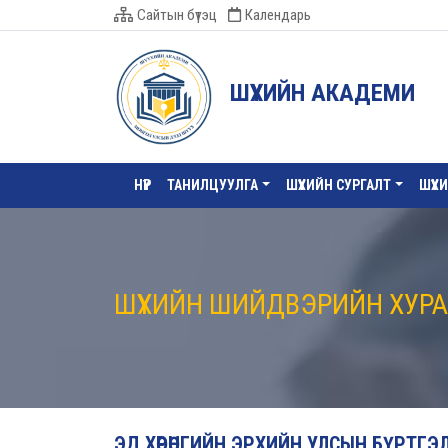
Сайтын бүтэц
Календарь
ШҮҮХИЙН АКАДЕМИ
НҮҮР
ТАНИЛЦУУЛГА
ШҮҮХИЙН СУРГАЛТ
ШҮҮХ
ШҮҮХИЙН ШИЙДВЭРИЙН ХУР
ЭД ХӨРӨНГИЙН ЭРХИЙН УЛСЫН БҮРТГЭ