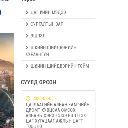
Н
ЦАГ ҮЕИЙН МЭДЭЭ
СУРГАЛТЫН ЗАР
ЭШЛЭЛ
ШҮҮХИЙН ШИЙДВЭРИЙН
ХУРААНГУЙ
ШҮҮХИЙН ШИЙДВЭРИЙН ТОЙМ
СҮҮЛД ОРСОН
2026-08-05
ЦАГДААГИЙН АЛБАН ХААГЧИЙН
ДҮРЭМТ ХУВЦСАА ӨМСӨХ,
АЛБАНЫ ХЭРЭГСЛЭЭ БЭЛТГЭХ
ЦАГ ХУГАЦААГ АЖЛЫН ЦАГТ
ТООЦНО