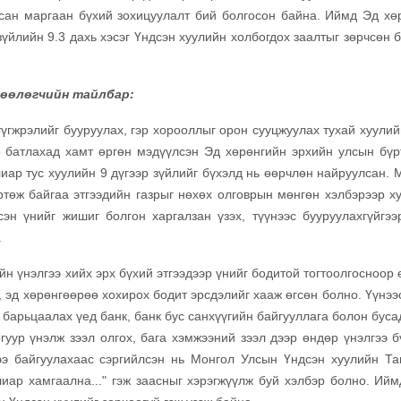
сан маргаан бүхий зохицуулалт бий болгосон байна. Иймд Эд хө
зүйлийн 9.3 дахь хэсэг Үндсэн хуулийн холбогдох заалтыг зөрчсөн 
өөлөгчийн тайлбар:
гжрэлийг бууруулах, гэр хорооллыг орон сууцжуулах тухай хуулий
 батлахад хамт өргөн мэдүүлсэн Эд хөрөнгийн эрхийн улсын бүр
лиар тус хуулийн 9 дүгээр зүйлийг бүхэлд нь өөрчлөн найруулсан. 
ртөж байгаа этгээдийн газрыг нөхөх олговрын мөнгөн хэлбэрээр х
сэн үнийг жишиг болгон харгалзан үзэх, түүнээс бууруулахгүйгээ
.
н үнэлгээ хийх эрх бүхий этгээдээр үнийг бодитой тогтоолгосноор 
, эд хөрөнгөөрөө хохирох бодит эрсдэлийг хааж өгсөн болно. Үүнээ
г барьцаалах үед банк, банк бус санхүүгийн байгууллага болон буса
гуур үнэлж зээл олгох, бага хэмжээний зээл дээр өндөр үнэлгээ б
ээ байгуулахаас сэргийлсэн нь Монгол Улсын Үндсэн хуулийн Та
улиар хамгаална..." гэж заасныг хэрэгжүүлж буй хэлбэр болно.
Ийм