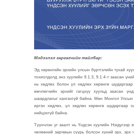
Мэдээлэл гаргагчийн тайлбар:
Эд хөрөнгийн эрхийн улсын бүртгэлийн тухай хуул
тохиолдолд энэ хуулийн 9.1.3, 9.1.4-т заасан үни
нь хөдлөх болон үл хөдлөх хөрөнгө шударгаар 
өмчлөгчийн эрхийг гагцхүү хуульд заасан үн
шаардлагыг хангахгүй байна. Мөн Монгол Улсын 
иргэн хөдлөх, үл хөдлөх хөрөнгө шударгаар ол
нийцэхгүй байна.
Түүнчлэн уг заалт нь Үндсэн хуулийн Нэгдүгээр 
чөлөөний зарчмын суурь болсон хүний эрх, эрх ч