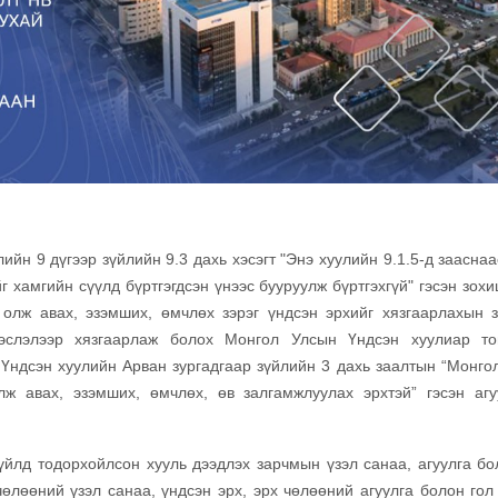
ийн 9 дүгээр зүйлийн 9.3 дахь хэсэгт "Энэ хуулийн 9.1.5-д заасна
йг хамгийн сүүлд бүртгэгдсэн үнээс бууруулж бүртгэхгүй" гэсэн зох
олж авах, эзэмших, өмчлөх зэрэг үндсэн эрхийг хязгаарлахын з
дэслэлээр хязгаарлаж болох Монгол Улсын Үндсэн хуулиар то
Үндсэн хуулийн Арван зургадгаар зүйлийн 3 дахь заалтын “Монго
ж авах, эзэмших, өмчлөх, өв залгамжлуулах эрхтэй” гэсэн агу
зүйлд тодорхойлсон хууль дээдлэх зарчмын үзэл санаа, агуулга бо
өлөөний үзэл санаа, үндсэн эрх, эрх чөлөөний агуулга болон гол