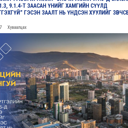
.3, 9.1.4-Т ЗААСАН ҮНИЙГ ХАМГИЙН СҮҮЛД
ЭХГҮЙ” ГЭСЭН ЗААЛТ НЬ ҮНДСЭН ХУУЛИЙГ ЗӨРЧСӨ
7
Хуваалцах