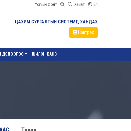
Үсгийн фонт
Хайлт
En
ЦАХИМ СУРГАЛТЫН СИСТЕМД ХАНДАХ
Нэвтрэх
ЙН ДЭД ХОРОО
ШИЛЭН ДАНС
НААС
Төрөл