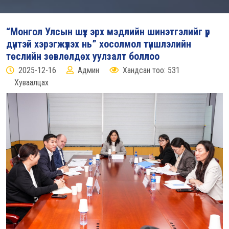
“Монгол Улсын шүүх эрх мэдлийн шинэтгэлийг үр
дүнтэй хэрэгжүүлэх нь” хосолмол түншлэлийн
төслийн зөвлөлдөх уулзалт боллоо
2025-12-16
Админ
Хандсан тоо: 531
Хуваалцах