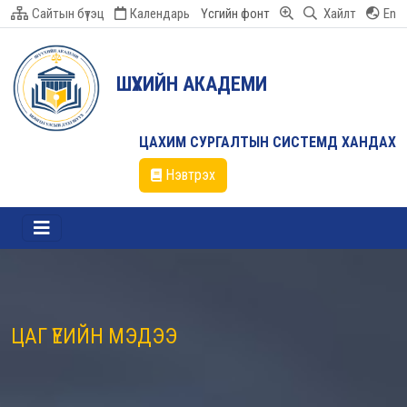
Сайтын бүтэц
Календарь
Үсгийн фонт
Хайлт
En
ШҮҮХИЙН АКАДЕМИ
ЦАХИМ СУРГАЛТЫН СИСТЕМД ХАНДАХ
Нэвтрэх
ЦАГ ҮЕИЙН МЭДЭЭ