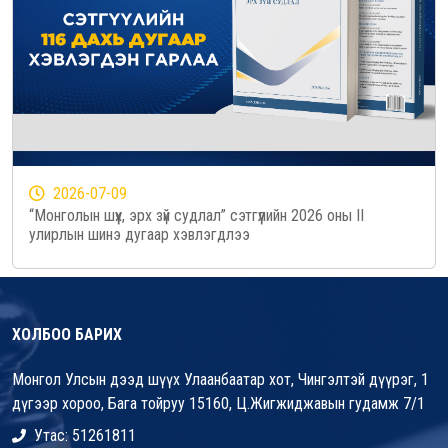
2026-07-09
“Монголын шүүх, эрх зүй судлал” сэтгүүлийн 2026 оны II
улирлын шинэ дугаар хэвлэгдлээ
ХОЛБОО БАРИХ
Монгол Улсын дээд шүүх Улаанбаатар хот, Чингэлтэй дүүрэг, 1
дүгээр хороо, Бага тойруу 15160, Ц.Жигжиджавын гудамж 7/1
Утас: 51261811