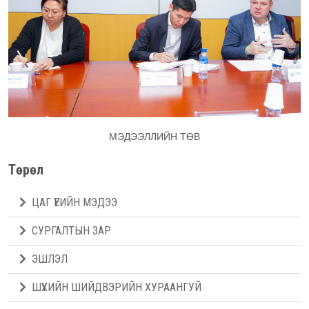
МЭДЭЭЛЛИЙН ТӨВ
Төрөл
ЦАГ ҮЕИЙН МЭДЭЭ
СУРГАЛТЫН ЗАР
ЭШЛЭЛ
ШҮҮХИЙН ШИЙДВЭРИЙН ХУРААНГУЙ