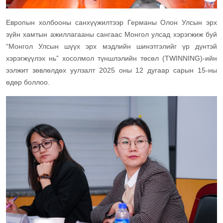
Европын холбооны санхүүжилтээр Германы Олон Улсын эрх
зүйн хамтын ажиллагааны сангаас Монгол улсад хэрэгжиж буй
“Монгол Улсын шүүх эрх мэдлийн шинэтгэлийг үр дүнтэй
хэрэгжүүлэх нь” хосолмол түншлэлийн төсөл (TWINNING)-ийн
ээлжит зөвлөлдөх уулзалт 2025 оны 12 дугаар сарын 15-ны
өдөр боллоо.