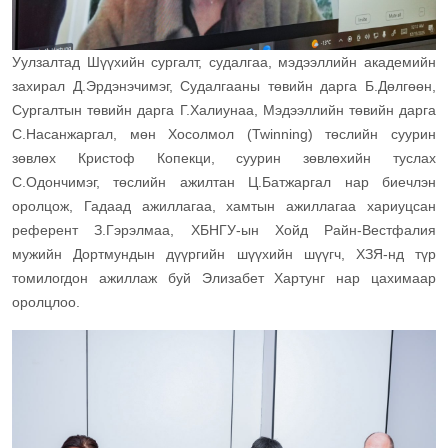
Уулзалтад Шүүхийн сургалт, судалгаа, мэдээллийн академийн
захирал Д.Эрдэнэчимэг, Судалгааны төвийн дарга Б.Дөлгөөн,
Сургалтын төвийн дарга Г.Халиунаа, Мэдээллийн төвийн дарга
С.Насанжаргал, мөн Хосолмол (Twinning) төслийн суурин
зөвлөх Кристоф Копекци, суурин зөвлөхийн туслах
С.Одончимэг, төслийн ажилтан Ц.Батжаргал нар биечлэн
оролцож, Гадаад ажиллагаа, хамтын ажиллагаа хариуцсан
референт З.Гэрэлмаа, ХБНГУ-ын Хойд Райн-Вестфалия
мужийн Дортмундын дүүргийн шүүхийн шүүгч, ХЗЯ-нд түр
томилогдон ажиллаж буй Элизабет Хартунг нар цахимаар
оролцлоо.