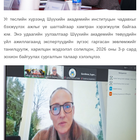
Уг төслийн хүрээнд Шүүхийн академийн институцын чадавхыг
бэхжүүлэх ажлыг үе шаттайгаар хамтран хэрэгжүүлж байгаа
юм. Энэ удаагийн уулзалтаар Шүүхийн академийн төвүүдийн
үйл ажиллагаанд экспертүүдийн зүгээс гаргасан зөвлөмжийг
танилцуулж, харилцан мэдээлэл солилцон, 2026 оны 3-р сард
зохион байгуулах сургалтын талаар хэлэлцлээ.