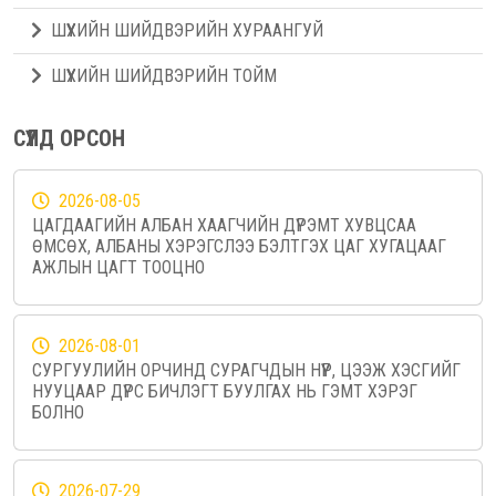
ШҮҮХИЙН ШИЙДВЭРИЙН ХУРААНГУЙ
ШҮҮХИЙН ШИЙДВЭРИЙН ТОЙМ
СҮҮЛД ОРСОН
2026-08-05
ЦАГДААГИЙН АЛБАН ХААГЧИЙН ДҮРЭМТ ХУВЦСАА
ӨМСӨХ, АЛБАНЫ ХЭРЭГСЛЭЭ БЭЛТГЭХ ЦАГ ХУГАЦААГ
АЖЛЫН ЦАГТ ТООЦНО
2026-08-01
СУРГУУЛИЙН ОРЧИНД СУРАГЧДЫН НҮҮР, ЦЭЭЖ ХЭСГИЙГ
НУУЦААР ДҮРС БИЧЛЭГТ БУУЛГАХ НЬ ГЭМТ ХЭРЭГ
БОЛНО
2026-07-29