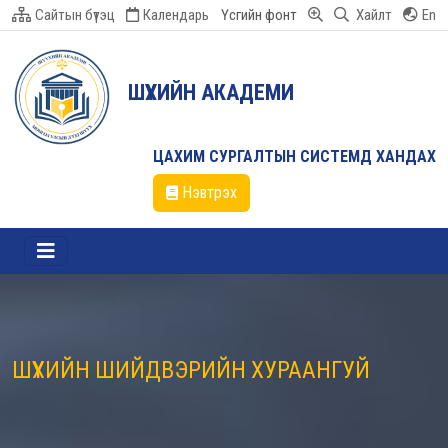
Сайтын бүтэц
Календарь
Үсгийн фонт
Хайлт
En
ШҮҮХИЙН АКАДЕМИ
ЦАХИМ СУРГАЛТЫН СИСТЕМД ХАНДАХ
Нэвтрэх
ШҮҮХИЙН ШИЙДВЭРИЙН ХУРААНГУЙ