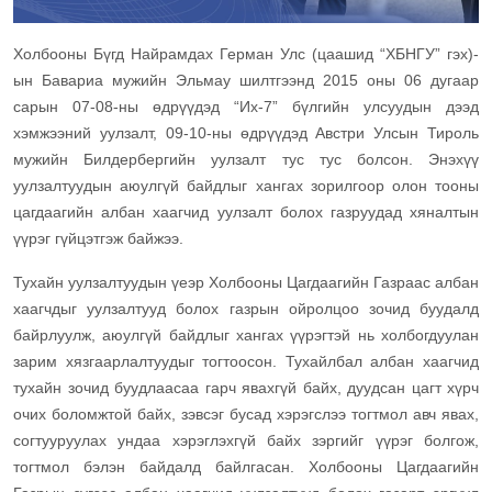
Холбооны Бүгд Найрамдах Герман Улс (цаашид “ХБНГУ” гэх)-
ын Бавариа мужийн Эльмау шилтгээнд 2015 оны 06 дугаар
сарын 07-08-ны өдрүүдэд “Их-7” бүлгийн улсуудын дээд
хэмжээний уулзалт, 09-10-ны өдрүүдэд Австри Улсын Тироль
мужийн Билдербергийн уулзалт тус тус болсон. Энэхүү
уулзалтуудын аюулгүй байдлыг хангах зорилгоор олон тооны
цагдаагийн албан хаагчид уулзалт болох газруудад хяналтын
үүрэг гүйцэтгэж байжээ.
Тухайн уулзалтуудын үеэр Холбооны Цагдаагийн Газраас албан
хаагчдыг уулзалтууд болох газрын ойролцоо зочид буудалд
байрлуулж, аюулгүй байдлыг хангах үүрэгтэй нь холбогдуулан
зарим хязгаарлалтуудыг тогтоосон. Тухайлбал албан хаагчид
тухайн зочид буудлаасаа гарч явахгүй байх, дуудсан цагт хүрч
очих боломжтой байх, зэвсэг бусад хэрэгслээ тогтмол авч явах,
согтууруулах ундаа хэрэглэхгүй байх зэргийг үүрэг болгож,
тогтмол бэлэн байдалд байлгасан. Холбооны Цагдаагийн