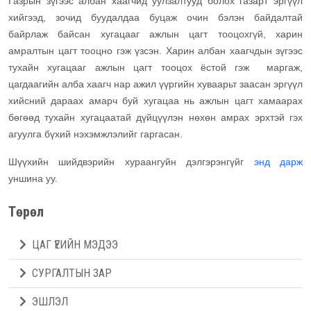
Газрын зүгээс албан хаагчид уулзалтууд болох газарт эргүүл
хийгээд, зочид буудалдаа буцаж очин бэлэн байдалтай
байрлаж байсан хугацааг ажлын цагт тооцохгүй, харин
амралтын цагт тооцно гэж үзсэн. Харин албан хаагчдын зүгээс
тухайн хугацааг ажлын цагт тооцох ёстой гэж маргаж,
цагдаагийн алба хаагч нар ажил үүргийн хуваарьт заасан эргүүл
хийсний дараах амарч буй хугацаа нь ажлын цагт хамаарах
бөгөөд тухайн хугацаатай дүйцүүлэн нөхөн амрах эрхтэй гэх
агуулга бүхий нэхэмжлэлийг гаргасан.
Шүүхийн шийдвэрийн хураангуйн дэлгэрэнгүйг
энд дарж
уншина уу.
Төрөл
ЦАГ ҮЕИЙН МЭДЭЭ
СУРГАЛТЫН ЗАР
ЭШЛЭЛ