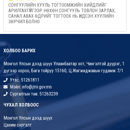
СОНГУУЛИЙН ХУУЛЬ ТОГТООМЖИЙН ХИЙДЛИЙГ
АРИЛГАХГҮЙГЭЭР НӨХӨН СОНГУУЛЬ ТОВЛОН ЗАРЛАХ,
САНАЛ АВАХ ӨДРИЙГ ТОГТООХ НЬ ҮНДСЭН ХУУЛИЙН
ЗӨРЧИЛ БОЛНО
ХОЛБОО БАРИХ
Монгол Улсын дээд шүүх Улаанбаатар хот, Чингэлтэй дүүрэг, 1
дүгээр хороо, Бага тойруу 15160, Ц.Жигжиджавын гудамж 7/1
Утас: 51261811
Мэйл: info@jtrii.gov.mn
Сургалтын төв: 51263239
ЧУХАЛ ХОЛБООС
Монгол Улсын дээд шүүх
Цахим сургалт