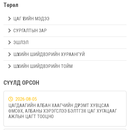
Төрөл
ЦАГ ҮЕИЙН МЭДЭЭ
СУРГАЛТЫН ЗАР
ЭШЛЭЛ
ШҮҮХИЙН ШИЙДВЭРИЙН ХУРААНГУЙ
ШҮҮХИЙН ШИЙДВЭРИЙН ТОЙМ
СҮҮЛД ОРСОН
2026-08-05
ЦАГДААГИЙН АЛБАН ХААГЧИЙН ДҮРЭМТ ХУВЦСАА
ӨМСӨХ, АЛБАНЫ ХЭРЭГСЛЭЭ БЭЛТГЭХ ЦАГ ХУГАЦААГ
АЖЛЫН ЦАГТ ТООЦНО