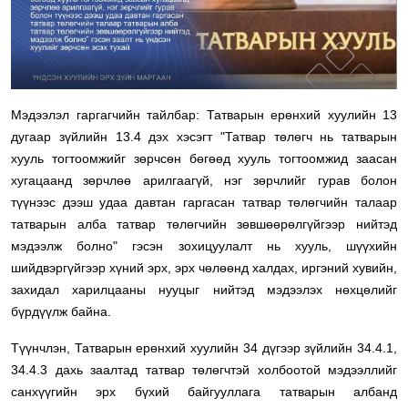
Мэдээлэл гаргагчийн тайлбар: Татварын ерөнхий хуулийн 13
дугаар зүйлийн 13.4 дэх хэсэгт "Татвар төлөгч нь татварын
хууль тогтоомжийг зөрчсөн бөгөөд хууль тогтоомжид заасан
хугацаанд зөрчлөө арилгаагүй, нэг зөрчлийг гурав болон
түүнээс дээш удаа давтан гаргасан татвар төлөгчийн талаар
татварын алба татвар төлөгчийн зөвшөөрөлгүйгээр нийтэд
мэдээлж болно" гэсэн зохицуулалт нь хууль, шүүхийн
шийдвэргүйгээр хүний эрх, эрх чөлөөнд халдах, иргэний хувийн,
захидал харилцааны нууцыг нийтэд мэдээлэх нөхцөлийг
бүрдүүлж байна.
Түүнчлэн, Татварын ер
өнхий хуулийн 34 дүгээр зүйлийн 34.4.1,
34.4.3 дахь заалтад татвар төлөгчтэй холбоотой мэдээллийг
санхүүгийн эрх бүхий байгууллага татварын албанд