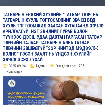
ТАТВАРЫН ЕРӨНХИЙ ХУУЛИЙН “ТАТВАР ТӨЛӨГЧ НЬ
ТАТВАРЫН ХУУЛЬ ТОГТООМЖИЙГ ЗӨРЧСӨН БӨГӨӨД
ХУУЛЬ ТОГТООМЖИД ЗААСАН ХУГАЦААНД ЗӨРЧЛӨӨ
АРИЛГААГҮЙ, НЭГ ЗӨРЧЛИЙГ ГУРАВ БОЛОН
ТҮҮНЭЭС ДЭЭШ УДАА ДАВТАН ГАРГАСАН ТАТВАР
ТӨЛӨГЧИЙН ТАЛААР ТАТВАРЫН АЛБА ТАТВАР
ТӨЛӨГЧИЙН ЗӨВШӨӨРӨЛГҮЙГЭЭР НИЙТЭД МЭДЭЭЛЖ
БОЛНО” ГЭСЭН ЗААЛТ НЬ ҮНДСЭН ХУУЛИЙГ
ЗӨРЧСӨН ЭСЭХ ТУХАЙ
2025-09-24
Админ
Хандсан тоо: 1236
Хуваалцах