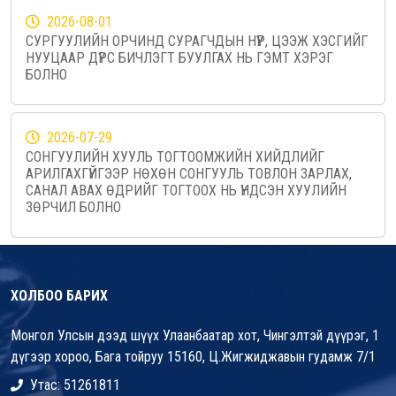
2026-08-01
СУРГУУЛИЙН ОРЧИНД СУРАГЧДЫН НҮҮР, ЦЭЭЖ ХЭСГИЙГ
НУУЦААР ДҮРС БИЧЛЭГТ БУУЛГАХ НЬ ГЭМТ ХЭРЭГ
БОЛНО
2026-07-29
СОНГУУЛИЙН ХУУЛЬ ТОГТООМЖИЙН ХИЙДЛИЙГ
АРИЛГАХГҮЙГЭЭР НӨХӨН СОНГУУЛЬ ТОВЛОН ЗАРЛАХ,
САНАЛ АВАХ ӨДРИЙГ ТОГТООХ НЬ ҮНДСЭН ХУУЛИЙН
ЗӨРЧИЛ БОЛНО
ХОЛБОО БАРИХ
Монгол Улсын дээд шүүх Улаанбаатар хот, Чингэлтэй дүүрэг, 1
дүгээр хороо, Бага тойруу 15160, Ц.Жигжиджавын гудамж 7/1
Утас: 51261811