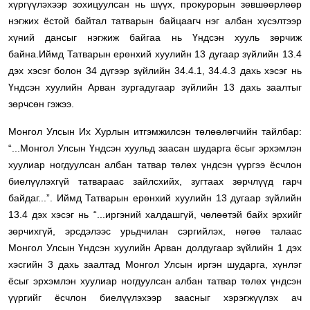
хүргүүлэхээр зохицуулсан нь шүүх, прокурорын зөвшөөрлөөр
нэгжих ёстой байтал татварын байцаагч нэг албан хүсэлтээр
хүний дансыг нэгжиж байгаа нь Үндсэн хууль зөрчиж
байна.
Иймд Татварын ерөнхий хуулийн 13 дугаар зүйлийн 13.4
дэх хэсэг болон 34 дүгээр зүйлийн 34.4.1, 34.4.3 дахь хэсэг нь
Үндсэн хуулийн Арван зургадугаар зүйлийн 13 дахь заалтыг
зөрчсөн гэжээ.
Монгол Улсын Их Хурлын итгэмжилсэн төлөөлөгчийн тайлбар:
“...Монгол Улсын Үндсэн хуульд заасан шударга ёсыг эрхэмлэн
хуулиар ногдуулсан албан татвар төлөх үндсэн үүргээ ёсчлон
биелүүлэхгүй татвараас зайлсхийх, зугтаах зөрчлүүд гарч
байдаг...”. Иймд Татварын ерөнхий хуулийн 13 дугаар зүйлийн
13.4 дэх хэсэг нь “...иргэний халдашгүй, чөлөөтэй байх эрхийг
зөрчихгүй, эрсдэлээс урьдчилан сэргийлэх, нөгөө талаас
Монгол Улсын Үндсэн хуулийн Арван долдугаар зүйлийн 1 дэх
хэсгийн 3 дахь заалтад Монгол Улсын иргэн шударга, хүнлэг
ёсыг эрхэмлэн хуулиар ногдуулсан албан татвар төлөх үндсэн
үүргийг ёсчлон биелүүлэхээр заасныг хэрэгжүүлэх ач