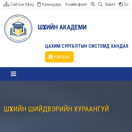
Сайтын бүтэц
Календарь
Үсгийн фонт
Хайлт
En
ШҮҮХИЙН АКАДЕМИ
ЦАХИМ СУРГАЛТЫН СИСТЕМД ХАНДАХ
Нэвтрэх
ШҮҮХИЙН ШИЙДВЭРИЙН ХУРААНГУЙ