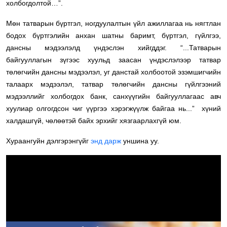
холбогдолтой…”.
Мөн татварын бүртгэл, ногдуулалтын үйл ажиллагаа нь нягтлан
бодох бүртгэлийн анхан шатны баримт, бүртгэл, гүйлгээ,
дансны мэдээлэлд үндэслэн хийгддэг. “...Татварын
байгууллагын зүгээс хуульд заасан үндэслэлээр татвар
төлөгчийн дансны мэдээлэл, уг данстай холбоотой эзэмшигчийн
талаарх мэдээлэл, татвар төлөгчийн дансны гүйлгээний
мэдээллийг холбогдох банк, санхүүгийн байгууллагаас авч
хуулиар олгогдсон чиг үүргээ хэрэгжүүлж байгаа нь...” хүний
халдашгүй, чөлөөтэй байх эрхийг хязгаарлахгүй юм.
Хураангуйн дэлгэрэнгүйг
энд дарж
уншина уу.