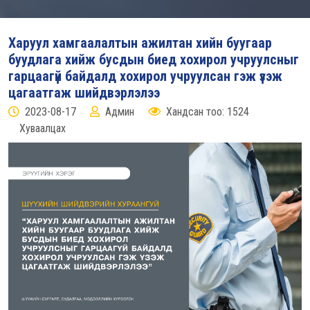
Харуул хамгаалалтын ажилтан хийн буугаар
буудлага хийж бусдын биед хохирол учруулсныг
гарцаагүй байдалд хохирол учруулсан гэж үзэж
цагаатгаж шийдвэрлэлээ
2023-08-17
Админ
Хандсан тоо: 1524
Хуваалцах