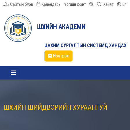
Сайтын бүтэц
Календарь
Үсгийн фонт
Хайлт
En
ШҮҮХИЙН АКАДЕМИ
ЦАХИМ СУРГАЛТЫН СИСТЕМД ХАНДАХ
Нэвтрэх
ШҮҮХИЙН ШИЙДВЭРИЙН ХУРААНГУЙ