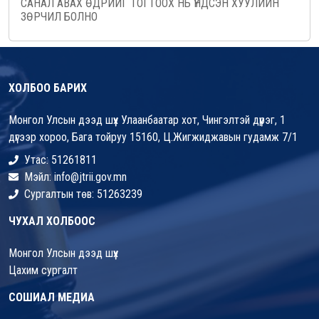
САНАЛ АВАХ ӨДРИЙГ ТОГТООХ НЬ ҮНДСЭН ХУУЛИЙН
ЗӨРЧИЛ БОЛНО
ХОЛБОО БАРИХ
Монгол Улсын дээд шүүх Улаанбаатар хот, Чингэлтэй дүүрэг, 1
дүгээр хороо, Бага тойруу 15160, Ц.Жигжиджавын гудамж 7/1
Утас: 51261811
Мэйл: info@jtrii.gov.mn
Сургалтын төв: 51263239
ЧУХАЛ ХОЛБООС
Монгол Улсын дээд шүүх
Цахим сургалт
СОШИАЛ МЕДИА