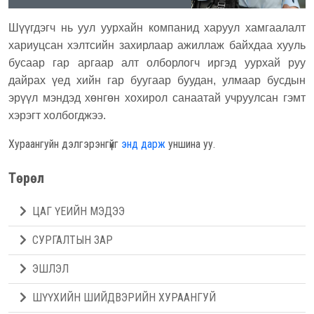
Шүүгдэгч нь уул уурхайн компанид харуул хамгаалалт
хариуцсан хэлтсийн захирлаар ажиллаж байхдаа хууль
бусаар гар аргаар алт олборлогч иргэд уурхай руу
дайрах үед хийн гар буугаар буудан, улмаар бусдын
эрүүл мэндэд хөнгөн хохирол санаатай учруулсан гэмт
хэрэгт холбогджээ.
Хураангуйн дэлгэрэнгүйг
энд дарж
уншина уу.
Төрөл
ЦАГ ҮЕИЙН МЭДЭЭ
СУРГАЛТЫН ЗАР
ЭШЛЭЛ
ШҮҮХИЙН ШИЙДВЭРИЙН ХУРААНГУЙ