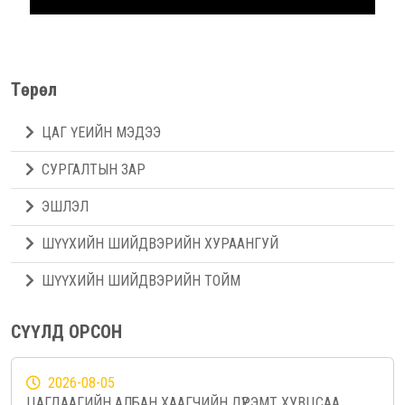
Төрөл
ЦАГ ҮЕИЙН МЭДЭЭ
СУРГАЛТЫН ЗАР
ЭШЛЭЛ
ШҮҮХИЙН ШИЙДВЭРИЙН ХУРААНГУЙ
ШҮҮХИЙН ШИЙДВЭРИЙН ТОЙМ
СҮҮЛД ОРСОН
2026-08-05
ЦАГДААГИЙН АЛБАН ХААГЧИЙН ДҮРЭМТ ХУВЦСАА