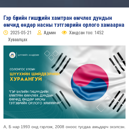
Гэр бүлийн гишүүдийн хамтран өмчлөх дундын
өмчид өндөр насны тэтгэврийн орлого хамаарна
2025-05-21
Админ
Хандсан тоо: 1452
Хуваалцах
А, Б нар 1993 онд гэрлэж, 2008 оноос тусдаа амьдарч эхэлсэн.