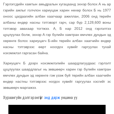
Гэрлэгсдийн хамтын амьдралын хугацаанд эхнэр болох А нь ар
гэрийн ажлыг голчлон хариуцаж харин нөхөр болох Б нь 1977
оноос цагдаагийн албан хаагчаар ажиллан, 2006 онд төрийн
албаны өндөр насны тэтгэвэрт гарч, сар бүр 2,128,600 воны
тэтгэвэр авахаар тогтжээ. А, Б нар 2012 онд гэрлэлтээ
цуцлуулах болж, эхнэр А гэр бүлийн хамтран өмчлөх дундын эд
хөрөнгө болох хариуцагч Б-ийн төрийн албан хаагчийн өндөр
насны тэтгэврээс өөрт ноогдох хувийг гаргуулах тухай
нэхэмжлэл гаргасан байна.
Хариуцагч Б дээрх нэхэмжлэлийн шаардлагуудаас гэрлэлт
цуцлуулах шаардлагыг нь зөвшөөрч харин гэр бүлийн хамтран
өмчлөх дундын эд хөрөнгө гэж үзэж буй төрийн албан хаагчийн
өндөр настны тэтгэврээс ногдох хувийг гаргуулах хэсгийг эс
зөвшөөрч маргажээ.
Хураангуйн дэлгэрэнгүйг
энд дарж
уншина уу.