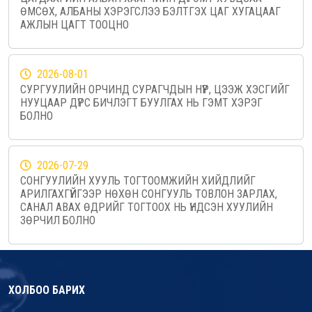
ӨМСӨХ, АЛБАНЫ ХЭРЭГСЛЭЭ БЭЛТГЭХ ЦАГ ХУГАЦААГ
АЖЛЫН ЦАГТ ТООЦНО
2026-08-01
СУРГУУЛИЙН ОРЧИНД СУРАГЧДЫН НҮҮР, ЦЭЭЖ ХЭСГИЙГ
НУУЦААР ДҮРС БИЧЛЭГТ БУУЛГАХ НЬ ГЭМТ ХЭРЭГ
БОЛНО
2026-07-29
СОНГУУЛИЙН ХУУЛЬ ТОГТООМЖИЙН ХИЙДЛИЙГ
АРИЛГАХГҮЙГЭЭР НӨХӨН СОНГУУЛЬ ТОВЛОН ЗАРЛАХ,
САНАЛ АВАХ ӨДРИЙГ ТОГТООХ НЬ ҮНДСЭН ХУУЛИЙН
ЗӨРЧИЛ БОЛНО
ХОЛБОО БАРИХ