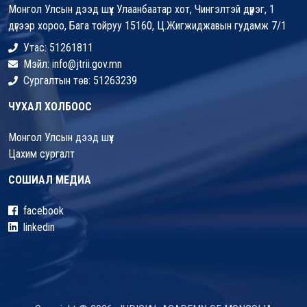
Монгол Улсын дээд шүүх Улаанбаатар хот, Чингэлтэй дүүрэг, 1
дүгээр хороо, Бага тойруу 15160, Ц.Жигжиджавын гудамж 7/1
Утас: 51261811
Мэйл: info@jtrii.gov.mn
Сургалтын төв: 51263239
ЧУХАЛ ХОЛБООС
Монгол Улсын дээд шүүх
Цахим сургалт
СОШИАЛ МЕДИА
facebook
linkedin