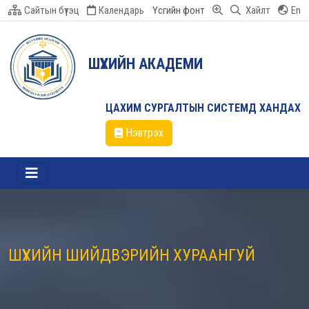
Сайтын бүтэц
Календарь
Үсгийн фонт
Хайлт
En
ШҮҮХИЙН АКАДЕМИ
ЦАХИМ СУРГАЛТЫН СИСТЕМД ХАНДАХ
Нэвтрэх
ШҮҮХИЙН ШИЙДВЭРИЙН ХУРААНГУЙ