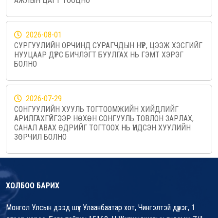
АЖЛЫН ЦАГТ ТООЦНО
2026-08-01
СУРГУУЛИЙН ОРЧИНД СУРАГЧДЫН НҮҮР, ЦЭЭЖ ХЭСГИЙГ
НУУЦААР ДҮРС БИЧЛЭГТ БУУЛГАХ НЬ ГЭМТ ХЭРЭГ
БОЛНО
2026-07-29
СОНГУУЛИЙН ХУУЛЬ ТОГТООМЖИЙН ХИЙДЛИЙГ
АРИЛГАХГҮЙГЭЭР НӨХӨН СОНГУУЛЬ ТОВЛОН ЗАРЛАХ,
САНАЛ АВАХ ӨДРИЙГ ТОГТООХ НЬ ҮНДСЭН ХУУЛИЙН
ЗӨРЧИЛ БОЛНО
ХОЛБОО БАРИХ
Монгол Улсын дээд шүүх Улаанбаатар хот, Чингэлтэй дүүрэг, 1