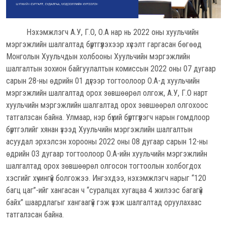
Нэхэмжлэгч А.У, Г.О, О.А нар нь 2022 оны хуульчийн
мэргэжлийн шалгалтад бүртгүүлэхээр хүсэлт гаргасан бөгөөд
Монголын Хуульчдын холбооны Хуульчийн мэргэжлийн
шалгалтын зохион байгуулалтын комиссын 2022 оны 07 дугаар
сарын 28-ны өдрийн 01 дүгээр тогтоолоор О.А-д хуульчийн
мэргэжлийн шалгалтад орох зөвшөөрөл олгож, А.У, Г.О нарт
хуульчийн мэргэжлийн шалгалтад орох зөвшөөрөл олгохоос
татгалзсан байна. Улмаар, нэр бүхий бүртгүүлэгч нарын гомдлоор
бүртгэлийг хянан үзээд Хуульчийн мэргэжлийн шалгалтын
асуудал эрхэлсэн хорооны 2022 оны 08 дугаар сарын 12-ны
өдрийн 03 дугаар тогтоолоор О.А-ийн хуульчийн мэргэжлийн
шалгалтад орох зөвшөөрөл олгосон тогтоолын холбогдох
хэсгийг хүчингүй болгожээ. Ингэхдээ, нэхэмжлэгч нарыг “120
багц цаг”-ийг хангасан ч “суралцах хугацаа 4 жилээс багагүй
байх” шаардлагыг хангаагүй гэж үзэж шалгалтад оруулахаас
татгалзсан байна.