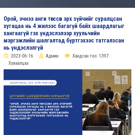
Орой, эчнээ анги төгссөн эрх зүйчийг суралцсан
хугацаа нь 4 жилээс багагүй байх шаардлагыг
хангаагүй гэх үндэслэлээр хуульчийн
мэргэжлийн шалгалтад бүртгэхээс татгалзсан
нь үндэслэлгүй
2023-06-16
Админ
Хандсан тоо: 1397
Хуваалцах