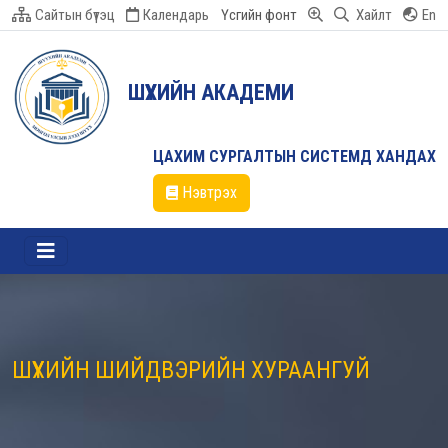
Сайтын бүтэц
Календарь
Үсгийн фонт
Хайлт
En
ШҮҮХИЙН АКАДЕМИ
ЦАХИМ СУРГАЛТЫН СИСТЕМД ХАНДАХ
Нэвтрэх
ШҮҮХИЙН ШИЙДВЭРИЙН ХУРААНГУЙ