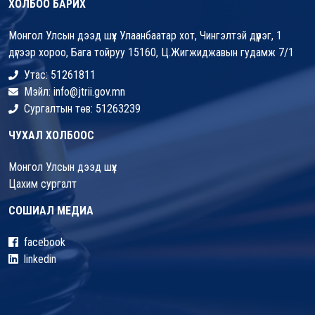
ХОЛБОО БАРИХ
Монгол Улсын дээд шүүх Улаанбаатар хот, Чингэлтэй дүүрэг, 1
дүгээр хороо, Бага тойруу 15160, Ц.Жигжиджавын гудамж 7/1
Утас: 51261811
Мэйл: info@jtrii.gov.mn
Сургалтын төв: 51263239
ЧУХАЛ ХОЛБООС
Монгол Улсын дээд шүүх
Цахим сургалт
СОШИАЛ МЕДИА
facebook
linkedin