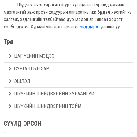
Шүүгдэгч нь хохирогчтой урт хугацааны туршид өмчийн
маргаантай явж ирсэн хадуурын аппаратны иж бүрдэл хэсгийг нь
салгаж, хадлангийн талбайгаас дур мэдэн авч явсан хэрэгт
холбогджээ. Хураангуйн дэлгэрэнгүйг
энд дарж
уншина уу.
Төрөл
ЦАГ ҮЕИЙН МЭДЭЭ
СУРГАЛТЫН ЗАР
ЭШЛЭЛ
ШҮҮХИЙН ШИЙДВЭРИЙН ХУРААНГУЙ
ШҮҮХИЙН ШИЙДВЭРИЙН ТОЙМ
СҮҮЛД ОРСОН