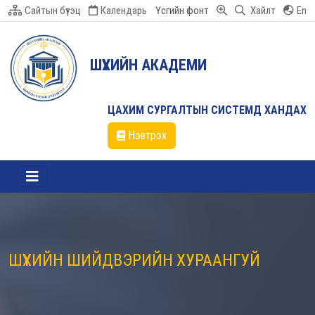
Сайтын бүтэц
Календарь
Үсгийн фонт
Хайлт
En
ШҮҮХИЙН АКАДЕМИ
ЦАХИМ СУРГАЛТЫН СИСТЕМД ХАНДАХ
Нэвтрэх
ШҮҮХИЙН ШИЙДВЭРИЙН ХУРААНГУЙ