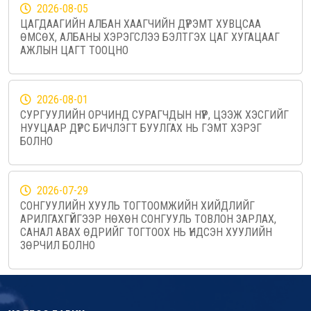
2026-08-05
ЦАГДААГИЙН АЛБАН ХААГЧИЙН ДҮРЭМТ ХУВЦСАА
ӨМСӨХ, АЛБАНЫ ХЭРЭГСЛЭЭ БЭЛТГЭХ ЦАГ ХУГАЦААГ
АЖЛЫН ЦАГТ ТООЦНО
2026-08-01
СУРГУУЛИЙН ОРЧИНД СУРАГЧДЫН НҮҮР, ЦЭЭЖ ХЭСГИЙГ
НУУЦААР ДҮРС БИЧЛЭГТ БУУЛГАХ НЬ ГЭМТ ХЭРЭГ
БОЛНО
2026-07-29
СОНГУУЛИЙН ХУУЛЬ ТОГТООМЖИЙН ХИЙДЛИЙГ
АРИЛГАХГҮЙГЭЭР НӨХӨН СОНГУУЛЬ ТОВЛОН ЗАРЛАХ,
САНАЛ АВАХ ӨДРИЙГ ТОГТООХ НЬ ҮНДСЭН ХУУЛИЙН
ЗӨРЧИЛ БОЛНО