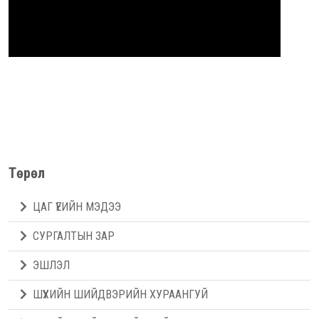
Төрөл
ЦАГ ҮЕИЙН МЭДЭЭ
СУРГАЛТЫН ЗАР
ЭШЛЭЛ
ШҮҮХИЙН ШИЙДВЭРИЙН ХУРААНГУЙ