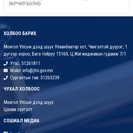
ЗӨРЧИЛ БОЛНО
ХОЛБОО БАРИХ
Монгол Улсын дээд шүүх Улаанбаатар хот, Чингэлтэй дүүрэг, 1
дүгээр хороо, Бага тойруу 15160, Ц.Жигжиджавын гудамж 7/1
Утас: 51261811
Мэйл: info@jtrii.gov.mn
Сургалтын төв: 51263239
ЧУХАЛ ХОЛБООС
Монгол Улсын дээд шүүх
Цахим сургалт
СОШИАЛ МЕДИА