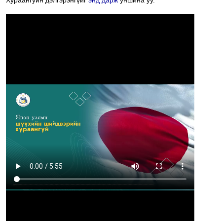
Хураангуйн дэлгэрэнгүйг
энд дарж
уншина уу.