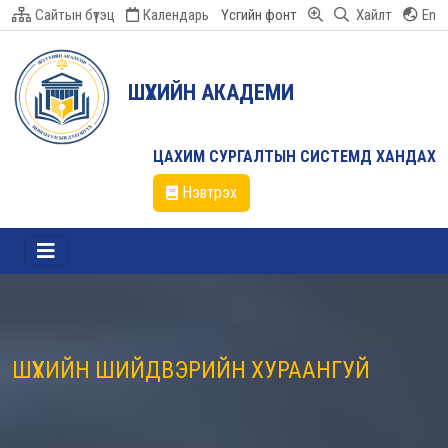
Сайтын бүтэц
Календарь
Үсгийн фонт
Хайлт
En
ШҮҮХИЙН АКАДЕМИ
ЦАХИМ СУРГАЛТЫН СИСТЕМД ХАНДАХ
Нэвтрэх
ШҮҮХИЙН ШИЙДВЭРИЙН ХУРААНГУЙ