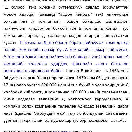
А компани нь Д хөдөө аж ахуйн хоршоодын холбоонд (цаашид
“Д холбоо” гэх) хүнсний бүтээгдэхүүн савлах зориулалттай
модон хайрцаг (цаашид “модон хайрцаг” гэх) нийлүүлдэг
байсан.Гэвч А компанийн нөхцөл байдлаас шалтгаалан
нийлүүлэлт хүндрэлтэй болсон тул Б компанид хандан тус
компанийн оронд Д холбоонд модон хайрцаг нийлүүлэхийг
хүссэн.
Б компани Д холбоонд бараа нийлүүлэх тохиолдолд
өөрийн компанийн нэрээр бус А компанийн нэрээр нийлүүлэх,
А компани Б компанид нийлүүлсэн барааны үнийг төлөх, мөн А
компанийн төлөөлөн удирдах зөвлөлийн дарга баталгаа
гаргахаар тохиролцсон байна.
Ингээд Б компани нь 1966 оны
04 дүгээр сарын 01-ны өдрөөс эхлэн 1970 оны 06 дугаар сарын
17-ны өдөр хүртэл 820.000 иений үнэ бүхий модон хайрцгийг Д
холбоонд нийлүүлж, А компаниас 400.000 иенийг хүлээн авсан.
Иймд үлдэгдэл төлбөрийг Д холбооноос гаргуулахаар, А
компани болон компанийн төлөөлөн удирдах зөвлөлийн дарга
нарт (цаашид “хариуцагч нар” гэх) холбогдуулан баталгааны
үүргийн гүйцэтгэлийг хангуулахаар тус бүр нэхэмжлэл гаргажээ.