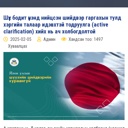
Шүүх бодит үнэнд нийцсэн шийдвэр гаргахын тулд
хэргийн талаар идэвхтэй тодруулга (active
clarification) хийх нь ач холбогдолтой
2025-02-05
Админ
Хандсан тоо: 1497
Хуваалцах