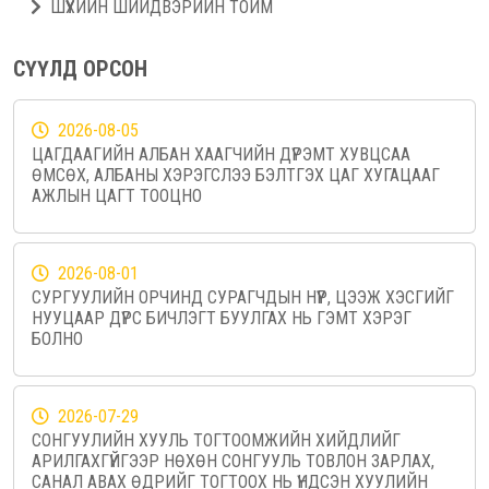
ШҮҮХИЙН ШИЙДВЭРИЙН ТОЙМ
СҮҮЛД ОРСОН
2026-08-05
ЦАГДААГИЙН АЛБАН ХААГЧИЙН ДҮРЭМТ ХУВЦСАА
ӨМСӨХ, АЛБАНЫ ХЭРЭГСЛЭЭ БЭЛТГЭХ ЦАГ ХУГАЦААГ
АЖЛЫН ЦАГТ ТООЦНО
2026-08-01
СУРГУУЛИЙН ОРЧИНД СУРАГЧДЫН НҮҮР, ЦЭЭЖ ХЭСГИЙГ
НУУЦААР ДҮРС БИЧЛЭГТ БУУЛГАХ НЬ ГЭМТ ХЭРЭГ
БОЛНО
2026-07-29
СОНГУУЛИЙН ХУУЛЬ ТОГТООМЖИЙН ХИЙДЛИЙГ
АРИЛГАХГҮЙГЭЭР НӨХӨН СОНГУУЛЬ ТОВЛОН ЗАРЛАХ,
САНАЛ АВАХ ӨДРИЙГ ТОГТООХ НЬ ҮНДСЭН ХУУЛИЙН