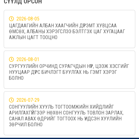
СҮҮЛД ОРСОН
2026-08-05
ЦАГДААГИЙН АЛБАН ХААГЧИЙН ДҮРЭМТ ХУВЦСАА
ӨМСӨХ, АЛБАНЫ ХЭРЭГСЛЭЭ БЭЛТГЭХ ЦАГ ХУГАЦААГ
АЖЛЫН ЦАГТ ТООЦНО
2026-08-01
СУРГУУЛИЙН ОРЧИНД СУРАГЧДЫН НҮҮР, ЦЭЭЖ ХЭСГИЙГ
НУУЦААР ДҮРС БИЧЛЭГТ БУУЛГАХ НЬ ГЭМТ ХЭРЭГ
БОЛНО
2026-07-29
СОНГУУЛИЙН ХУУЛЬ ТОГТООМЖИЙН ХИЙДЛИЙГ
АРИЛГАХГҮЙГЭЭР НӨХӨН СОНГУУЛЬ ТОВЛОН ЗАРЛАХ,
САНАЛ АВАХ ӨДРИЙГ ТОГТООХ НЬ ҮНДСЭН ХУУЛИЙН
ЗӨРЧИЛ БОЛНО