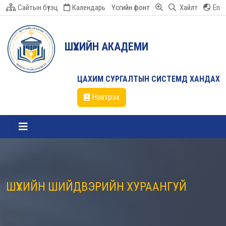
Сайтын бүтэц
Календарь
Үсгийн фонт
Хайлт
En
ШҮҮХИЙН АКАДЕМИ
ЦАХИМ СУРГАЛТЫН СИСТЕМД ХАНДАХ
Нэвтрэх
ШҮҮХИЙН ШИЙДВЭРИЙН ХУРААНГУЙ