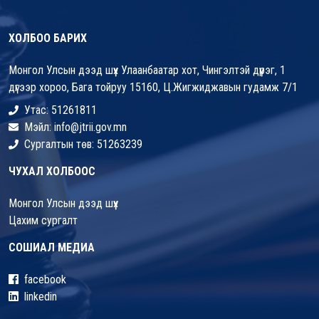
ХОЛБОО БАРИХ
Монгол Улсын дээд шүүх Улаанбаатар хот, Чингэлтэй дүүрэг, 1
дүгээр хороо, Бага тойруу 15160, Ц.Жигжиджавын гудамж 7/1
Утас: 51261811
Мэйл: info@jtrii.gov.mn
Сургалтын төв: 51263239
ЧУХАЛ ХОЛБООС
Монгол Улсын дээд шүүх
Цахим сургалт
СОШИАЛ МЕДИА
facebook
linkedin