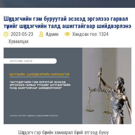
Шүүгдэгчийн гэм буруутай эсэхэд эргэлзээ гарвал
түүнийг шүүгдэгчийн талд ашигтайгаар шийдвэрлэнэ
2023-05-23
Админ
Хандсан тоо: 1324
Хуваалцах
Шүүгдэгч гэр бүлийн хамаарал бүхий этгээд буюу