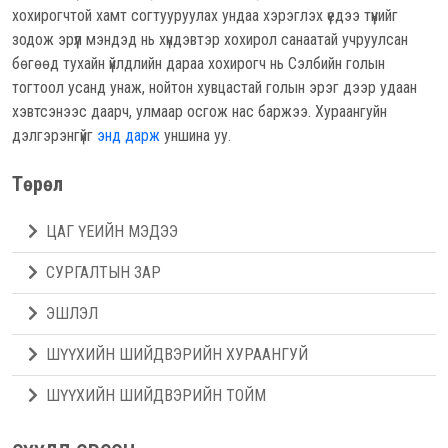
хохирогчтой хамт согтууруулах ундаа хэрэглэх үедээ түүнийг
зодож эрүүл мэндэд нь хүндэвтэр хохирол санаатай учруулсан
бөгөөд тухайн үйлдлийн дараа хохирогч нь Сэлбийн голын
тогтоол усанд унаж, нойтон хувцастай голын эрэг дээр удаан
хэвтсэнээс даарч, улмаар осгож нас баржээ. Хураангуйн
дэлгэрэнгүйг
энд дарж
уншина уу.
Төрөл
ЦАГ ҮЕИЙН МЭДЭЭ
СУРГАЛТЫН ЗАР
ЭШЛЭЛ
ШҮҮХИЙН ШИЙДВЭРИЙН ХУРААНГУЙ
ШҮҮХИЙН ШИЙДВЭРИЙН ТОЙМ