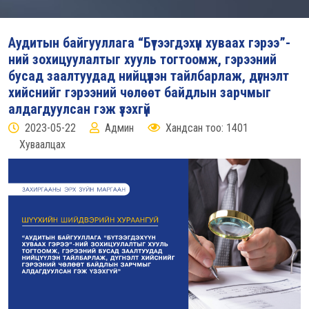
Аудитын байгууллага “Бүтээгдэхүүн хуваах гэрээ”-
ний зохицуулалтыг хууль тогтоомж, гэрээний
бусад заалтуудад нийцүүлэн тайлбарлаж, дүгнэлт
хийснийг гэрээний чөлөөт байдлын зарчмыг
алдагдуулсан гэж үзэхгүй
2023-05-22
Админ
Хандсан тоо: 1401
Хуваалцах