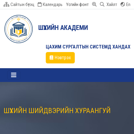
Сайтын бүтэц
Календарь
Үсгийн фонт
Хайлт
En
ШҮҮХИЙН АКАДЕМИ
ЦАХИМ СУРГАЛТЫН СИСТЕМД ХАНДАХ
Нэвтрэх
ШҮҮХИЙН ШИЙДВЭРИЙН ХУРААНГУЙ