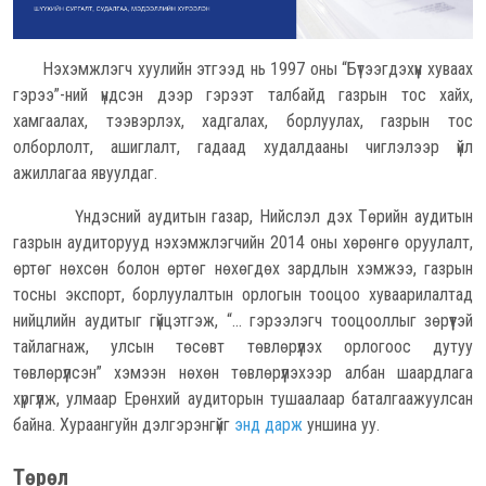
Нэхэмжлэгч хуулийн этгээд нь 1997 оны “Бүтээгдэхүүн хуваах
гэрээ”-ний үндсэн дээр гэрээт талбайд газрын тос хайх,
хамгаалах, тээвэрлэх, хадгалах, борлуулах, газрын тос
олборлолт, ашиглалт, гадаад худалдааны чиглэлээр үйл
ажиллагаа явуулдаг.
Үндэсний аудитын газар, Нийслэл дэх Төрийн аудитын
газрын аудиторууд нэхэмжлэгчийн 2014 оны хөрөнгө оруулалт,
өртөг нөхсөн болон өртөг нөхөгдөх зардлын хэмжээ, газрын
тосны экспорт, борлуулалтын орлогын тооцоо хуваарилалтад
нийцлийн аудитыг гүйцэтгэж, “... гэрээлэгч тооцооллыг зөрүүтэй
тайлагнаж, улсын төсөвт төвлөрүүлэх орлогоос дутуу
төвлөрүүлсэн” хэмээн нөхөн төвлөрүүлэхээр албан шаардлага
хүргүүлж, улмаар Ерөнхий аудиторын тушаалаар баталгаажуулсан
байна. Хураангуйн дэлгэрэнгүйг
энд дарж
уншина уу.
Төрөл