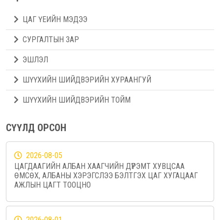
ЦАГ ҮЕИЙН МЭДЭЭ
СУРГАЛТЫН ЗАР
ЭШЛЭЛ
ШҮҮХИЙН ШИЙДВЭРИЙН ХУРААНГУЙ
ШҮҮХИЙН ШИЙДВЭРИЙН ТОЙМ
СҮҮЛД ОРСОН
2026-08-05
ЦАГДААГИЙН АЛБАН ХААГЧИЙН ДҮРЭМТ ХУВЦСАА
ӨМСӨХ, АЛБАНЫ ХЭРЭГСЛЭЭ БЭЛТГЭХ ЦАГ ХУГАЦААГ
АЖЛЫН ЦАГТ ТООЦНО
2026-08-01