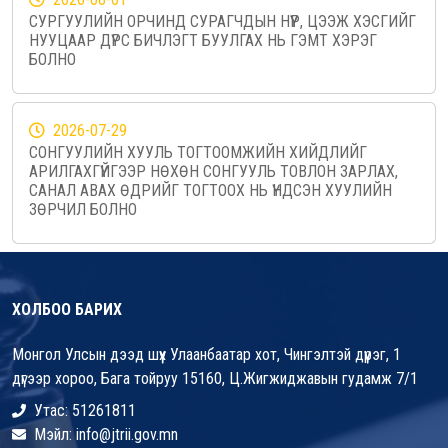
СУРГУУЛИЙН ОРЧИНД СУРАГЧДЫН НҮҮР, ЦЭЭЖ ХЭСГИЙГ
НУУЦААР ДҮРС БИЧЛЭГТ БУУЛГАХ НЬ ГЭМТ ХЭРЭГ
БОЛНО
2026-07-29
СОНГУУЛИЙН ХУУЛЬ ТОГТООМЖИЙН ХИЙДЛИЙГ
АРИЛГАХГҮЙГЭЭР НӨХӨН СОНГУУЛЬ ТОВЛОН ЗАРЛАХ,
САНАЛ АВАХ ӨДРИЙГ ТОГТООХ НЬ ҮНДСЭН ХУУЛИЙН
ЗӨРЧИЛ БОЛНО
ХОЛБОО БАРИХ
Монгол Улсын дээд шүүх Улаанбаатар хот, Чингэлтэй дүүрэг, 1
дүгээр хороо, Бага тойруу 15160, Ц.Жигжиджавын гудамж 7/1
Утас: 51261811
Мэйл: info@jtrii.gov.mn