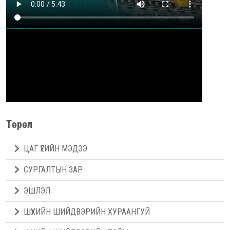
Төрөл
ЦАГ ҮЕИЙН МЭДЭЭ
СУРГАЛТЫН ЗАР
ЭШЛЭЛ
ШҮҮХИЙН ШИЙДВЭРИЙН ХУРААНГУЙ