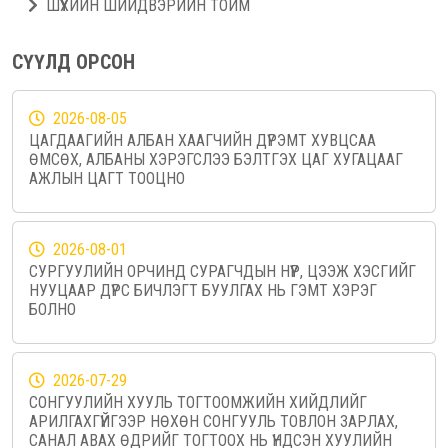
ШҮҮХИЙН ШИЙДВЭРИЙН ТОЙМ
СҮҮЛД ОРСОН
2026-08-05
ЦАГДААГИЙН АЛБАН ХААГЧИЙН ДҮРЭМТ ХУВЦСАА
ӨМСӨХ, АЛБАНЫ ХЭРЭГСЛЭЭ БЭЛТГЭХ ЦАГ ХУГАЦААГ
АЖЛЫН ЦАГТ ТООЦНО
2026-08-01
СУРГУУЛИЙН ОРЧИНД СУРАГЧДЫН НҮҮР, ЦЭЭЖ ХЭСГИЙГ
НУУЦААР ДҮРС БИЧЛЭГТ БУУЛГАХ НЬ ГЭМТ ХЭРЭГ
БОЛНО
2026-07-29
СОНГУУЛИЙН ХУУЛЬ ТОГТООМЖИЙН ХИЙДЛИЙГ
АРИЛГАХГҮЙГЭЭР НӨХӨН СОНГУУЛЬ ТОВЛОН ЗАРЛАХ,
САНАЛ АВАХ ӨДРИЙГ ТОГТООХ НЬ ҮНДСЭН ХУУЛИЙН