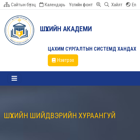
Сайтын бүтэц
Календарь
Үсгийн фонт
Хайлт
En
ШҮҮХИЙН АКАДЕМИ
ЦАХИМ СУРГАЛТЫН СИСТЕМД ХАНДАХ
Нэвтрэх
ШҮҮХИЙН ШИЙДВЭРИЙН ХУРААНГУЙ