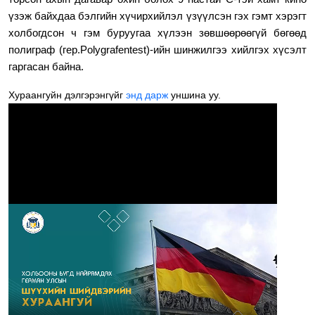
үзэж байхдаа бэлгийн хүчирхийлэл үзүүлсэн гэх гэмт хэрэгт
холбогдсон ч гэм буруугаа хүлээн зөвшөөрөөгүй бөгөөд
полиграф (гер.Polygrafentest)-ийн шинжилгээ хийлгэх хүсэлт
гаргасан байна.
Хураангуйн дэлгэрэнгүйг
энд дарж
уншина уу.