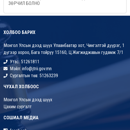
ЗӨРЧИЛ БОЛНО
ХОЛБОО БАРИХ
Монгол Улсын дээд шүүх Улаанбаатар хот, Чингэлтэй дүүрэг, 1
дүгээр хороо, Бага тойруу 15160, Ц.Жигжиджавын гудамж 7/1
Утас: 51261811
Мэйл: info@jtrii.gov.mn
Сургалтын төв: 51263239
ЧУХАЛ ХОЛБООС
Монгол Улсын дээд шүүх
Цахим сургалт
СОШИАЛ МЕДИА