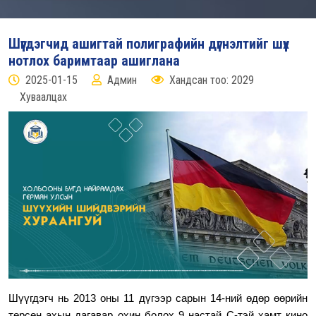
Шүүгдэгчид ашигтай полиграфийн дүгнэлтийг шүүх
нотлох баримтаар ашиглана
2025-01-15
Админ
Хандсан тоо: 2029
Хуваалцах
Шүүгдэгч нь 2013 оны 11 дүгээр сарын 14-ний өдөр өөрийн
төрсөн ахын дагавар охин болох 9 настай С-тэй хамт кино