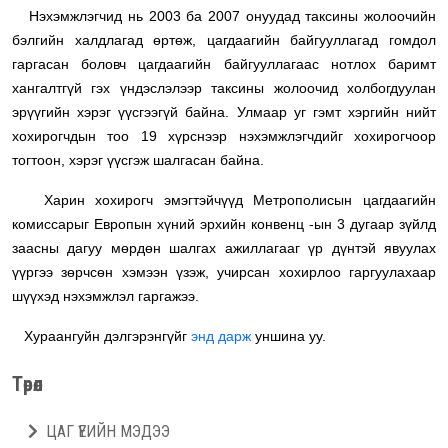
Нэхэмжлэгчид нь 2003 ба 2007 онуудад таксины жолоочийн
бэлгийн халдлагад өртөж, цагдаагийн байгууллагад гомдол
гаргасан боловч цагдаагийн байгууллагаас нотлох баримт
хангалтгүй гэх үндэслэлээр таксины жолоочид холбогдуулан
эрүүгийн хэрэг үүсгээгүй байна. Улмаар уг гэмт хэргийн нийт
хохирогчдын тоо 19 хүрснээр нэхэмжлэгчдийг хохирогчоор
тогтоон, хэрэг үүсгэж шалгасан байна.
Харин хохирогч эмэгтэйчүүд Метрополисын цагдаагийн
комиссарыг Европын хүний эрхийн конвенц -ын 3 дугаар зүйлд
заасны дагуу мөрдөн шалгах ажиллагааг үр дүнтэй явуулах
үүргээ зөрчсөн хэмээн үзэж, учирсан хохирлоо гаргуулахаар
шүүхэд нэхэмжлэл гаргажээ.
Хураангуйн дэлгэрэнгүйг
энд дарж
уншина уу.
Төрөл
ЦАГ ҮЕИЙН МЭДЭЭ