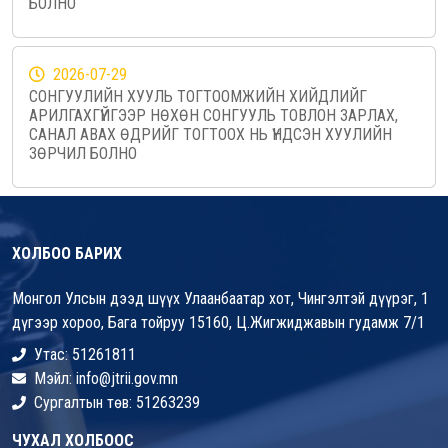
БОЛНО
2026-07-29
СОНГУУЛИЙН ХУУЛЬ ТОГТООМЖИЙН ХИЙДЛИЙГ
АРИЛГАХГҮЙГЭЭР НӨХӨН СОНГУУЛЬ ТОВЛОН ЗАРЛАХ,
САНАЛ АВАХ ӨДРИЙГ ТОГТООХ НЬ ҮНДСЭН ХУУЛИЙН
ЗӨРЧИЛ БОЛНО
ХОЛБОО БАРИХ
Монгол Улсын дээд шүүх Улаанбаатар хот, Чингэлтэй дүүрэг, 1
дүгээр хороо, Бага тойруу 15160, Ц.Жигжиджавын гудамж 7/1
Утас: 51261811
Мэйл: info@jtrii.gov.mn
Сургалтын төв: 51263239
ЧУХАЛ ХОЛБООС