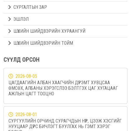
СУРГАЛТЫН ЗАР
ЭШЛЭЛ
ШҮҮХИЙН ШИЙДВЭРИЙН ХУРААНГУЙ
ШҮҮХИЙН ШИЙДВЭРИЙН ТОЙМ
СҮҮЛД ОРСОН
2026-08-05
ЦАГДААГИЙН АЛБАН ХААГЧИЙН ДҮРЭМТ ХУВЦСАА
ӨМСӨХ, АЛБАНЫ ХЭРЭГСЛЭЭ БЭЛТГЭХ ЦАГ ХУГАЦААГ
АЖЛЫН ЦАГТ ТООЦНО
2026-08-01
СУРГУУЛИЙН ОРЧИНД СУРАГЧДЫН НҮҮР, ЦЭЭЖ ХЭСГИЙГ
НУУЦААР ДҮРС БИЧЛЭГТ БУУЛГАХ НЬ ГЭМТ ХЭРЭГ