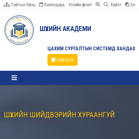
Сайтын бүтэц
Календарь
Үсгийн фонт
Хайлт
En
ШҮҮХИЙН АКАДЕМИ
ЦАХИМ СУРГАЛТЫН СИСТЕМД ХАНДАХ
Нэвтрэх
ШҮҮХИЙН ШИЙДВЭРИЙН ХУРААНГУЙ