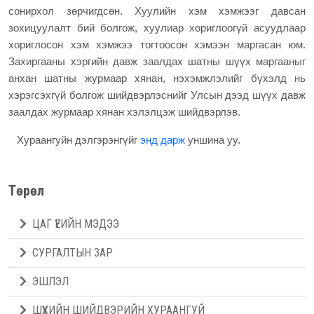
сонирхол зөрчигдсөн. Хуулийн хэм хэмжээг давсан
зохицуулалт бий болгож, хуулиар хориглоогүй асуудлаар
хориглосон хэм хэмжээ тогтоосон хэмээн маргасан юм.
Захиргааны хэргийн давж заалдах шатны шүүх маргааныг
анхан шатны журмаар хянан, нэхэмжлэлийг бүхэлд нь
хэрэгсэхгүй болгож шийдвэрлэснийг Улсын дээд шүүх давж
заалдах журмаар хянан хэлэлцэж шийдвэрлэв.
Хураангуйн дэлгэрэнгүйг
энд дарж
уншина уу.
Төрөл
ЦАГ ҮЕИЙН МЭДЭЭ
СУРГАЛТЫН ЗАР
ЭШЛЭЛ
ШҮҮХИЙН ШИЙДВЭРИЙН ХУРААНГУЙ