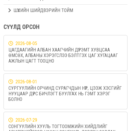
ШҮҮХИЙН ШИЙДВЭРИЙН ТОЙМ
СҮҮЛД ОРСОН
2026-08-05
ЦАГДААГИЙН АЛБАН ХААГЧИЙН ДҮРЭМТ ХУВЦСАА
ӨМСӨХ, АЛБАНЫ ХЭРЭГСЛЭЭ БЭЛТГЭХ ЦАГ ХУГАЦААГ
АЖЛЫН ЦАГТ ТООЦНО
2026-08-01
СУРГУУЛИЙН ОРЧИНД СУРАГЧДЫН НҮҮР, ЦЭЭЖ ХЭСГИЙГ
НУУЦААР ДҮРС БИЧЛЭГТ БУУЛГАХ НЬ ГЭМТ ХЭРЭГ
БОЛНО
2026-07-29
СОНГУУЛИЙН ХУУЛЬ ТОГТООМЖИЙН ХИЙДЛИЙГ