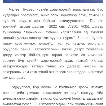
Чөлөөт бүсээс хувийн хэрэглээний зориулалтаар бус
худалдан борлуулах, ашиг олох зорилгоор архи, тамхины
зүйлийг оруулж ирж байгааг зохицуулахаар Гаалийн
ерөнхий газрын даргын 2022 оны А/350, А/351 дүгээр
тушаалаар “Зорчигчийн хувийн хэрэглээний эд зүйлийг
гаалийн улсын хилээр нэвтрүүлэх журам”, “Чөлөөт бүсийн
горим хэрэгжүүлэх журам”-д тус тус нэмэлт, өөрчлөлт
оруулсан байна. Нэхэмжлэгчийн зүгээс дээрх тушаалын
дагуу хилээр байнга орж, гардаг эсэхээс үл хамааран
зорчигч бүр хувийн хэрэглээний архи, тамхийг хилээр
нэвтрүүлэхдээ татвар төлөх үр дагавар үүссэн нь
захиргааны хэм хэмжээний акт гарсан зорилгодоо нийцээгүй
гэж маргасан.
Тодруулбал, нэр бүхий 12 компаниас дээрх нэмэлт,
өөрчлөлтийн улмаас нэхэмжлэгч аж ахуй нэгжүүд үйл
ажиллагаагаа хэвийн явуулах боломжгүй болж, алдагдалтай
ажиллахад хүрсэн нь нэхэмжлэгчдийн эрх, хууль ёсны ашиг