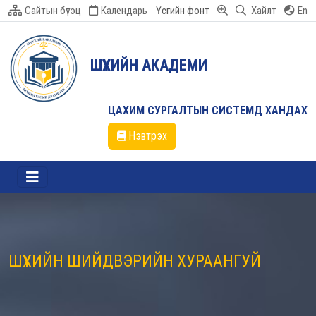
Сайтын бүтэц
Календарь
Үсгийн фонт
Хайлт
En
ШҮҮХИЙН АКАДЕМИ
ЦАХИМ СУРГАЛТЫН СИСТЕМД ХАНДАХ
Нэвтрэх
ШҮҮХИЙН ШИЙДВЭРИЙН ХУРААНГУЙ