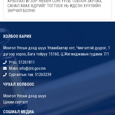
АРИЛГАХГҮЙГЭЭР НӨХӨН СОНГУУЛЬ ТОВЛОН ЗАРЛАХ,
САНАЛ АВАХ ӨДРИЙГ ТОГТООХ НЬ ҮНДСЭН ХУУЛИЙН
ЗӨРЧИЛ БОЛНО
ХОЛБОО БАРИХ
Монгол Улсын дээд шүүх Улаанбаатар хот, Чингэлтэй дүүрэг, 1
дүгээр хороо, Бага тойруу 15160, Ц.Жигжиджавын гудамж 7/1
Утас: 51261811
Мэйл: info@jtrii.gov.mn
Сургалтын төв: 51263239
ЧУХАЛ ХОЛБООС
Монгол Улсын дээд шүүх
Цахим сургалт
СОШИАЛ МЕДИА