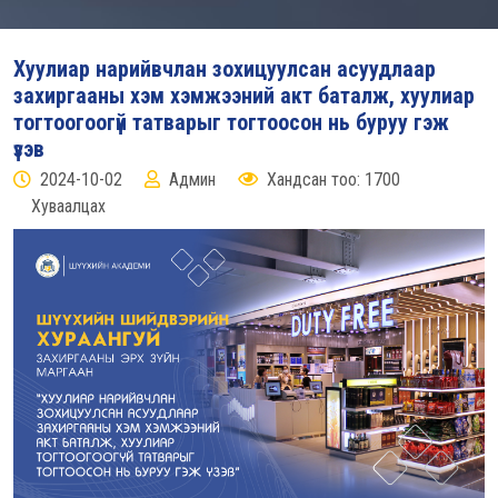
Хуулиар нарийвчлан зохицуулсан асуудлаар
захиргааны хэм хэмжээний акт баталж, хуулиар
тогтоогоогүй татварыг тогтоосон нь буруу гэж
үзэв
2024-10-02
Админ
Хандсан тоо: 1700
Хуваалцах