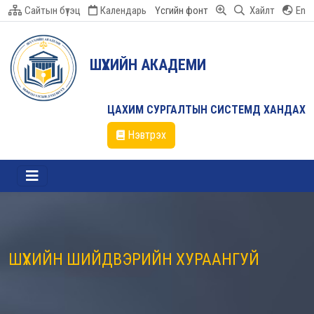
Сайтын бүтэц
Календарь
Үсгийн фонт
Хайлт
En
ШҮҮХИЙН АКАДЕМИ
ЦАХИМ СУРГАЛТЫН СИСТЕМД ХАНДАХ
Нэвтрэх
ШҮҮХИЙН ШИЙДВЭРИЙН ХУРААНГУЙ