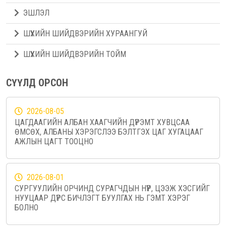
ЭШЛЭЛ
ШҮҮХИЙН ШИЙДВЭРИЙН ХУРААНГУЙ
ШҮҮХИЙН ШИЙДВЭРИЙН ТОЙМ
СҮҮЛД ОРСОН
2026-08-05
ЦАГДААГИЙН АЛБАН ХААГЧИЙН ДҮРЭМТ ХУВЦСАА
ӨМСӨХ, АЛБАНЫ ХЭРЭГСЛЭЭ БЭЛТГЭХ ЦАГ ХУГАЦААГ
АЖЛЫН ЦАГТ ТООЦНО
2026-08-01
СУРГУУЛИЙН ОРЧИНД СУРАГЧДЫН НҮҮР, ЦЭЭЖ ХЭСГИЙГ
НУУЦААР ДҮРС БИЧЛЭГТ БУУЛГАХ НЬ ГЭМТ ХЭРЭГ
БОЛНО