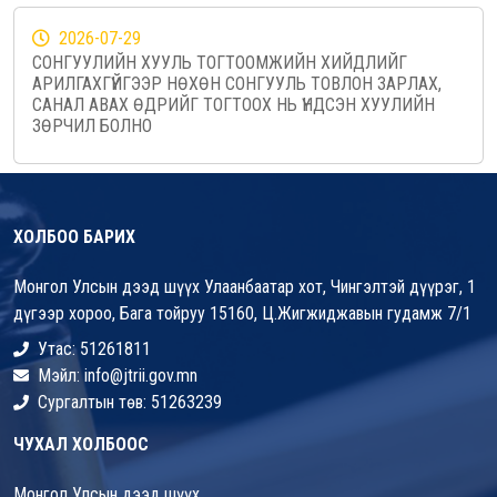
2026-07-29
СОНГУУЛИЙН ХУУЛЬ ТОГТООМЖИЙН ХИЙДЛИЙГ
АРИЛГАХГҮЙГЭЭР НӨХӨН СОНГУУЛЬ ТОВЛОН ЗАРЛАХ,
САНАЛ АВАХ ӨДРИЙГ ТОГТООХ НЬ ҮНДСЭН ХУУЛИЙН
ЗӨРЧИЛ БОЛНО
ХОЛБОО БАРИХ
Монгол Улсын дээд шүүх Улаанбаатар хот, Чингэлтэй дүүрэг, 1
дүгээр хороо, Бага тойруу 15160, Ц.Жигжиджавын гудамж 7/1
Утас: 51261811
Мэйл: info@jtrii.gov.mn
Сургалтын төв: 51263239
ЧУХАЛ ХОЛБООС
Монгол Улсын дээд шүүх