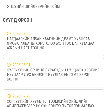
ШҮҮХИЙН ШИЙДВЭРИЙН ТОЙМ
СҮҮЛД ОРСОН
2026-08-05
ЦАГДААГИЙН АЛБАН ХААГЧИЙН ДҮРЭМТ ХУВЦСАА
ӨМСӨХ, АЛБАНЫ ХЭРЭГСЛЭЭ БЭЛТГЭХ ЦАГ ХУГАЦААГ
АЖЛЫН ЦАГТ ТООЦНО
2026-08-01
СУРГУУЛИЙН ОРЧИНД СУРАГЧДЫН НҮҮР, ЦЭЭЖ ХЭСГИЙГ
НУУЦААР ДҮРС БИЧЛЭГТ БУУЛГАХ НЬ ГЭМТ ХЭРЭГ
БОЛНО
2026-07-29
СОНГУУЛИЙН ХУУЛЬ ТОГТООМЖИЙН ХИЙДЛИЙГ
АРИЛГАХГҮЙГЭЭР НӨХӨН СОНГУУЛЬ ТОВЛОН ЗАРЛАХ,