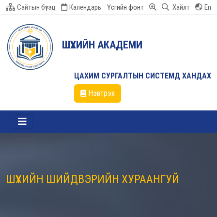
Сайтын бүтэц
Календарь
Үсгийн фонт
Хайлт
En
ШҮҮХИЙН АКАДЕМИ
ЦАХИМ СУРГАЛТЫН СИСТЕМД ХАНДАХ
Нэвтрэх
ШҮҮХИЙН ШИЙДВЭРИЙН ХУРААНГУЙ