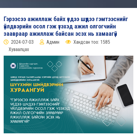
Гэрээсээ ажиллаж байх үедээ шүдээ гэмтээснийг
үйлдвэрийн осол гэж үзэхэд ажил олгогчийн
заавраар ажиллаж байсан эсэх нь хамаагүй
2024-07-03
Админ
Хандсан тоо: 1585
Хуваалцах