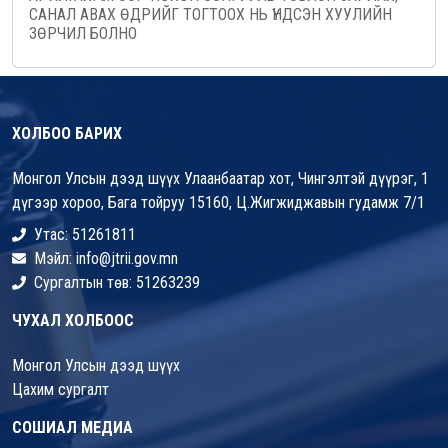
САНАЛ АВАХ ӨДРИЙГ ТОГТООХ НЬ ҮНДСЭН ХУУЛИЙН
ЗӨРЧИЛ БОЛНО
ХОЛБОО БАРИХ
Монгол Улсын дээд шүүх Улаанбаатар хот, Чингэлтэй дүүрэг, 1
дүгээр хороо, Бага тойруу 15160, Ц.Жигжиджавын гудамж 7/1
Утас: 51261811
Мэйл: info@jtrii.gov.mn
Сургалтын төв: 51263239
ЧУХАЛ ХОЛБООС
Монгол Улсын дээд шүүх
Цахим сургалт
СОШИАЛ МЕДИА