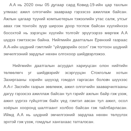
А.А нь 2020 оны 05 дугаар сард Ковид-19-ийн цар тахлын
улмаас ажил олгогчийн заавраар гэрээсээ ажиллаж байсан.
Ажлын цагаар түүний компьютерын тэжээлийн утас салж, утсыг
авах гэж тонгойх зуур ширээн доор тоглож байсан хүүгийнхээ
босохтой нь зэрэгцэн хүүгийн толгойг эрүүгээрээ мөргөж А.А
шүдээ гэмтээсэн байна. Нийгмийн даатгалын Ерөнхий газраас
А.А-ийн шүдний гэмтлийг “үйлдвэрийн осол” гэж тогтоон шүдний
эмчилгээний зардлыг нөхөн олгохоор шийдвэрлэжээ.
Нийгмийн даатгалын асуудал хариуцсан олон нийтийн
төлөөлөгч уг шийдвэрийг эсэргүүцэн Стокгольм хотын
Захиргааны хэрийн шүүхэд гомдол гаргасан боловч шүүхээс
А.А-г Засгийн газрын зөвлөмж, ажил олгогчийн зааварчилгааны
дагуу гэрээсээ ажиллаж байсан тул гэрийг ажлын байр гэж үзэж,
ажил үүргээ гүйцэтгэж байх үед гэмтэл авсан тул ажил, осол
хоёрын хооронд шалтгаант холбоо байсан гэж тайлбарласан.
Иймд А.А нь шүдний эмчилгээний зардлаа нөхөн төлүүлэх
эрхтэй гэж үзэж, гомдлыг хангахаас татгалзсан.