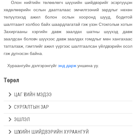
Олон нийтийн төлөөлөгч шүүхийн шийдвэрийг эсэргүүцэн
хөдөлмөрийн ослын даатгалаас эмчилгээний зардлыг нөхөн
төлүүлэхэд ажил болон ослын хооронд шууд, бодитой
шалтгаант холбоо байх шаардлагатай гэж үзэн Стокгольм хотын
Захиргааны хэргийн давж заалдах шатны шүүхэд давж
заалдсан боловч шүүхээс давж заалдах гомдлыг мөн хангахаас
татгалзаж, гэмтлийг ажил үүргээс шалтгаалсан үйлдвэрийн осол
гэж дүгнэсэн байна.
Хураангуйн дэлгэрэнгүйг
энд дарж
уншина уу.
Төрөл
ЦАГ ҮЕИЙН МЭДЭЭ
СУРГАЛТЫН ЗАР
ЭШЛЭЛ
ШҮҮХИЙН ШИЙДВЭРИЙН ХУРААНГУЙ