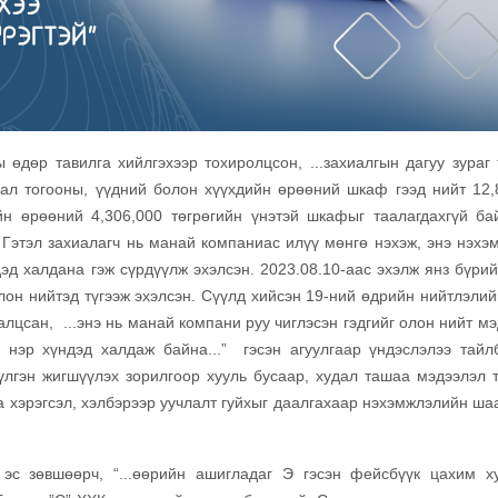
өдөр тавилга хийлгэхээр тохиролцсон, ...захиалгын дагуу зураг 
 гал тогооны, үүдний болон хүүхдийн өрөөний шкаф гээд нийт 12,
йн өрөөний 4,306,000 төгрөгийн үнэтэй шкафыг таалагдахгүй ба
. Гэтэл захиалагч нь манай компаниас илүү мөнгө нэхэж, энэ нэхэ
эд халдана гэж сүрдүүлж эхэлсэн. 2023.08.10-аас эхэлж янз бүрий
лон нийтэд түгээж эхэлсэн. Сүүлд хийсэн 19-ний өдрийн нийтлэлий
аалцсан, ...энэ нь манай компани руу чиглэсэн гэдгийг олон нийт м
н нэр хүндэд халдаж байна...” гэсэн агуулгаар үндэслэлээ тайл
үлгэн жигшүүлэх зорилгоор хууль бусаар, худал ташаа мэдээлэл т
а хэрэгсэл, хэлбэрээр уучлалт гуйхыг даалгахаар нэхэмжлэлийн ша
 зөвшөөрч, “...өөрийн ашигладаг Э гэсэн фейсбүүк цахим х