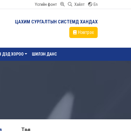
Үсгийн фонт
Хайлт
En
ЦАХИМ СУРГАЛТЫН СИСТЕМД ХАНДАХ
Нэвтрэх
ЙН ДЭД ХОРОО
ШИЛЭН ДАНС
д
Төрөл