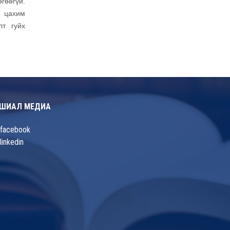
өгөөгүй.
к цахим
лт гуйх
ШИАЛ МЕДИА
facebook
linkedin