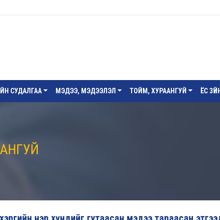
ИЙН СУДАЛГАА
МЭДЭЭ, МЭДЭЭЛЭЛ
ТОЙМ, ХУРААНГУЙ
ЁС ЗҮ
ААНГУЙ
л хэргийн нэр хүндийг гутаасан мэдээ тараасан этгээ