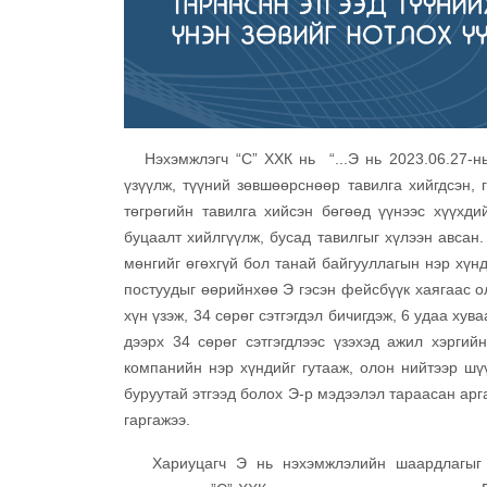
Нэхэмжлэгч “С” ХХК нь “...Э нь 2023.06.27-ны 
үзүүлж, түүний зөвшөөрснөөр тавилга хийгдсэн,
төгрөгийн тавилга хийсэн бөгөөд үүнээс хүүхди
буцаалт хийлгүүлж, бусад тавилгыг хүлээн авсан
мөнгийг өгөхгүй бол танай байгууллагын нэр хүнд
постуудыг өөрийнхөө Э гэсэн фейсбүүк хаягаас о
хүн үзэж, 34 сөрөг сэтгэгдэл бичигдэж, 6 удаа хув
дээрх 34 сөрөг сэтгэгдлээс үзэхэд ажил хэргий
компанийн нэр хүндийг гутааж, олон нийтээр шү
буруутай этгээд болох Э-р мэдээлэл тараасан арг
гаргажээ.
Хариуцагч Э нь нэхэмжлэлийн шаардлагыг эс