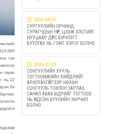
2026-08-01
СУРГУУЛИЙН ОРЧИНД
СУРАГЧДЫН НҮҮР, ЦЭЭЖ ХЭСГИЙГ
НУУЦААР ДҮРС БИЧЛЭГТ
БУУЛГАХ НЬ ГЭМТ ХЭРЭГ БОЛНО
төслийг
824,000
йна гэж
2026-07-29
мжилсэн
СОНГУУЛИЙН ХУУЛЬ
н сөрөг
ТОГТООМЖИЙН ХИЙДЛИЙГ
г нь 22
АРИЛГАХГҮЙГЭЭР НӨХӨН
эдсэн ба
СОНГУУЛЬ ТОВЛОН ЗАРЛАХ,
САНАЛ АВАХ ӨДРИЙГ ТОГТООХ
барлаж,
НЬ ҮНДСЭН ХУУЛИЙН ЗӨРЧИЛ
үгээсэн
БОЛНО
ардлага
уудсаар