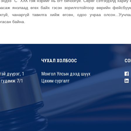
хдээ ”С” ХХК гэж нэрийг нь огт бичээгүй. Сөрөг сэтгэгдэлд хариу 
засаж янзлаад өгөх байх гэсэн зорилготойгоор өөрийн фейсбүү
гүй, чанаргүй тавилга хийж өгсөн, одоо учраа олсон...Уучла
ргасан байна.
ЧУХАЛ ХОЛБООС
СО
эй дүүрэг, 1
Монгол Улсын дээд шүүх
 гудамж 7/1
Цахим сургалт