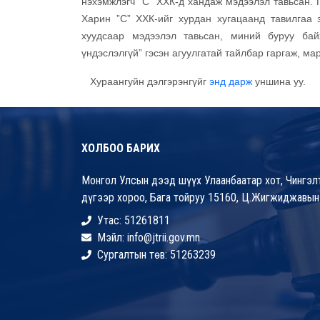
нэхэмжлэгч ”С” ХХК-д хандаж мэдээлэл тавьсан. Гэ
Харин ”С” ХХК-ийг хурдан хугацаанд тавилгаа 
хуудсаар мэдээлэл тавьсан, миний буруу байх
үндэслэлгүй” гэсэн агуулгатай тайлбар гаргаж, ма
Хураангуйн дэлгэрэнгүйг
энд дарж
уншина уу.
ХОЛБОО БАРИХ
Монгол Улсын дээд шүүх Улаанбаатар хот, Чингэлт
дүгээр хороо, Бага тойруу 15160, Ц.Жигжиджавын
Утас: 51261811
Мэйл: info@jtrii.gov.mn
Сургалтын төв: 51263239