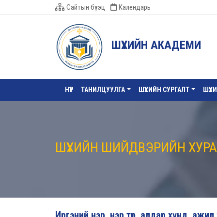
Сайтын бүтэц
Календарь
ШҮҮХИЙН АКАДЕМИ
НҮҮР
ТАНИЛЦУУЛГА
ШҮҮХИЙН СУРГАЛТ
ШҮҮХ
ШҮҮХИЙН ШИЙДВЭРИЙН ХУР
Иргэний нэр, нэр төр, алдар хүнд, ажи