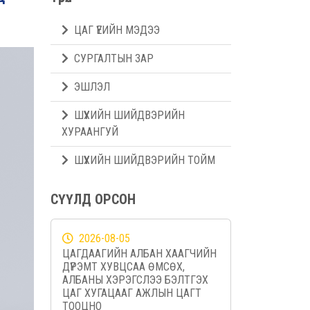
ЦАГ ҮЕИЙН МЭДЭЭ
СУРГАЛТЫН ЗАР
ЭШЛЭЛ
ШҮҮХИЙН ШИЙДВЭРИЙН
ХУРААНГУЙ
ШҮҮХИЙН ШИЙДВЭРИЙН ТОЙМ
СҮҮЛД ОРСОН
2026-08-05
ЦАГДААГИЙН АЛБАН ХААГЧИЙН
ДҮРЭМТ ХУВЦСАА ӨМСӨХ,
АЛБАНЫ ХЭРЭГСЛЭЭ БЭЛТГЭХ
ЦАГ ХУГАЦААГ АЖЛЫН ЦАГТ
ТООЦНО