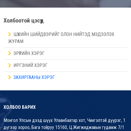
Холбоотой цэсүүд
ШҮҮХИЙН ШИЙДВЭРИЙГ ОЛОН НИЙТЭД МЭДЭЭЛЭХ
ЖУРАМ
ЭРҮҮГИЙН ХЭРЭГ
ИРГЭНИЙ ХЭРЭГ
ЗАХИРГААНЫ ХЭРЭГ
ХОЛБОО БАРИХ
Монгол Улсын дээд шүүх Улаанбаатар хот, Чингэлтэй дүүрэг, 1
дүгээр хороо, Бага тойруу 15160, Ц.Жигжиджавын гудамж 7/1