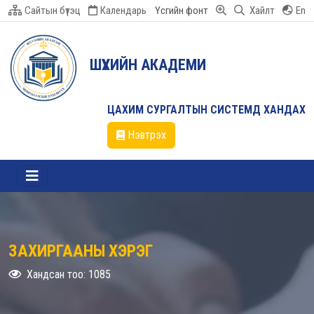
Сайтын бүтэц
Календарь
Үсгийн фонт
Хайлт
En
ШҮҮХИЙН АКАДЕМИ
ЦАХИМ СУРГАЛТЫН СИСТЕМД ХАНДАХ
Нэвтрэх
ЗАХИРГААНЫ ХЭРЭГ
Хандсан тоо: 1085